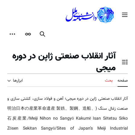
رش
ه
منوی اصلی
حتوا
جستجو
ظاهر
ابزارها
آثار انقلاب صنعتی ژاپن در دوره
میجی
تغییر وضعیت فهرست محتویات
صفحه
بحث
ابزارها
آثار انقلاب صنعتی ژاپن در دوره میجی؛ آهن و فولاد سازی، کشتی سازی و
صنعت زغال سنگ (明治日本の産業革命遺産 製鉄、製鋼、造船、
石炭産業/Meiji Nihon no Sangyō Kakumē Isan Sētetsu Sēko
Zōsen Sekitan Sangyō/Sites of Japan’s Meiji Industrial