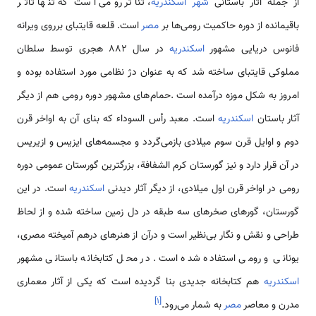
از جمله آثار باستانی
شهر اسکندریه
، تئاتر رومی است که تنها تأتر
باقیمانده از دوره حاکمیت رومی‌­ها بر
مصر
است. قلعه قایتبای برروی ویرانه
فانوس دریایی مشهور
اسکندریه
در سال 882 هجری توسط سلطان
مملوکی قایتبای ساخته شد که به عنوان دژ نظامی مورد استفاده بوده و
امروز به شکل موزه درآمده است .حمام­‌های مشهور دوره رومی هم از دیگر
آثار باستان
اسکندریه
است. معبد رأس السوداء که بنای آن به اواخر قرن
دوم و اوایل قرن سوم میلادی بازمی‌­گردد و مجسمه‌­های ایزیس و ازیریس
در آن قرار دارد و نیز گورستان کرم الشفافة، بزرگترین گورستان عمومی دوره
رومی در اواخر قرن اول میلادی، از دیگر آثار دیدنی
اسکندریه
است. در این
گورستان، گورهای صخره­ای سه طبقه در دل زمین ساخته شده و از لحاظ
طراحی و نقش و نگار بی‌نظیر است و درآن از هنرهای درهم آمیخته مصری،
یونانی و رومی استفاده شده است. در محل کتابخانه باستانی مشهور
اسکندریه
هم کتابخانه جدیدی بنا گردیده است که یکی از آثار معماری
]
۱
[
مدرن و معاصر
مصر
به شمار می‌­رود.