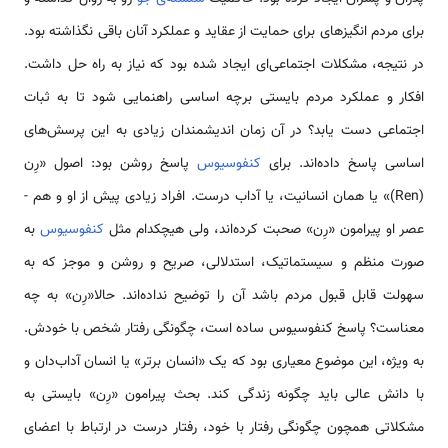
برای مردم انگیزه­ای برای حمایت از عقاید و عملکرد آنان باقی نگذاشته بود.
در نتیجه، مشکلات اجتماعی‌­ای ایجاد شده بود که نیاز به راه حل داشت.
افکار و عملکرد مردم بایستی برچه اساسی راهنمایی شود تا به ثبات
اجتماعی دست یابد؟ در آن زمان اندیشمندان زیادی به این پرسش­‌های
اساسی پاسخ داده‌اند. برای
کنفوسیوس
پاسخ روشن بود: اصول «رِن
(Ren)» یا همان انسانیت، یا آداب درست. افراد زیادی پیش از او و هم ­
عصر او پیرامون «رِن» صحبت کرده‌اند، ولی هیچ
کدام مثل
کنفوسیوس
به
صورت منظم و سیستماتیک، استدلالی، صریح و روشن و موجز که به
سهولت قابل قبول مردم باشد آن را توضیح نداده‌اند. حالا«رِن» به چه
معناست؟ پاسخ کنفوسیوس ساده است، چگونگی رفتار شخص با خودش.
به ویژه، این موضوع معیاری بود که یک «انسان برتر» یا انسان آداب­‌دان و
با دانش عالی باید چگونه زندگی کند. بحث پیرامون «رِن» بایستی به
مشکلاتی هم­چون چگونگی رفتار با خود، رفتار درست در ارتباط با اعضای