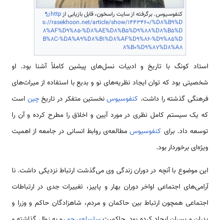
کنفوسیوس. برگرفته از سایت راسخون، قابل بازیابی از
http
s://rasekhoon.net/article/show/1443460/%D8%B9%D
8%AF%D9%85-%D8%AE%D8%B5%D9%88%D8%B5%D
B%8C-%DA%A9%D8%B1%D8%AF%D9%86-%D9%85%D
8%B0%D9%87%D8%A8
استاد کونگ با تاریخ و ادبیات نسل‌­های پیشین کاملاً آشنا بود. او
شخصیتی بود که توان ایجاد نظریه‌­های نو و بدیع با استفاده از میراث­‌های
فرهنگی گذشته را داشت.
کنفوسیوس
نخستین متفکر در تاریخ
چین
است
که یک سیستم کامل نظری در مورد آیین و اخلاق را مطرح کرده و آن را
توسعه داد. برای
کنفوسیوس
مطالعه­‌ی روابط انسانی در جامعه از اهمیت
ویژه‌­ای برخوردار بود.
این موضوع با آنچه در دوران زندگی وی می‌­گذشت ارتباط نزدیکی داشت. نا
آرامی­‌های اجتماعی اواخر دوران بهار و پاییز، تغییرات جدی در ارتباطات
اجتماعی هم­چون ارتباط بین حاکمان و مردم، شاه­زادگان حاکم و وزرا و
پدران و پسران ایجاد کرده بود. حاکمیت
سلسله‌­ی جو
رو به زوال گذاشته و