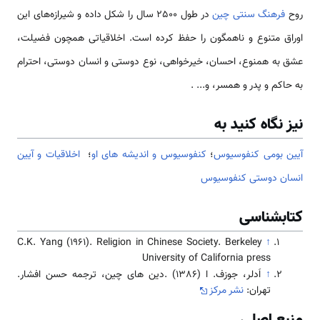
روح
فرهنگ سنتی چین
در طول 2500 سال را شکل داده و شیرازه‌ه­ای این
اوراق متنوع و ناهمگون را حفظ کرده است. اخلاقیاتی هم­چون فضیلت،
عشق به هم­نوع، احسان، خیر­خواهی، نوع دوستی و انسان دوستی، احترام
به حاکم و پدر و همسر، و... .
نیز نگاه کنید به
آیین بومی کنفوسیوس
؛
کنفوسیوس و اندیشه های او
؛
اخلاقیات و آیین
انسان دوستی کنفوسیوس
کتابشناسی
C.K. Yang (1961). Religion in Chinese Society. Berkeley
↑
University of California press
↑
اَدلر، جوزف. ا (1386) .دین ­های چین، ترجمه­ حسن افشار.
تهران:
نشر مرکز
منبع اصلی