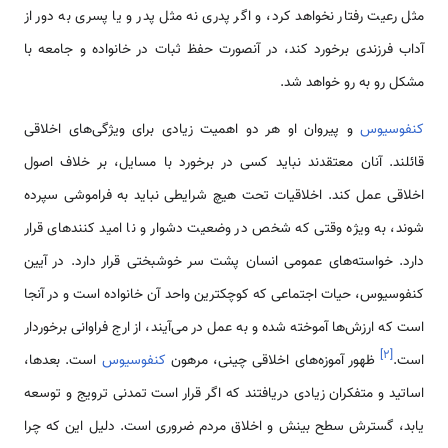
مثل رعیت رفتار نخواهد کرد، و اگر پدری نه مثل پدر و یا پسری به دور از
آداب فرزندی برخورد کند، در آن­صورت حفظ ثبات در خانواده و جامعه با
مشکل رو به رو خواهد شد.
کنفوسیوس
و پیروان او هر دو اهمیت زیادی برای ویژگی­‌های اخلاقی
قائلند. آنان معتقدند نباید کسی در برخورد با مسایل، بر خلاف اصول
اخلاقی عمل کند. اخلاقیات تحت هیچ شرایطی نباید به فراموشی سپرده
شوند، به ویژه وقتی که شخص در وضعیت دشوار و نا امید کننده­ای قرار
دارد. خواسته­‌های عمومی انسان پشت سر خوشبختی قرار دارد. در آیین
کنفوسیوس، حیات اجتماعی که کوچک­ترین واحد آن خانواده است و در آن­جا
است که ارزش‌­ها آموخته شده و به عمل در می‌­آیند، از ارج فراوانی برخوردار
]
۲
[
است.
ظهور آموزه­‌های اخلاقی چینی، مرهون
کنفوسیوس
است. بعدها،
اساتید و متفکران زیادی دریافتند که اگر قرار است تمدنی ترویج و توسعه
یابد، گسترش سطح بینش و اخلاق مردم ضروری است. دلیل این که چرا