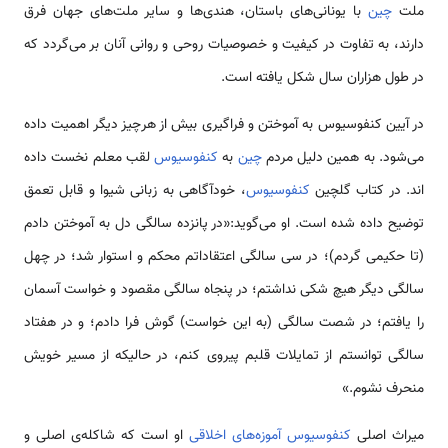
ملت
چین
با یونانی­‌های باستان، هندی‌­ها و سایر ملت‌­های جهان فرق
دارند، به تفاوت در کیفیت و خصوصیات روحی و روانی آنان بر می­‌گردد که
در طول هزاران سال شکل یافته است.
در آیین کنفوسیوس به آموختن و فراگیری بیش از هرچیز دیگر اهمیت داده
می­‌شود. به همین دلیل مردم
چین
به
کنفوسیوس
لقب معلم نخست داده­‌
اند. در کتاب گلچین
کنفوسیوس
، خودآگاهی به زبانی شیوا و قابل تعمق
توضیح داده شده است. او می‌گوید:«در پانزده سالگی دل به آموختن دادم
(تا حکیمی گردم)؛ در سی سالگی اعتقاداتم محکم و استوار شد؛ در چهل
سالگی دیگر هیچ شکی نداشتم؛ در پنجاه سالگی مقصود و خواست آسمان
را یافتم؛ در شصت سالگی (به این خواست) گوش فرا دادم؛ و در هفتاد
سالگی توانستم از تمایلات قلبم پیروی کنم، در حالی­که از مسير خویش
منحرف نشوم.»
میراث اصلی
کنفوسیوس
آموزه­‌های اخلاقی
او است که شاکله‌­ی اصلی و