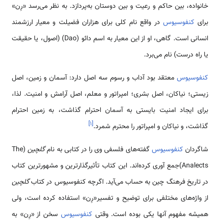
خانواده، بین حاکم و رعیت و بین دوستان به‌پردازد. به نظر می­‌رسد «رِن»
برای
کنفوسیوس
در واقع نام کلی برای هزاران فضیلت و معیار ارزشمند
انسانی است. گاهی، او از این معیار به اسم دائو (Dao) (اصول، یا حقیقت
یا راه درست) نام می­‌برد.
کنفوسیوس
معتقد بود آداب و رسوم سه اصل دارد: آسمان و زمین، اصل
زیستی؛ نیاکان، اصل بشری؛ امپراتور و معلم، اصل آرامش و امنیت. لذا،
برای ایجاد امنیت بایستی به آسمان احترام گذاشت، به زمین احترام
]
۱
[
گذاشت، و نیاکان و امپراتور را محترم شمرد.
شاگردان
کنفوسیوس
گفته‌­های فلسفی وی را در کتابی به نام
گلچین
(The
Analects)جمع آوری کرده‌اند. این کتاب تأثیرگذارترین و مشهورترین کتاب
در تاریخ فرهنگ چین به حساب می‌­آید. اگرچه کنفوسیوس در کتاب
گلچین
از واژه­‌های مختلفی برای توضیح و تفسیر«رِن» استفاده کرده است، ولی
همیشه مفهوم آن­ها یکی بوده است. وقتی
کنفوسیوس
سخن از «رِن» به