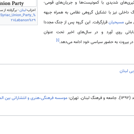
ی‌های شدیدی با کمونیست‌ها و جریان‌های قومی-
احزاب-
لبنان
- برگرفته از سایت wikipedia - قابل ب
 داخلی نیز با تشکیل گروهی نظامی‌ به همراه جبهه
i/Syriac_Union_Party_%
28Lebanon%29
ش ملی
مسیحیان
قرارگرفت. این گروه پس از جنگ مجددا
اباتی روی آورد و در سال‌های اخیر تحت عنوان
]
۱
[
ا در بیروت به حضور سیاسی خود ادامه می‌دهد.
ی لبنان
تهران:
موسسه فرهنگی،هنری و انتشاراتی بین الم