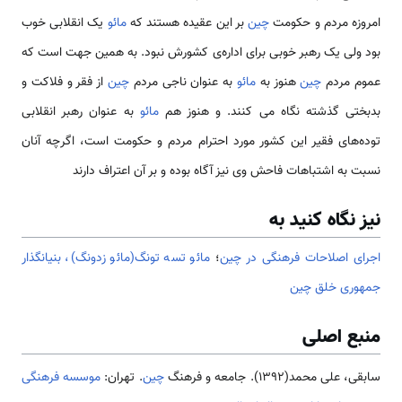
امروزه مردم و حکومت
چین
بر این عقیده هستند که
مائو
یک انقلابی خوب
بود ولی یک رهبر خوبی برای اداره‌ی کشورش نبود. به همین جهت است که
عموم مردم
چین
هنوز به
مائو
به عنوان ناجی مردم
چین
از فقر و فلاکت و
بدبختی گذشته نگاه می­ کنند. و هنوز هم
مائو
به عنوان رهبر انقلابی
توده‌های فقیر این کشور مورد احترام مردم و حکومت است، اگرچه آنان
نسبت به اشتباهات فاحش وی نیز آگاه بوده و بر آن اعتراف دارند
نیز نگاه کنید به
اجرای اصلاحات فرهنگی در چین
؛
مائو تسه تونگ(مائو زدونگ)، بنیانگذار
جمهوری خلق چین
منبع اصلی
سابقی، علی محمد(1392). جامعه و فرهنگ
چین
. تهران:
موسسه فرهنگی