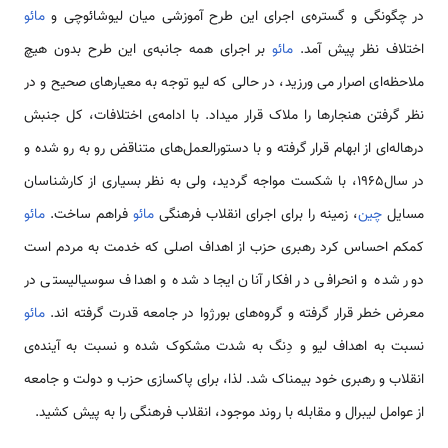
در چگونگی و گستره‌ی اجرای این طرح آموزشی میان لیوشائوچی و
مائو
اختلاف نظر پیش آمد.
مائو
بر اجرای همه جانبه‌ی این طرح بدون هیچ
ملاحظه‌ای اصرار می­ ورزید، در حالی­ که لیو توجه به معیارهای صحیح و در
نظر گرفتن هنجارها را ملاک قرار می­داد. با ادامه‌ی اختلافات، کل جنبش
در‌هاله‌ای از ابهام قرار گرفته و با دستورالعمل­‌های متناقض رو به رو شده و
در سال1965، با شکست مواجه گردید، ولی به نظر بسیاری از کارشناسان
مسایل
چین
، زمینه را برای اجرای انقلاب فرهنگی
مائو
فراهم ساخت.
مائو
کم­کم احساس کرد رهبری حزب از اهداف اصلی که خدمت به مردم است
دور شده و انحرافی در افکار آنان ایجاد شده و اهداف سوسیالیستی در
معرض خطر قرار گرفته و گروه‌های بورژوا در جامعه قدرت گرفته اند.
مائو
نسبت به اهداف لیو و دِنگ به شدت مشکوک شده و نسبت به آینده‌ی
انقلاب و رهبری خود بیمناک شد. لذا، برای پاکسازی حزب و دولت و جامعه
از عوامل لیبرال و مقابله با روند موجود، انقلاب فرهنگی را به پیش کشید.