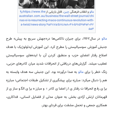
مائو
و انقلاب فرهنگی
چین
. قابل بازیابی از
https://www.the
australian.com.au/business/the-wall-street-journal/chi
nas-xi-is-resurrecting-maos-continuous-revolution-with-
a-twist/news-story/9a487a1b7c8e80470b91d3e4e2042
5a4
مائو
در سال1962، برای جبران ناکامی‌ها در«جهش سریع به پیش» طرح
جنبش آموزش سوسیالیستی را مطرح کرد. این آموزش ایدئولوژیک با هدف
اصلاح رفتار اعضای حزب و منطبق کردن آن با ایده‌های سوسیالیستی
تعقیب می­شد. گزارش‌های دریافتی از انحرافات شدید میان کادرهای حزبی،
زنگ خطر را برای
مائو
به صدا درآورده بود. این جنبش سه هدف وابسته به
هم را دنبال می­کرد: مبارزه برای پیشگیری از تشکیل طبقات اجتماعی؛ مبارزه
برای رفع انحرافات رفتاری از اعضای کادر؛ و مبارزه برای الگو سازی از
قهرمانان ارتش آزادی بخش به عنوان مدلی از فضایل انسانی، فداکاری،
همکاری جمعی و تحمل مشقت برای فردای بهتر.