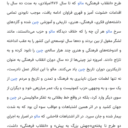
طرح «انقلاب فرهنگی»
مائو
که تا سال 1976میلادی، به مدت ده سال با
اقدامات خشونت آمیز و قهری فراوان ادامه یافت، موجب نابودی تمامی
داشته‌­های فکری، فرهنگی، هنری، تاریخی و آموزشی
چین
شده و گاردهای
سرخ
مائو
هر آن چه را که خلاف دیدگاه
مائو
و حزب می‌دانستند، مانند
لشگر مغول از بین بردند و ده­‌ها سال توسعه‌ی این کشور را به عقب انداخته
و اندوخته‌های فرهنگی و هنری چند هزار ساله‌ی
چین
را نابود کرده و به
تاراج دادند. امروزه نیز چینی­‌ها از ده سالِ دوران انقلاب فرهنگی به عنوان
تاریک­ترین دوران تاریخ
چین
یاد می­‌کنند. مائو با این ابتکار عمل نا­درست،
نه تنها لطمات جبران ناپذیری به فرهنگ و تمدن و تاریخ و مردم
چین
از
یک سو، و به وجهه­ی حزب کمونیست و یک عمر مبارزه­ی خود و دیگران از
سوی دیگر وارد کرد، بلکه در واقع خط بطلانی به تفکر مائوئیستی در
چین
و
جهان کشید و در اثر همین اشتباهات و عواقب سوء آن بود که به شدت
بیمار شده و جان سپرد. در اثر اشتباهات فاحشی که
مائو
در اصرار به اجرای
دو طرح نا پخته‌ی«جهش بزرگ به پیش» و «انقلاب فرهنگی» داشت،