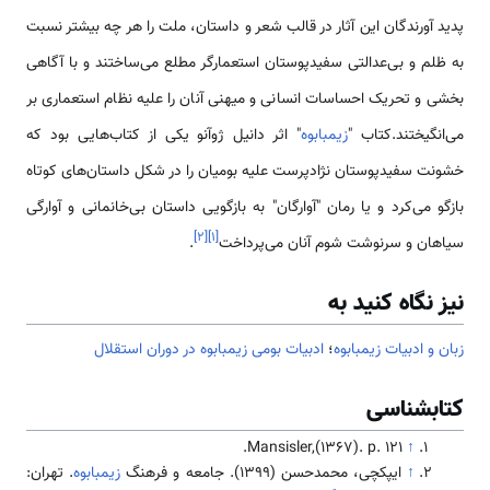
پدید آورندگان این آثار در قالب شعر و داستان، ملت را هر چه بیشتر نسبت
به ظلم و بی‌عدالتی سفیدپوستان استعمارگر مطلع می‌ساختند و با آگاهی
بخشی و تحریک احساسات انسانی و میهنی آنان را علیه نظام استعماری بر
می‌انگیختند.کتاب "
زیمبابوه
" اثر دانیل ژوآنو یکی از کتاب‌هایی بود که
خشونت سفیدپوستان نژادپرست علیه بومیان را در شکل داستان‌های کوتاه
بازگو می‌کرد و یا رمان "آوارگان" به بازگویی داستان بی‌خانمانی و آوارگی
]
۲
[
]
۱
[
سیاهان و سرنوشت شوم آنان می‌پرداخت
.
نیز نگاه کنید به
زبان و ادبیات زیمبابوه
؛
ادبیات بومی زیمبابوه در دوران استقلال
کتابشناسی
Mansisler,(1367). p. 121.
↑
↑
ایپکچی، محمدحسن (1399). جامعه و فرهنگ
زیمبابوه
. تهران: