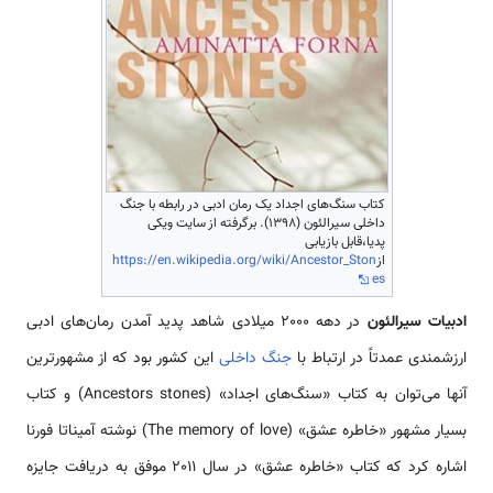
کتاب سنگ‌های اجداد یک رمان ادبی در رابطه با جنگ
داخلی سیرالئون (1398). برگرفته از سایت ویکی
پدیا،قابل بازیابی
از
https://en.wikipedia.org/wiki/Ancestor_Ston
es
ادبیات سیرالئون
در دهه 2000 میلادی شاهد پدید آمدن رمان‌های ادبی
ارزشمندی عمدتاً در ارتباط با
جنگ داخلی
این کشور بود که از مشهورترین
آنها می‌توان به کتاب «سنگ‌های اجداد» (Ancestors stones) و کتاب
بسیار مشهور «خاطره عشق» (The memory of love) نوشته آمیناتا فورنا
اشاره کرد که کتاب «خاطره عشق» در سال 2011 موفق به دریافت جایزه