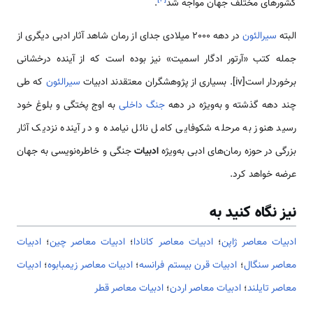
کشورهای مختلف جهان مواجه شد
.
البته
سیرالئون
در دهه 2000 میلادی جدای از رمان شاهد آثار ادبی دیگری از
جمله کتب «آرتور ادگار اسمیت» نیز بوده است که از آینده درخشانی
برخوردار است[iv]. بسیاری از پژوهشگران معتقدند ادبیات
سیرالئون
که طی
چند دهه گذشته و به‌ویژه در دهه
جنگ داخلی
به اوج پختگی و بلوغ خود
رسید هنوز به مرحله شکوفایی کامل نائل نیامده و در آینده نزدیک آثار
بزرگی در حوزه رمان‌های ادبی به‌ویژه
ادبیات
جنگی و خاطره‌نویسی به جهان
عرضه خواهد کرد.
نیز نگاه کنید به
ادبیات معاصر ژاپن
؛
ادبیات معاصر کانادا
؛
ادبیات معاصر چین
؛
ادبیات
معاصر سنگال
؛
ادبیات قرن بیستم فرانسه
؛
ادبیات معاصر زیمبابوه
؛
ادبیات
معاصر تایلند
؛
ادبیات معاصر اردن
؛
ادبیات معاصر قطر