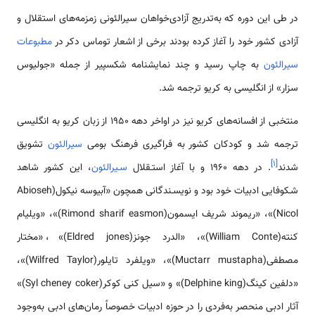
در طی این دوره که به‌تدریج آزادی‌خواهان سیرالئونی زمزمه‌های استقلال و
آزادی کشور خود را آغاز کرده بودند برخی از اشعار توماس دکر در
مطبوعات
سیرالئون
به چاپ رسید و چند نمایشنامه شکسپیر از جمله «جولیوس
سزار» از انگلیسی به کریو ترجمه شد.
منتخبی از افسانه‌های کریو نیز در اواخر دهه 1950 از زبان کریو به انگلیسی
ترجمه شد و کودکان کشور به فراگیری فرهنگ بومی
سیرالئون
تشویق
]
۱
[
شدند
. در دهه 1960 و با آغاز استـقلال
سـیرالئون
، این کشور شاهد
شـکوفایی ادبیات خود بود و نویسـندگانی همچون «آبیوسه نیکول(Abioseh
Nicol)»، «ریموند شریف ایسمون(Rimond sharif easmon)»، «ویلیام
کنته(William Conte)»، «الدرد جونز(Eldred jones)»، «مختار
مصطفی(Muctarr mustapha)»، «ویلفرد تایلور(Wilfred Taylor)»،
«دلفین کینگ(Delphine king)» و «سیل کنی کوکر(Syl cheney coker)»
آثار ادبی منحصر به‌فردی را در حوزه ادبیات خصوصاً رمان‌های ادبی به‌وجود