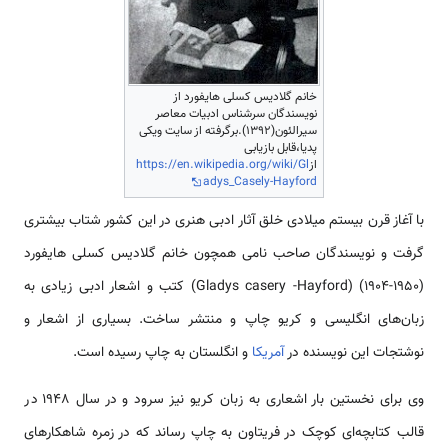
خانم گلادیس کسلی هایفورد از
نویسندگان سرشناس ادبیات معاصر
سیرالئون(1392).برگرفته از سایت ویکی
پدیا،قابل بازیابی
از
https://en.wikipedia.org/wiki/Gl
adys_Casely-Hayford
با آغاز قرن بیستم میلادی خلق آثار ادبی هنری در این کشور شتاب بیشتری
گرفت و نویسندگان صاحب نامی همچون خانم گلادیس کسلی هایفورد
(1950-1904) (Gladys casery -Hayford) کتب و اشعار ادبی زیادی به
زبان‌های انگلیسی و کریو چاپ و منتشر ساخت. بسیاری از اشعار و
نوشتجات این نویسنده در
آمریکا
و انگلستان به چاپ رسیده است.
وی برای نخستین بار اشعاری به زبان کریو نیز سرود و در سال 1948 در
قالب کتابچه‌ای کوچک در فریتاون به چاپ رساند که در زمره شاهکارهای