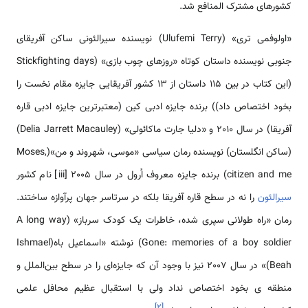
کشورهای مشترک المنافع شد.
«اولوفمی تری» (Ulufemi Terry) نویسنده سیرالئونی ساکن آفریقای
جنوبی نویسنده داستان کوتاه «روزهای چوب بازی» (Stickfighting days
(این کتاب در بین 115 داستان از 13 کشور آفریقایی جایزه مقام نخست را
بخود اختصاص داد)) برنده جایزه ادبی کین (معتبرترین جایزه ادبی قاره
آفریقا) در سال 2010 و «دلیا جارت ماکائولی» (Delia Jarrett Macauley)
(ساکن انگلستان) نویسنده رمان سیاسی «موسی، شهروند و من»(Moses,
citizen and me) برنده جایزه معروف اُرول در سال 2005 [iii] نام کشور
سیرالئون
را نه در سطح قاره آفریقا بلکه در سرتاسر جهان پرآوازه ساختند.
رمان «راه طولانی سپری شده، خاطرات یک کودک سرباز» (A long way
Gone: memories of a boy soldier) نوشته «اسماعیل باه(Ishmael
Beah)» در سال 2007 نیز با وجود آن که جایزه‌ای را در سطح بین‌الملل و
منطقه ی بخود اختصاص نداد ولی با استقبال عظیم محافل علمی
]
۲
[