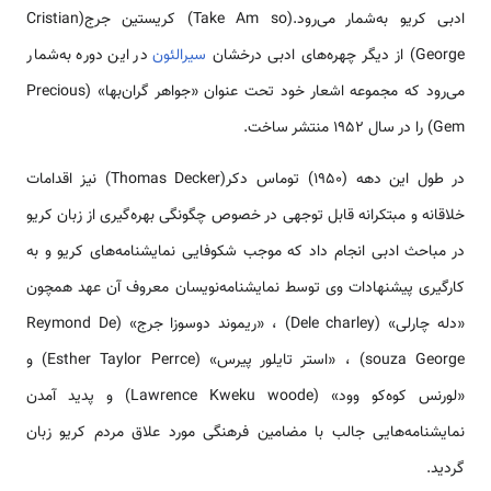
ادبی کریو به‌شمار می‌رود.(Take Am so) کریستین جرج(Cristian
George) از دیگر چهره‌های ادبی درخشان
سیرالئون
در این دوره به‌شمار
می‌رود که مجموعه اشعار خود تحت عنوان «جواهر گران‌بها» (Precious
Gem) را در سال 1952 منتشر ساخت.
در طول این دهه (1950) توماس دکر(Thomas Decker) نیز اقدامات
خلاقانه و مبتکرانه قابل توجهی در خصوص چگونگی بهره‌گیری از زبان کریو
در مباحث ادبی انجام داد که موجب شکوفایی نمایشنامه‌های کریو و به
کارگیری پیشنهادات وی توسط نمایشنامه‌نویسان معروف آن عهد همچون
«دله چارلی» (Dele charley) ، «ریموند دوسوزا جرج» (Reymond De
souza George) ، «استر تایلور پیرس» (Esther Taylor Perrce) و
«لورنس کوه‌کو وود» (Lawrence Kweku woode) و پدید آمدن
نمایشنامه‌هایی جالب با مضامین فرهنگی مورد علاق مردم کریو زبان
گردید.