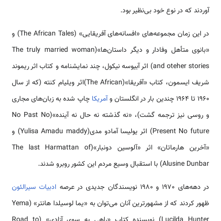
آوردند که در نوع خود بی‌نظیر بود.
در این زمان مجموعه‌های «افسانه‌های آفریقایی» (The African Tales) و
«بانوی متأهل وفادار و دیگر داستان‌ها»(The truly married woman
and oteher stories) اثر آبیوسه نیکول، چند نمایشنامه و کتاب اثر ریموند
شریف ایسمون، کتاب «آفریقا»(The African)اثر ویلیام کنته (که از سال
1960 تا 1964 چندین بار در انگلستان و
آمریکا
چاپ شده به زبان‌های مجاری
و روسی نیز ترجمه گشت)، «نه گذشته نه حال نه آینده»(No Past No
Present No future) اثر یولیسا آمادو مدی(Yulisa Amadu maddy) و
«آخرین هارماتان» اثر «آلوسین دونبار»(The last Harmattan of
Alusine Dunbar) با استقبال وسیع مردم این کشور روبرو شدند.
در دهه‌های 1970 و 1980 نویسندگان جدیدی در عرصه
ادبیات سیرالئون
ظهور کردند که از مشهورترین آنان می‌توان به «یما لوسیلدا هانتر» (Yema
Lucilda Hunter) نویسنده کتاب «راهی به سوی آزادی» (Road to