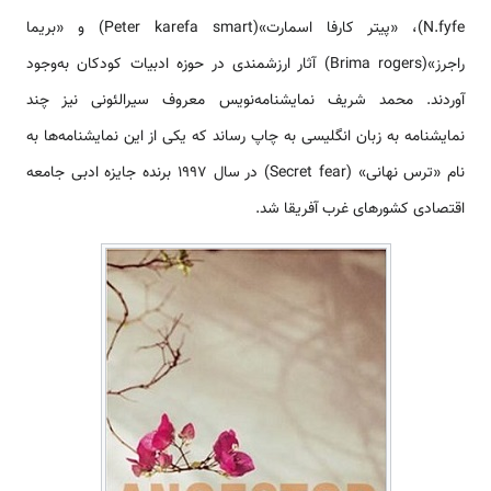
N.fyfe)، «پیتر کارفا اسمارت»(Peter karefa smart) و «بریما
راجرز»(Brima rogers) آثار ارزشمندی در حوزه ادبیات کودکان به‌وجود
آوردند. محمد شریف نمایشنامه‌نویس معروف سیرالئونی نیز چند
نمایشنامه به زبان انگلیسی به چاپ رساند که یکی از این نمایشنامه‌ها به
نام «ترس نهانی» (Secret fear) در سال 1997 برنده جایزه ادبی جامعه
اقتصادی کشورهای غرب آفریقا شد.