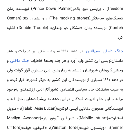
freedom) ، پرینس دوو پالمر(Prince Dowu Palmer) نویسنده رمان
«سنگ‌های ساختگی(The mocking stones) ، و عثمان کنته(Osman
Conteh) نویسنده رمان «مشکل دو چندان» (Double Trouble) اشاره
کرد.
جنگ داخلی سیرالئون
در دهه 1990 ضربه سختی بر ادبیات و هنر
داستان‌نویسی این کشور وارد آورد و هر چند بعدها خاطرات
جنگ داخلی
و
وحشی‌گری‌های شورشیان دستمایه رمان‌های ادبی بسیاری قرار گرفت ولی
در دهه 1990 بسیاری از نویسندگان این کشور به دیگر کشورها فرار کرده و
به سبب مشکلات حاد سیاسی اقتصادی کشور آثار ادبی ارزشمندی به‌وجود
نیامد با این حال ادبیات کودکان در این دهه به پیشرفت‌هایی نائل آمد و
نویسندگانی همچون «تالابی آیسی لوکان»(Talabi Aisie Lucan)، «ملویل
استوارت»(Melville stuart)، «مریلین آوونور رنر»(Marilyn Awoonor
renner)، «وینستون فورد»(Winston forde)، «کلیفورد فیف»(Clifford