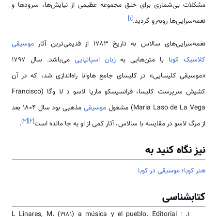
مشکلات بی‌شماری برای خلق مجموعه عظیمی از نیایش‌ها، سرودها و
]
۱
[
نغمه‌سرایی‌ها روبه‌رو گردید.
نغمه‌سرایی‌های سالاس به تاریخ ۱۷۸۳ از قدیمی‌ترین آثار
موسیقی
کلاسیک کوبا
با متن‌هایی به
زبان اسپانیایی
می‌باشد. سال ۱۷۹۷
«موسیقی کلیسایی» در کلیسای جامع هاوانا راه‌اندازی شد، که در آن
کشیش سرپرست کلیسا، فرانسیسکو ماریا لاسو د لا وگا (Francisco
Maria Laso de La Vega) مشغول
موسیقی
مذهبی بود سال ۱۸۰۴ بعد
]
۳
[
]
۲
[
از مرگ لاسو در مقایسه با سالاس، آثار کمی از او به جا مانده است
.
نیز نگاه کنید به
هنر کوبا
؛
موسیقی در کوبا
کتابشناسی
L Linares, M. (1981) a música y el pueblo. Editorial
↑