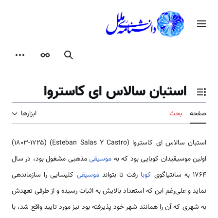
رش
ه
منوی اصلی
حتوا
جستجو
ظاهر
ابزارها
استبان سالاس ای کاستروا
تغییر وضعیت فهرست محتویات
صفحه
بحث
ابزارها
استبان سالاس ای کاستروا (Esteban Salas Y Castro) (۱۸۰۳-۱۷۲۵)
اولین موسیقیدان کوبایی بود که به
موسیقی
مذهبی مشغول بود، در سال
۱۷۶۴ به سانتیاگوی
کوبا
رفت تا بتواند
موسیقی
کلیسایی را سازماندهی
نماید و علی‌رغم این که استعداد بالایش به اثبات رسیده و از طرفی تعهدش
به شهری که آن را همانند شهر خود پذیرفته بود نیز مورد تایید واقع شد، با