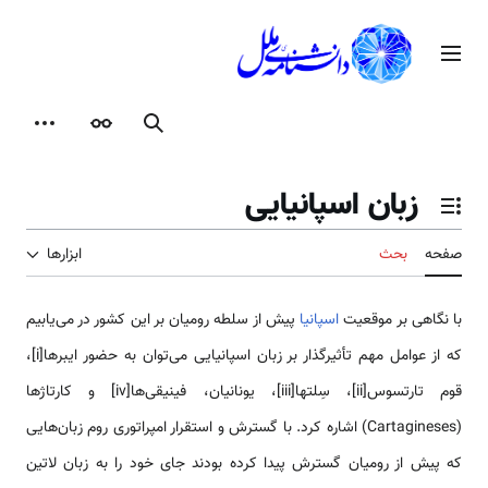
رش
ه
منوی اصلی
حتوا
جستجو
ظاهر
ابزارها
زبان اسپانیایی
تغییر وضعیت فهرست محتویات
صفحه
بحث
ابزارها
با نگاهی بر موقعیت
اسپانیا
پیش از سلطه رومیان بر این کشور در می‌یابیم
که از عوامل مهم تأثیرگذار بر زبان اسپانیایی می‌توان به حضور ایبرها[i]،
قوم تارتسوس[ii]، سِلتها[iii]، یونانیان، فینیقی‌ها[iv] و کارتاژها
(Cartagineses) اشاره کرد. با گسترش و استقرار امپراتوری روم زبان‌هایی
که پیش از رومیان گسترش پیدا کرده بودند جای خود را به زبان لاتین