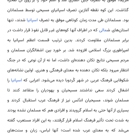
آفریقا، موفق به تصرف جبل الطارق شد و اسم خود را بر روی آن صخره
گذاشت. این کوه نقطه آغازینِ تصرف اسپانیای مسیحی توسط مسلمانان
بود. مسلمانان طی مدت زمان کوتاهی موفق به تصرف
اسپانیا
شدند، تنها
استان‌های ش
مالی
که در اطراف آنها کوه‌های غیر قابل نفوذ قرار داشت در
برابر مسلمانان مقاومت کردند. بدین ترتیب قسمت اعظم اسپانیا به
امپراطوری بزرگ اسلامی افزوده شد. بر خورد بین اشغالگران مسلمان و
مردم مسیحی نتایج تکان دهنده‌ای داشت، اما نه از آن نوعی که در جنگ
انتظار میرود بلکه تکان دهنده به معنای فرهنگی و هنری. اولین نشانه‌های
شکوفایی فرهنگ عربی در شهر کُردوبا دیده می‌شود. اعرابی که
اسپانیا
را
اشغال کردند سعی نداشتند مسیحیان و یهودیان را متقاعد کنند تا
مسلمان شوند، مسیحیان اندُلس نیز از فرهنگ عرب استقبال کردند و
بسیاری از آنها حتی به اسلام گرویدند و افرادی هم که مسلمان نشده یودند
به شدت تحت تأثیر فرهنگ اسلام قرار گرفتند، به این افراد مستعرب گفته
می‌شد که به معنای عرب شده است؛ آنها لباس، زبان و سنت‌های