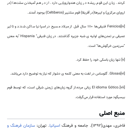
کردند. زبان این قوم ریشه در زبان هندواروپایی دارد. از در هم آمیختن سلت‌ها (در
اروپای مرکزی) و ایبر‌ها(در آفریقا) قوم سلتیبر (Celtiberos) بوجود آمدند.
[iv]Fenicios فنیقی‌ها ۱۱۱۰ سال قبل از میلاد مسیح در اسپانیا ساکن شدند و تاثیر
عمیقی بر تمدن‌های اولیه ی شبه جزیره گذاشتند. در زبان فنیقی" Hispania "به معنی
"سرزمین خرگوش‌ها" است.
[v] تنها زبان باسکی خود را حفظ کرد.
Glosas[vi]. گلوساس در لغت به معنی کلمه ی دشوار که نیاز به توضیح دارد می‌باشد.
[vii].El idioma Gótico زبانی مرده،از گروه زبان‌های ژرمنی شرقی است، که توسط قوم
بیسیگود مورد استفاده قرار می‌گرفت.
منبع اصلی
فاخری، مهدی(1392). جامعه و فرهنگ
اسپانیا
. تهران:
سازمان فرهنگ و