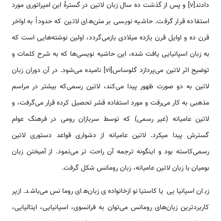
دادند[v] و پس از گذشت ده سال زبان لاتین در گسترۀ این امپراتوری مورد
استفاده قرار گرفت. حاشیه نویسی بر متن‌های لاتین که حدوداً به اواخر
قرن ده و اوایل قرن یازده میلادی بازمی‌گردد، اولین نوشته‌هایی است که
به زبان اسپانیایی یافت شده، این حاشیه نویسی‌ها که به شرح کلمات و
توضیح اثر لاتین می‌پردازد گلوساس[vi] نامیده می‌شود. در آن دوران زبان
لاتین به دو صورت ظهور پیدا می‌کند، لاتین رسمی‌که بیشتر در مراسم
مذهبی به کار می‌رفت و مورد استفاده قشر تحصیل کرده قرار می‌گرفت، و
لاتین عامیانه (غیر رسمی) که توسط سربازان رومی‌ در فرهنگ عوام
گسترش پیدا میکرد. لاتین عامیانه از دشواری قواعد دستوری لاتین
رسمی‌کاسته بود و اینگونه ترجمه آن راحت تر می‌نمود. از آمیختن زبان
بومیان با زبان لاتین عامیانه، زبان رومانس شکل گرفت.
زبان اسپانیایی یا کاستیانو ازخانواده‌ی زبان‌های رومانس می‌باشد. ازپر
کاربردترین زبان‌های رومانس می‌توان به فرانسوی، اسپانیایی، ایتالیایی،