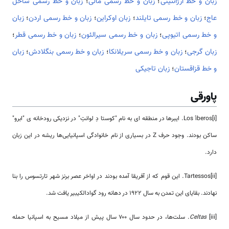
زبان و خط آرژانتینی
؛
زبان و خط رسمی مالی
؛
زبان و خط رسمی ساحل
عاج
؛
زبان و خط رسمی تایلند
؛
زبان اوکراین
؛
زبان و خط رسمی اردن
؛
زبان
و خط رسمی اتیوپی
؛
زبان و خط رسمی سیرالئون
؛
زبان و خط رسمی قطر
؛
زبان گرجی
؛
زبان و خط رسمی سریلانکا
؛
زبان و خط رسمی بنگلادش
؛
زبان
و خط قزاقستان
؛
زبان تاجیکی
پاورقی
[i]Los íberos. ایبرها در منطقه ای به نام "کوستا دِ لوانتِ" در نزدیکی رودخانه ی "ابرو"
ساکن بودند. وجود حرف Z در بسیاری از نام خانوادگی اسپانیایی‌ها ریشه در این زبان
دارد.
[ii]Tartessos. این قوم که از آفریقا آمده بودند در اواخر عصر برنز شهر تارتسوس را بنا
نهادند. بقایای این تمدن به سال 1922 در دهانه رود گوادالکیبیر یافت شد.
[iii]
Celtas
. سلت‌ها، در حدود سال ۷۰۰ سال پیش از میلاد مسیح به اسپانیا حمله