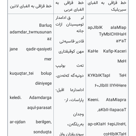
خط قزاقی به الفبای
خط قزاقی به
خط قزاقی به الفبای لاتین
سیریلیک
الفبای عربی
لیق ادامدار
تومیسینان ازات
Barluq
apJIbIK aIaMIap
جانه
adamdar_twmusunan
TyMbICHIHaH
az
a3aT
قادیر-قاسیه‌تی
jane qadir-qasiyeti
KaHe Kafip-Kaceri
مهن کوقیقتاری
mer
MeH
ته‌ث بولیپ
kuquqtar_tei bolup
KYKbIKTapI TeH
دونیه‌گه که‌له‌دی.
diiniyege
60JIbIII IIYHHere
ادامدارعا اقیل-
keledi. Adamdarga
Keeni. AtaMIapra
پاراسات، ار-
aqul-parasat
aKbII-IIapacaT,
وجدان
ar-ojdan berilgen,
ap-oKIaH 6epiJIreH,
به‌ریلگه‌ن،
sonduqta
coHIbIKTaH
سوندیقتان ولار