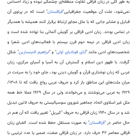
به طور کلی در زبان قزاقی تفاوت منطقه‌ای چشمگیر نبوده و زیاد احساس
نمی‌شود، علت آن موقعیت جغرافیایی"
قزاقستان
" است که در پرتوی آن
قبایل و عشایر جایی که با ملل مجاور ارتباط برقرار کنند همیشه با همدیگر
در تماس بودند. زبان ادبی قزاقی بر گویش آلماتی بنا نهاده شده است و
زبان ادبی قزاقی در نیمه دوم قرن بیستم با فعالیت‌های ادبی شعرا و
شخصیت‌های ادبی مانند "
آبای قونانبای اولی
" و "
ابراهیم التینسارین
" شکل
گرفت. با ظهور دین اسلام و گسترش آن به آسیا و آسیای مرکزی، زبان
عربی که زبان نوشتاری قرآن و گویش دینی بود، جای خود را به سرعت در
میان ملت‌های این مناطق باز کرد و حروف عربی رواج یافت که تا ۱۳۰۸/
۱۹۲۹ به عربی می‌نوشتند و می‌خواندند ولی در سال ۱۹۲۹ عملا خط همه
ملل غیر اسلاوی اتحاد جماهیر شوروی سوسیالیستی به حروف لاتین تبدیل
شد و در سال ۱۹۴۰ زبان قزاقی به حروف "کیریل" تغییر یافت که آن هم در
حال حاضر در "
قزاقستان
" به صورت مستقل حفظ شده است. الفبای زبان
قزاقی معاصر ۴۲ حرف دارد. در زبان قزاقی صفت، ضمیر یا عدد ترتیبی با