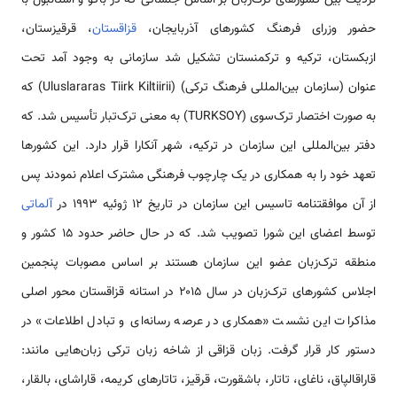
حضور وزرای فرهنگ کشورهای آذربایجان،
قزاقستان
، قرقیزستان،
ازبکستان، ترکیه و ترکمنستان تشکیل شد سازمانی به وجود آمد تحت
عنوان (سازمان بین‌المللی فرهنگ ترکی) (Uluslararas Tiirk Kiltiirii) که
به صورت اختصار ترک‌سوی (TURKSOY) به معنی ترک‌تبار تأسیس شد. که
دفتر بین‌المللی این سازمان در ترکیه، شهر آنکارا قرار دارد. این کشورها
تعهد خود را به همکاری در یک چارچوب فرهنگی مشترک اعلام نمودند پس
از آن موافقتنامه تاسیس این سازمان در تاریخ ۱۲ ژوئیه ۱۹۹۳ در
آلماتی
توسط اعضای این شورا تصویب شد. که در حال حاضر حدود ۱۵ کشور و
منطقه ترک‌زبان عضو این سازمان هستند بر اساس مصوبات پنجمین
اجلاس کشورهای ترک‌زبان در سال ۲۰۱۵ در استانه قزاقستان محور اصلی
مذاکرات این نشست «همکاری در عرصه رسانه‌ای و تبادل اطلاعات» در
دستور کار قرار گرفت. زبان قزاقی از شاخه زبان ترکی زبان‌هایی مانند:
قاراقالپاق، ناغای، تاتار، باشقورت، قرقیز، تاتارهای کریمه، قاراشای، بالقار،