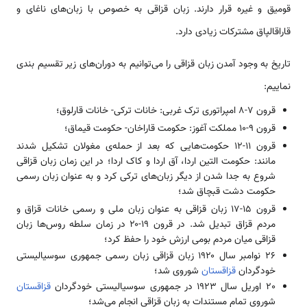
قومیق و غیره قرار دارند. زبان قزاقی به خصوص با زبان‌های ناغای و
قاراقالپاق مشترکات زیادی دارد.
تاریخ به وجود آمدن زبان قزاقی را می‌توانیم به دوران‌های زیر تقسیم بندی
نماییم:
قرون ۷-۸ امپراتوری ترک غربی: خانات ترکی- خانات قارلوق؛
قرون ۹-۱۰ مملکت آغوز: حکومت قاراخان- حکومت قیماق؛
قرون ۱۱-۱۲ حکومت‌هایی که بعد از حمله‌ی مغولان تشکیل شدند
مانند: حکومت التین اردا، آق اردا و کاک اردا؛ در این زمان زبان قزاقی
شروع به جدا شدن از دیگر زبان‌های ترکی کرد و به عنوان زبان رسمی
حکومت دشت قبچاق شد؛
قرون ۱۵-۱۷ زبان قزاقی به عنوان زبان ملی و رسمی خانات قزاق و
مردم قزاق تبدیل شد. در قرون ۱۹-۲۰ در زمان سلطه روس‌ها زبان
قزاقی میان مردم بومی ارزش خود را حفظ کرد؛
26 نوامبر سال ۱۹۲۰ زبان قزاقی زبان رسمی جمهوری سوسیالیستی
خودگردان
قزاقستان
شوروی شد؛
20 اوریل سال ۱۹۲۳ در جمهوری سوسیالیستی خودگردان
قزاقستان
شوروی تمام مستندات به زبان قزاقی انجام می‌شد؛