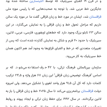
و در قرن ۱۹ الفبای سیریلیک که توسط
آلتینسارین
ساخته شده بود
جایگزین خط عربی شد. با توجه به صحبت‌هایی که با رئیس موزه ملی
قزاقستان
شد، ایشان در مورد خط و زبان قزاقی گفت ما در موزه یک سالن
داریم که مراحل تحول خط و زبان قزاقی را به نمایش می‌گذارد، در این
سالن ۲۳ تابلو بزرگ وجود دارد که خط‌های اویغوری، فارسی، عربی، لاتین،
سیریلیک با حدود ۲۰ فرم و شکل به نمایش گذارده شده است که پس از
تغییرات متعددی که در خط و الفبای قزاق‌ها به وجود آمد هم اکنون همان
خط سیریلیک به کار می‌رود.
سازمان بین‌المللی فرهنگ ترکی، با ۴۲ حرف استفاده می‌شود. که بر
اساس "فرهنگ توضیحی زبان قزاقی" این زبان ۶۷ هزار واژه و ۲۴,۵ ترکیب
کلمات دارد که کل آن ۹۱,۵ هزار واحد لغوی را تشکیل می‌دهد. ولی امروزه
دولت
قزاقستان
برنامه‌ریزی می‌کند تا سال ۲۰۲۵ خط و زبان قزاقی را باز به
لاتین برگردانند. در سال ۱۹۹۲ برای حفظ زبان ترکی و ایجاد پیوند و روابط
نزدیک بین کشورهای ترک‌زبان بر اساس جلساتی که در باکو و استانبول با