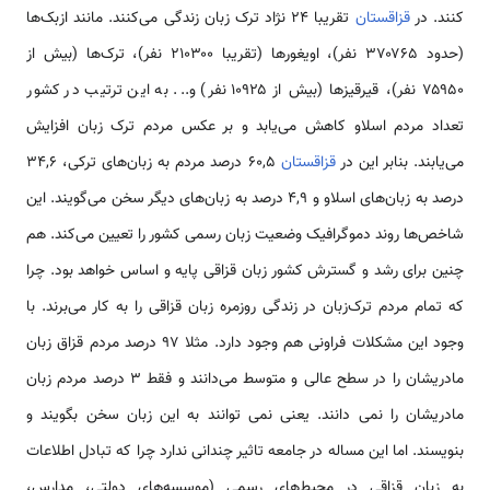
کنند. در
قزاقستان
تقریبا ۲۴ نژاد ترک زبان زندگی می‌کنند. مانند ازبک‌ها
(حدود ۳۷۰۷۶۵ نفر)، اویغورها (تقریبا ۲۱۰۳۰۰ نفر)، ترک‌ها (بیش از
۷۵۹۵۰ نفر)، قیرقیزها (بیش از ۱۰۹۲۵ نفر) و... به این ترتیب در کشور
تعداد مردم اسلاو کاهش می‌یابد و بر عکس مردم ترک زبان افزایش
می‌یابند. بنابر این در
قزاقستان
۶۰,۵ درصد مردم به زبان‌های ترکی، ۳۴,۶
درصد به زبان‌های اسلاو و ۴,۹ درصد به زبان‌های دیگر سخن می‌گویند. این
شاخص‌ها روند دموگرافیک وضعیت زبان رسمی کشور را تعیین می‌کند. هم
چنین برای رشد و گسترش کشور زبان قزاقی پایه و اساس خواهد بود. چرا
که تمام مردم ترک‌زبان در زندگی روزمره زبان قزاقی را به کار می‌برند. با
وجود این مشکلات فراونی هم وجود دارد. مثلا ۹۷ درصد مردم قزاق زبان
مادریشان را در سطح عالی و متوسط می‌دانند و فقط ۳ درصد مردم زبان
مادریشان را نمی دانند. یعنی نمی توانند به این زبان سخن بگویند و
بنویسند. اما این مساله در جامعه تاثیر چندانی ندارد چرا که تبادل اطلاعات
به زبان قزاقی در محیط‌های رسمی (موسسه‌های دولتی، مدارس،