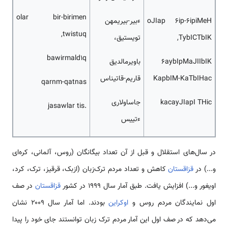
olar bir-birimen
oJIap 6ip-6ipiMeH
ءبیر-بیریمهن
twistuq,
TybICTbIK,
تویستیق،
bawirmald1q
6aybIpMaJIIbIK
باویرمالدیق
KapbIM-KaTbIHac
قاریم-قاتیناس
qarnm-qatnas
kacayJIapI THic
جاساولاری
.jasawlar tis
ءتییس
در سال‌های استقلال و قبل از آن تعداد بیگانگان (روس، آلمانی، کره‌ای
و...) در
قزاقستان
کاهش و تعداد مردم ترک‌زبان (ازبک، قرقیز، ترک، کرد،
اویغور و...) افزایش یافت. طبق آمار سال ۱۹۹۹ در کشور
قزاقستان
در صف
اول نمایندگان مردم روس و
اوکراین
بودند. اما آمار سال ۲۰۰۹ نشان
می‌دهد که در صف اول این آمار مردم ترک زبان توانستند جای خود را پیدا