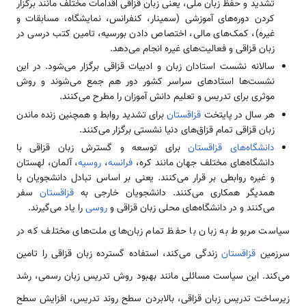
تشدید و حفظ زبان ملی، یعنی زبان قزاقی اقدامات مختلف مانند برگزار
کردن دوره‌های آموزشی (سمینار، کنفرانس، نمایشگاه، مسابقات و
غیره)، کمک‌های مالی، اختصاص دادن بورسیه، تامین کتب درسی در
زبان قزاقی و فعالیت‌های غیره انجام می‌دهد.
سالانه نشست استادان زبان و ادبیات قزاقی برگزار می‌شود. در این
نشست‌ها استادهای سراسر کشور دور هم جمع می‌شوند و روش
موثری برای تدریس و تعلیم دانش آموزان را مطرح می‌کنند.
هر سال در پایتخت
قزاقستان
برای تشدید روابط و همچنین زنده ماندن
زبان قزاقی تمام قزاق‌های دنیا نشستی برگزار می‌کنند.
دانشگاه‌های قزاقستان
برای توسعه و گسترش زبان قزاقی با
دانشگاه‌های مختلف جهان مانند کره،
فرانسه
،
روسیه
، آلمان، لهستان
و غیره روابطی بر قرار می‌کنند. یعنی بر اساس تبادل دانشجویان با
همدیگر همکاری می‌کنند. دانشجویان خارجی به
قزاقستان
سفر
می‌کنند و در دانشگاه‌های محلی زبان قزاقی و
روسی
را یاد می‌گیرند.
سیاست مربوط به زبان با حفظ تمام زبان‌های ملت‌های مختلف که در
سرزمین
قزاقستان
زندگی می‌کند، استفاده گسترده زبان قزاقی را تامین
می‌کند. این سیاست مسائلی مانند بهبود روش تدریس زبان رسمی، رشد
زیرساخت تدریس زبان قزاقی، بالابردن سطح روند تدریس، افزایش سطح