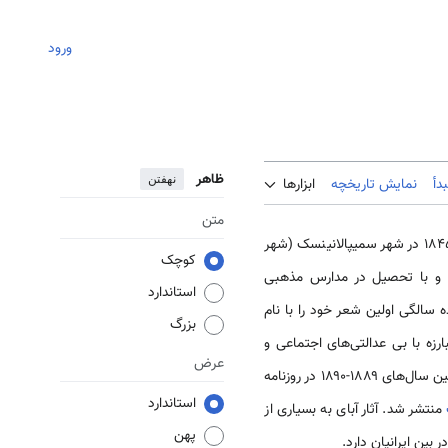
ورود
ظاهر
نهفتن
دأ
نمایش تاریخچه
ابزارها
متن
ابراهیم قونانبایف اولی معروف به آبای شاعر، فیلسوف، عارف برجسته، آهنگساز و پدر ادبیات نوین قزاق در ۲۹ ژوئیه ۱۸۴۵ در شهر سمیپالانینسک (شهر
کوچک
 و با تحصیل در مدارس مذهبی
استاندارد
 سالگی اولین شعر خود را با نام
بزرگ
ارزه با بی عدالتی‌های اجتماعی و
عرض
استعمار و آگاهی بخشی به مردم در اشعار آبای از جایگاه ویژه‌ای برخوردار است. در طول دوران حیات آبای اشعار او در بین سال‌های ۱۸۸۹-۱۸۹۰ در روزنامه
استاندارد
منتشر شد. آثار آبای به بسیاری از
پهن