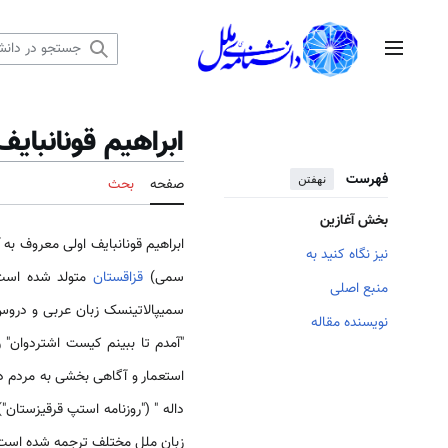
رش
ه
منوی اصلی
حتوا
ابراهیم قونانبایف
فهرست
نهفتن
صفحه
بحث
بخش آغازین
نیز نگاه کنید به
سمی)
قزاقستان
متولد شده است.
منبع اصلی
سمیپالاتینسک زبان عربی و دروس ا
نویسنده مقاله
"آمدم تا ببینم کیست اشتردوان" را
داله " ("روزنامه استپ قرقیزستان") 
زبان ملل مختلف ترجمه شده است. آبای که در سال ۱۹۰۴ میلادی درگذشت در بین قزاق‌ها 