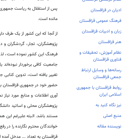
پس از استقلال به ریاست جمهوری 
ادیان در قزاقستان
مانده است.
فرهنگ عمومی قزاقستان
زبان و ادبیات قزاقستان
از آنجا که این کشور از یک طرف د
هنر قزاقستان
پژوهشگران، تجار، گردشگران و دس
نظام آموزش، تحقیقات و
فرهنگ این کشور نموده است، لذا ه
فناوری قزاقستان
جامعیت کافی برخوردار نبوده‌اند ی
رسانه‌ها و وسایل ارتباط
تغییر یافته است، تدوین کتابی جا
جمعی قزاقستان
روابط قزاقستان با جمهوری
اسلامی ایران
آوری اطلاعات و منابع مورد نیاز 
نیز نگاه کنید به
پژوهشگران محلی و اساتید دانشگاه
منبع اصلی
مستند باشد. البته علیرغم این ه
خوانندگان محترم نگارنده را در 
نویسنده مقاله
قزاقستان به تعداد ... مدخل آمده