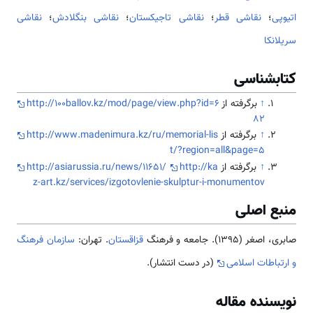
اتیوپی
؛
نقاشی قطر
؛
نقاشی تاجیکستان
؛
نقاشی بنگلادش
؛
نقاشی
سریلانکا
کتابشناسی
↑
برگرفته از
http://100ballov.kz/mod/page/view.php?id=6
82
↑
برگرفته از
http://www.madenimura.kz/ru/memorial-lis
t/?region=all&page=5
↑
برگرفته از
http://ka
http://asiarussia.ru/news/11651/
z-art.kz/services/izgotovlenie-skulptur-i-monumentov
منبع اصلی
صابری، اصغر (1395). جامعه و فرهنگ
قزاقستان
. تهران:
سازمان فرهنگ
و ارتباطات اسلامی
(در دست انتشار).
نویسنده مقاله