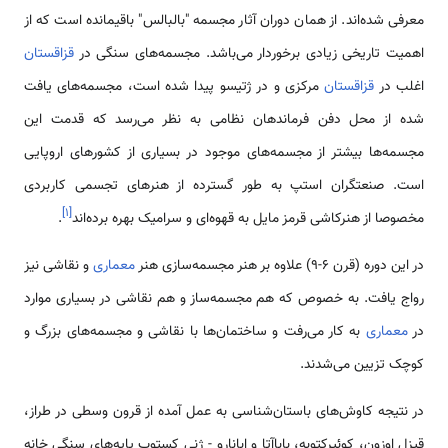
معرفی شده‌اند. از همان دوران آثار مجسمه "بالبالس" باقیمانده است که از
اهمیت تاریخی زیادی برخوردار‌ می‌باشد. مجسمه‌‌های سنگی در
قزاقستان
اغلب در
قزاقستان
مرکزی و در ژتیسو پیدا شده است، مجسمه‌‌های یافت
شده از محل دفن فرماند‌هان نظامی به نظر‌ می‌رسد که قدمت این
مجسمه‌‌ها بیشتر از مجسمه‌‌های موجود در بسیاری از کشور‌های اروپایی
است. صنعتگران استپ به طور گسترده از هنر‌های تجسمی کاربردی
]
۱
[
مخصوصا از هنرکاشی قرمز مایل به قهوه‌ای و سرامیک بهره برده‌اند
.
در این دوره (قرن 6-9) علاوه بر هنر مجسمه‌سازی هنر
معماری
و نقاشی نیز
رواج یافت. به خصوص که هم مجسمه‌ساز و هم نقاشی در بسیاری موارد
در
معماری
به کار‌ می‌رفت و ساختمان‌‌ها با نقاشی و مجسمه‌‌های بزرگ و
کوچک تزیین‌ می‌شدند.
در نتیجه کاوش‌های باستان‌شناسی به عمل آمده از قرون وسطی در طراز،
قیزل اوزون، کوئیرکتوبه، باباآتا و ابانارو - ژنی کستوب پایه‌‌های سنگی خانه