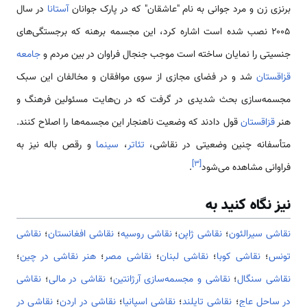
برنزی زن و مرد جوانی به نام "عاشقان" که در پارک جوانان
آستانا
در سال
۲۰۰۵ نصب شده است اشاره کرد، این مجسمه برهنه که برجستگی‌‌های
جنسیتی را نمایان ساخته است موجب جنجال فراوان در بین مردم و
جامعه
قزاقستان
شد و در فضای مجازی از سوی موافقان و مخالفان این سبک
مجسمه‌سازی بحث شدیدی در گرفت که در ن‌هایت مسئولین فرهنگ و
هنر
قزاقستان
قول دادند که وضعیت ناهنجار این مجسمه‌‌ها را اصلاح کنند.
متأسفانه چنین وضعیتی در نقاشی،
‌تئاتر
،
سینما
و رقص باله نیز به
]
۳
[
فراوانی مشاهده‌ می‌شود
.
نیز نگاه کنید به
نقاشی سیرالئون
؛
نقاشی ژاپن
؛
نقاشی روسیه
؛
نقاشی افغانستان
؛
نقاشی
تونس
؛
نقاشی کوبا
؛
نقاشی لبنان
؛
نقاشی مصر
؛
هنر نقاشی در چین
؛
نقاشی سنگال
؛
نقاشی و مجسمه‌سازی آرژانتین
؛
نقاشی در مالی
؛
نقاشی
در ساحل عاج
؛
نقاشی تایلند
؛
نقاشی اسپانیا
؛
نقاشی در اردن
؛
نقاشی در