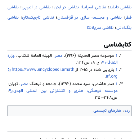
نقاشی تایلند
؛
نقاشی اسپانیا
؛
نقاشی در اردن
؛
نقاشی در اتیوپی
؛
نقاشی
قطر
؛
نقاشی و مجسمه سازی در قزاقستان
؛
نقاشی تاجیکستان
؛
نقاشی
بنگلادش
؛
نقاشی سریلانکا
کتابشناسی
↑
موسوعة مصر الحدیثة (1996).
مصر
: الهيئة العامة للكتاب،
وزارة
الثقافة
، ج 8، ص134.
↑
بازیابی شده در 2015 از
https://www.encyclopedi.amath
.
af.org
↑
صدر هاشمی، سید محمد (1392). جامعه و فرهنگ
مصر
. تهران:
موسسه فرهنگی، هنری و انتشاراتی بین المللی الهدی
،
ص348-350.
رده
:
هنرهای تجسمی