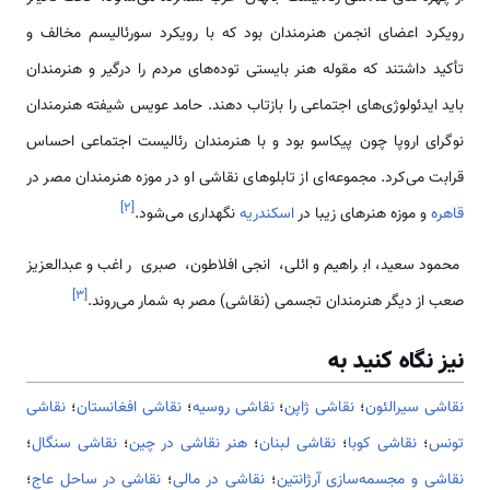
رویکرد اعضای انجمن هنرمندان بود که با رویکرد سورئالیسم مخالف و
تأکید داشتند که مقوله هنر بایستی توده­‌های مردم را درگیر و هنرمندان
باید ایدئولوژی­‌های اجتماعی را بازتاب دهند. حامد عویس شیفته هنرمندان
نوگرای اروپا چون پیکاسو بود و با هنرمندان رئالیست اجتماعی احساس
قرابت می­‌کرد. مجموعه‌‌ای از تابلوهای نقاشی او در موزه هنرمندان مصر در
]
۲
[
قاهره
و موزه هنرهای زیبا در
اسکندریه
نگهداری می­‌شود.
محمودسعید، ابراهیم وائلی، انجی افلاطون، صبری راغب و عبدالعزیز
]
۳
[
صعب از دیگر هنرمندان تجسمی (نقاشی) مصر به شمار می‌روند.
نیز نگاه کنید به
نقاشی سیرالئون
؛
نقاشی ژاپن
؛
نقاشی روسیه
؛
نقاشی افغانستان
؛
نقاشی
تونس
؛
نقاشی کوبا
؛
نقاشی لبنان
؛
هنر نقاشی در چین
؛
نقاشی سنگال
؛
نقاشی و مجسمه‌سازی آرژانتین
؛
نقاشی در مالی
؛
نقاشی در ساحل عاج
؛