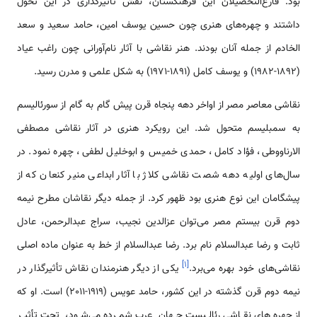
بود. فارغ­‌التحصیلان این فرهنگستان، نقش تأثیرگذاری در این تحول
داشتند و چهره‌­های هنری چون حسین یوسف امین، حامد سعید و سعد
الخادم از جمله آنان بودند. هنر نقاشی با آثار نام‌­آورانی چون راغب عیاد
(1892-1982) و یوسف کامل (1891-1971) به شکل علمی و مدرن رسید.
نقاشی معاصر مصر از اواخر دهه پنجاه قرن پیش گام به گام از سورئالیسم
به سمبلیسم متحول شد. این رویکرد هنری در آثار نقاشی مصطفی
الارناووطی، فؤاد کامل، حمدی خمیس و ابوخلیل لطفی، چهره نمود. در
سال­‌های اولیه دهه شصت نقاشی کلاژ با آثار ابداعی منیر کنعان که از
پیشگامان این نوع هنری بود ظهور کرد. از جمله دیگر نقاشان مطرح نیمه
دوم قرن بیستم مصر می­‌توان عزالدین نجیب، سراج عبدالرحمن، عادل
ثابت و رضا عبدالسلام نام برد. رضا عبدالسلام از خط به عنوان ماده اصلی
]
۱
[
نقاشی­‌های خود بهره می‌برد.
یکی از دیگر هنرمندان نقاش تأثیرگذار در
نیمه دوم قرن گذشته در این کشور، حامد عویس (1919-2011) است. او که
از چهره­‌های نقاشی رئالیست جهان عرب شمرده می­‌شود، تحت تأثیر