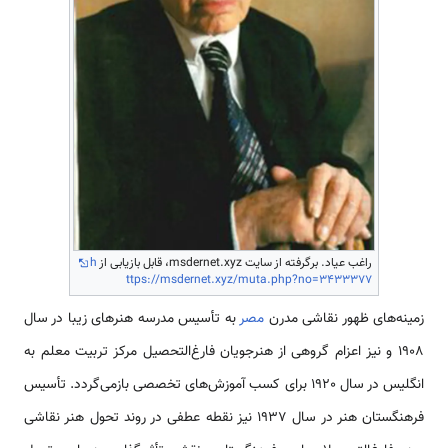
راغب عیاد. برگرفته از سایت msdernet.xyz، قابل بازیابی از
h
ttps://msdernet.xyz/muta.php?no=3433377
زمینه‌­های ظهور نقاشی مدرن
مصر
به تأسیس مدرسه هنرهای زیبا در سال
1908 و نیز اعزام گروهی از هنرجویان فارغ­‌التحصیل مرکز تربیت معلم به
انگلیس در سال 1920 برای کسب آموزش‌­های تخصصی بازمی‌­گردد. تأسیس
فرهنگستان هنر در سال 1937 نیز نقطه عطفی در روند تحول هنر نقاشی