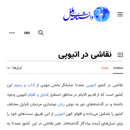
رش
ه
منوی اصلی
حتوا
جستجو
ظاهر
ابزارها
نقاشی در اتیوپی
تغییر وضعیت فهرست محتویات
صفحه
بحث
ابزارها
نقاشی در کشور
اتیوپی
عمدتا نمایانگر بخش مهمی از
آداب و رسوم
این
کشور است که از قدیم الایام در مناطق استقرار
قبایل و اقوام
اتیوپی وجود
داشته و در گذشته‌های دور به نوعی
زبان
نوشتاری مردمان قبایل مختلف
کشور را تشکیل می‌داده و اقوام کهن
اتیوپی
از این طریق سنت‌های خود را
برای نسل‌های آینده بیادگار گذاشته‌اند. هنر نقاشی در این کشور عمدتا به