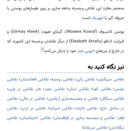
منحصر به‌فرد این نقاش برجسته بداهه سازی بر روی طومارهای پوستی با
حروف گیز یا
امهریک
است.
ووسن کاسروف (Wosene Kosraf)، گرمای هیوت (Girmay Hiwet) و
الیزابت اتنافو (Elisabeth Atnafu) از دیگر نقاشان برجسته این کشورند که
]
۱
[
در خارج از مرزهای
اتیوپی
هنر
خود را دنبال می‌کنند
.
نیز نگاه کنید به
نقاشی سیرالئون
؛
نقاشی ژاپن
؛
نقاشی روسیه
؛
نقاشی افغانستان
؛
نقاشی
تونس
؛
نقاشی کوبا
؛
نقاشی لبنان
؛
نقاشی مصر
؛
هنر نقاشی در چین
؛
نقاشی سنگال
؛
نقاشی و مجسمه‌سازی آرژانتین
؛
نقاشی در مالی
؛
نقاشی
در ساحل عاج
؛
نقاشی تایلند
؛
نقاشی اسپانیا
؛
نقاشی در اردن
؛
نقاشی
قطر
؛
نقاشی و مجسمه سازی در قزاقستان
؛
نقاشی تاجیکستان
؛
نقاشی
بنگلادش
؛
نقاشی سریلانکا