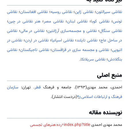
نقاشی سیرالئون
؛
نقاشی ژاپن
؛
نقاشی روسیه
؛
نقاشی افغانستان
؛
نقاشی
تونس
؛
نقاشی کوبا
؛
نقاشی لبنان
؛
نقاشی مصر
؛
هنر نقاشی در چین
؛
نقاشی سنگال
؛
نقاشی و مجسمه‌سازی آرژانتین
؛
نقاشی در مالی
؛
نقاشی
در ساحل عاج
؛
نقاشی تایلند
؛
نقاشی اسپانیا
؛
نقاشی در اردن
؛
نقاشی در
اتیوپی
؛
نقاشی و مجسمه سازی در قزاقستان
؛
نقاشی تاجیکستان
؛
نقاشی
بنگلادش
؛
نقاشی سریلانکا
.
منبع اصلی
احمدی، محمد مهدی(1393). جامعه و فرهنگ
قطر
. تهران:
سازمان
فرهنگ و ارتباطات اسلامی
(دردست انتشار).
نویسنده مقاله
محمد مهدی احمدی
index.php?title=رده:هنرهای تجسمی