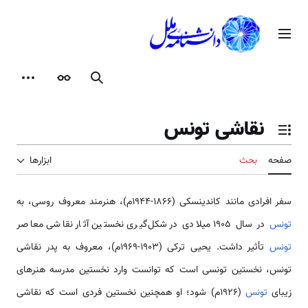
رش
ه
منوی اصلی
حتوا
جستجو
ظاهر
ابزارها
نقاشی تونس
تغییر وضعیت فهرست محتویات
صفحه
بحث
ابزارها
سفر افرادی مانند کاندینسکی (۱۸۶۶-۱۹۴۴م)، هنرمند معروف روسی، به
تونس
در سال ۱۹۰۵ میلادی در شکل‌گیری نخستین آثار نقاشی معاصر
تونس
تأثیر داشت. یحیی ترکی (۱۹۰۳-۱۹۶۹م)، معروف به پدر نقاشی
تونس، نخستین تونسی است که توانست وارد نخستین مدرسه هنرهای
زیبای
تونس
(۱۹۲۶م) شود؛ او همچنین نخستین فردی است که نقاشی