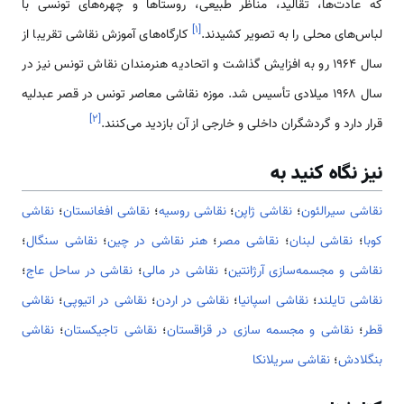
که عادت‌ها، تقالید، مناظر طبیعی، روستاها و چهره‌های تونسی با
]
۱
[
لباس‌های محلی را به تصویر کشیدند.
کارگاه‌های آموزش نقاشی تقریبا از
سال ۱۹۶۴ رو به افزایش گذاشت و اتحادیه هنرمندان نقاش تونس نیز در
سال ۱۹۶۸ میلادی تأسیس شد. موزه نقاشی معاصر تونس در قصر عبدلیه
]
۲
[
قرار دارد و گردشگران داخلی و خارجی از آن بازدید می‌کنند.
نیز نگاه کنید به
نقاشی سیرالئون
؛
نقاشی ژاپن
؛
نقاشی روسیه
؛
نقاشی افغانستان
؛
نقاشی
کوبا
؛
نقاشی لبنان
؛
نقاشی مصر
؛
هنر نقاشی در چین
؛
نقاشی سنگال
؛
نقاشی و مجسمه‌سازی آرژانتین
؛
نقاشی در مالی
؛
نقاشی در ساحل عاج
؛
نقاشی تایلند
؛
نقاشی اسپانیا
؛
نقاشی در اردن
؛
نقاشی در اتیوپی
؛
نقاشی
قطر
؛
نقاشی و مجسمه سازی در قزاقستان
؛
نقاشی تاجیکستان
؛
نقاشی
بنگلادش
؛
نقاشی سریلانکا