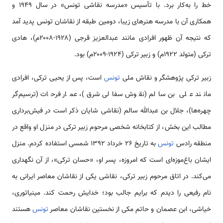
خط را به‌کار برد. با تأسیس «مدرسه نقاشی تونس» در سال ۱۹۴۹ و
همکاری آن با مدرسه هنرهای زیبا، دومین طبقه از نقاشان تونس پدید آمد
که نتیجه آن ظهور افرادی مانند عبدالعزیز قرجی (۱۹۲۸-۲۰۰۸م)، هادی
ترکی (متولد ۱۹۲۲م) و زبیر ترکی (۱۹۲۴-۲۰۰۹م) بود.
زبیر ترکی پژوهشگر و نقاش ملی
تونس
است، پس از یحیی ترکی، افرادی
مانند علی بن سالم (نقوش سفالی شرق)، عمار فرحات (ترسیم‌گر
چهره‌ها)، جلال بن عبدالله سالم (نقاشی شایان ذکر است در فیش‌برداری
مطالب این بخش، از کتابخانه شخصی مرحوم زبیر ترکی در منزل او واقع در
منطقه رادس
تونس
به تاریخ 26 خرداد 1392 شمسی استفاده کردم. منزل
ایشان باغ‌موزه‌ای است که امروزه، پسر او، «حسان ترکی»، از آن نگهداری
می‌کند. در اتاق مرحوم زبیر ترکی، نقاشی یکی از نقاشان معاصر ایرانی به
نام رفیعی را دیدم که برایم جالب بود؛ خدایش رحمت کند. مینیاتوری،
خیاشی، ابن عصمان و حاتم مکی از نخستین نقاشان معاصر
تونس
هستند