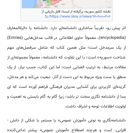
نقشه کشور سوریه، برگرفته از ایسنا، قابل بازیابی از
https://www.isna.ir/news/96090100406/
اثر پیش رو، تقریباً ساختاری دانشنامه‌ای دارد. دانش­نامه یا دائرةالمعارف
(encyclopedia)، معمولاً حاوی اطلاعاتی در قالب مدخل‌هایی (Entries)
از یک سرمدخل است؛ مثل همین کتاب که شامل سرفصل‌های مهم
شناخت «سوریه» است؛ با این تفاوت که دانش­نامه، معمولاً مجموعه‌ای از
مقالات مرتبط، به ترتیب الفبایی است؛ اما این کتاب، حسب نیاز، از یک
منطق یا سنت ویژه مربوط به این دست از آثار، تبعیت می‌کند و هر مدخل،
گزیده‌ای کاربردی برای آشنایی مدیران فرهنگی فراهم آورده است که ای
بسا از دانش­نامه نگاری سخت تر باشد؛ زیرا گام به گام بایستی به اهمیت و
اولویت اطلاعات توجه و اشراف داشت.
دانش­نامه­‌نگاری به نوعی «آموزش عمومی» یا مستمر یا شکلی از دانش ­
افزایی، است و هرچند اصطلاح «آموزش عمومی» بیشتر تداعی­‌کننده