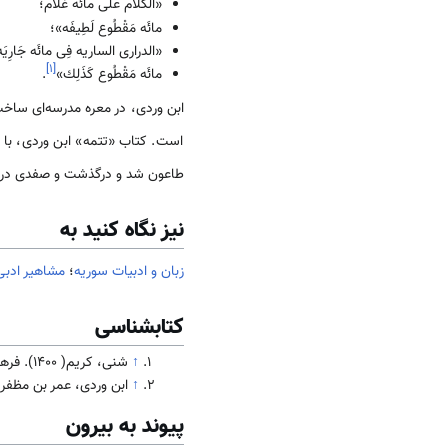
«الْكَلَام على مائَه غُلَام؛
مائَه مَقْطُوع لَطِیفَه»؛
«الدراری الساریه فِی مائَه جَارِیَه
]
۱
[
مائَه مَقْطُوع كَذَلِك»
.
است. کتاب «تتمه» ابن وردى، با گز
طاعون شد و درگذشت و صفدى در قط
نیز نگاه کنید به
زبان و ادبیات سوریه
؛
مشاهیر ادبی
کتابشناسی
↑
شنی، کریم( 1400). فرهنگ و تاریخ
↑
ابن وردی، عمر بن مظفر (ز
پیوند به بیرون