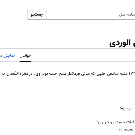
جستجو
الوردی
خواندن
نمایش مب
عمر بن مُظفّر ابن الوَردی (689 - 749) فقیه شافعی حلبی که مدتی فرماندار منبج حلب بود. وى، در مَعَرَّة ا
الوردی»؛
قامات حمیدی و حریری؛
 الملقبه»؛