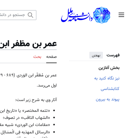
رش
ه
منوی اصلی
حتوا
عمر بن مظفر ابن 
فهرست
نهفتن
صفحه
بحث
بخش آغازین
نیز نگاه کنید به
اول مى‌رسد.
کتابشناسی
پیوند به بیرون
آثار وی به شرح زیر است:
«تتمه المختصر» یا «تاریخ ابن 
«الشهاب الثاقب» در تصوف؛
«مقامات ابن الوردی» شبیه م
«الرسائل المهذبه فِی الْمسَائِل