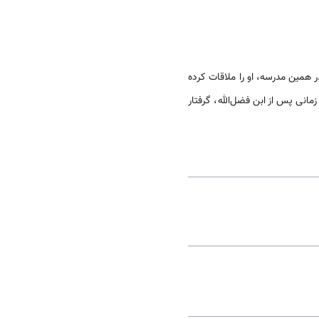
مر، در آن اقامت گزيد. در 749ق، ابن فضل‌الله عمرى در همین مدرسه، او را ملاقات كرده
مانى پس از ابن فضل‌الله، گرفتار