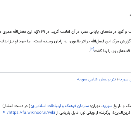
؛
ابن وردى، در معره مدرسه‌اى ساخت و گویا در ماه‌هاى پایانى ع
ارش مرگ ابن فضل‌الله بر اثر طاعون، به پایان رسيده است، اما خود او نيز اندك ز
]
۲
[
عه‌اى وى را رثا گفت
.
 سوریه
؛
نثر نویسان شامی سوریه
سوریه
. تهران:
سازمان فرهنگ و ارتباطات اسلامی
( در دست انتشار)
ین‌الدین)، برگرفته از ویکی نور، قابل بازیابی از
https://fa.wikinoor.ir/wiki/