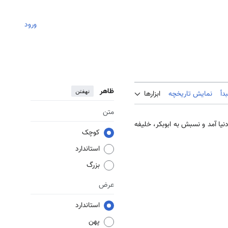
ورود
ظاهر
نهفتن
دأ
نمایش تاریخچه
ابزارها
متن
لنُعمان به دنيا آمد و نسبش به ابوبكر، خليفه
کوچک
استاندارد
بزرگ
عرض
استاندارد
پهن