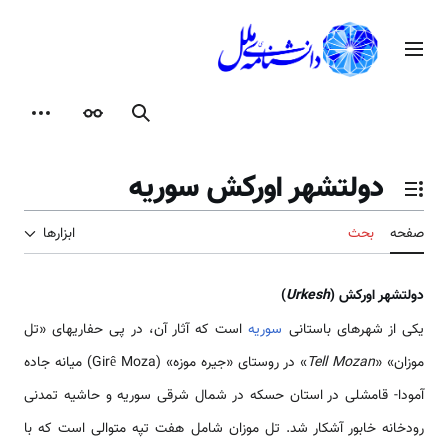
رش
ه
منوی اصلی
حتوا
جستجو
ظاهر
ابزارها
دولت­شهر اورکش سوریه
تغییر وضعیت فهرست محتویات
صفحه
بحث
ابزارها
دولت­شهر اورکش (
Urkesh
)
یکی از شهرهای باستانی
سوریه
است که آثار آن، در پی حفاری­های «تل
موزان» «
Tell Mozan
» در روستای «جیره موزه» (Girê Moza) میانه جاده
آمودا- قامشلی در استان حسکه در شمال شرقی سوریه و حاشیه تمدنی
رودخانه خابور آشکار شد. تل موزان شامل هفت تپه متوالی است که با