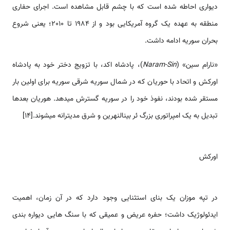
دیواری احاطه شده است که با چشم قابل مشاهده است. اجرای حفاری
منطقه به عهده یک گروه آمریکایی بود و از 1984 تا 2010؛ یعنی شروع
بحران سوریه ادامه داشت.
«نارام سین» (
Naram-Sin
)، پادشاه اکد، با تزویج دختر خود به پادشاه
اورکش و اتحاد با حوریان که در شمال سوریه شرقی سوریه برای اولین بار
مستقر شده بودند، نفوذ خود را در سوریه گسترش می­دهد. هوریان بعدها
تبدیل به یک امپراتوری بزرگ ئر بین­النهرین و شرق مدیترانه می­شوند.[14]
اورکش
در تپه موزان یک بنای استثنایی وجود دارد که در آن زمان، اهمیت
ایدئولوژیک داشت؛ حفره عریض و عمیقی که با سنگ هایی دیواره بندی