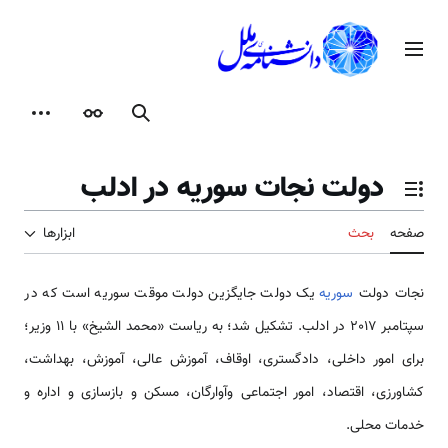
رش
ه
منوی اصلی
حتوا
جستجو
ظاهر
ابزارها
دولت نجات سوریه در ادلب
تغییر وضعیت فهرست محتویات
صفحه
بحث
ابزارها
نجات دولت
سوریه
یک دولت جایگزین دولت موقت سوریه است که در
سپتامبر 2017 در ادلب. تشکیل شد؛ به ریاست «محمد الشیخ» با 11 وزیر؛
برای امور داخلی، دادگستری، اوقاف، آموزش عالی، آموزش، بهداشت،
کشاورزی، اقتصاد، امور اجتماعی وآوارگان، مسکن و بازسازی و اداره و
خدمات محلی.