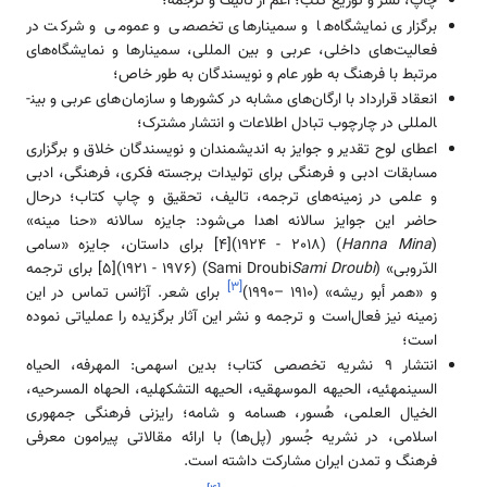
چاپ، نشر و توزیع کتب؛ اعم از تألیف و ترجمه؛
برگزاری نمایشگاه­‌‌ها و سمینار‌‌های تخصصی و عمومی و شرکت در
فعالیت­‌‌های داخلی، عربی و بین المللی، سمینار‌‌ها و نمایشگاه­‌‌های
مرتبط با فرهنگ به طور عام و نویسندگان به طور خاص؛
انعقاد قرارداد با ارگان­‌‌های مشابه در کشور‌‌ها و سازمان­‌‌های عربی و بین­
المللی در چارچوب تبادل اطلاعات و انتشار مشترک؛
اعطای لوح تقدیر و جوایز به ‌‌‌‌‌اندیشمندان و نویسندگان خلاق و برگزاری
مسابقات ادبی و فرهنگی برای تولیدات برجسته فکری، فرهنگی، ادبی
و علمی در زمینه‌‌‌های ترجمه، تالیف، تحقیق و چاپ کتاب؛ درحال
حاضر این جوایز سالانه اهدا می‌شود: جایزه سالانه «حنا مینه»
(
Hanna Mina
) (1924 - 2018)[4] برای د‌‌‌‌استان، جایزه «سامی
الدّروبی» (Sami Droubi
Sami Droubi
) (1921 - 1976)[5] برای ترجمه
]
۳
[
و «همر أبو ریشه» (1910 –1990)
برای شعر. آژانس تماس در این
زمینه نیز فعال‌‌‌‌است و ترجمه و نشر این آثار برگزیده را عملیاتی نموده
‌‌‌‌است؛
انتشار 9 نشریه تخصصی کتاب؛ بدین اسهمی: المهرفه، الحیاه
السینمهئیه، الحیهه الموسهقیه، الحیهه التشکهلیه، الحهاه المسرحیه،
الخیال العلمی، هُسور، هسامه و شامه؛ رایزنی فرهنگی جمهوری
اسلامی، در نشریه جُسور (پل­‌‌ها) با ارائه مقالاتی پیرامون معرفی
فرهنگ و تمدن ایران مشارکت داشته ‌‌‌‌است.