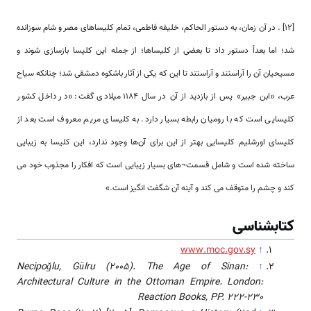
[12] . در آن زمان، به دستور الحاکم، خلیفه فاطمی، تمام کلیسا‌‌های مصر و شام سوز‌‌‌‌‌انده
شد؛ اما بعداً دستور داد تا بعضی از کلیسا‌‌ها؛ از جمله این کلیسا بازسازی شوند و
مسیحیان آن را آر‌‌‌‌استند و آر‌‌‌‌استند تا این که یکی از آثار باشکوه دمشقی شد؛ چنانکه سیاح
عرب، «ابن جبیر» پس از بازدید از آن در سال 1184 میلادی گفت: «در داخل کشور
کلیسایی ‌‌‌‌است که با رومیان رابطه بسیار دارد. به کلیسای مریم معروف ‌‌‌‌است بعد از
کلیسای اورشلیم کلیسایی بهتر از این برای آن‌‌ها وجود ندارد، این کلیسا به زیبایی
ساخته شده ‌‌‌‌است و شامل قسمت¬‌‌های بسیار زیبایی ‌‌‌‌است که افکار را مجذوب خود می
کند و چشم را متوقف می کند و آینه آن شگفت انگیز ‌‌‌‌است.»
کتابشناسی
www.moc.gov.sy
↑
Necipoğlu, Gülru (2005). The Age of Sinan:
↑
Architectural Culture in the Ottoman Empire. London:
Reaction Books, PP. 222-230