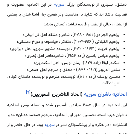
دمشق. بسیاری از نویسندگان بزرگ
سوریه
در این اتحادیه عضویت و
فعالیت داشته­‌‌‌‌‌اند که شاید به مناسبت ودر همین جا، آشنا شدن با بعضی
از ایشان، خالی از لطف و فایده نباشد؛ کسانی مانند:
ابراهیم الجرادی( 1951 - 2018)، شاعر و منتقد اهل تل ابیض؛
ابراهیم الکیلانی ( 1916-2004)، متفکر ، فیلسوف و مورخ دمشقی؛
ابراهیم خریت ( 1943 - 2012)، نویسنده مشهور سوری، اهل دیرالزور؛
ابراهیم عباس یاسین (زاده 1954)، شاعرمعاصر اهل بُصری؛
اسکندر لوقا (زاده 1929)، رمان نویس، اهل اسکندرون؛
سامی الدروبی(1921 - 1976) - محقق و مترجم اهل حمص؛
محسن یوسف (زاده 1030)، نویسنده، مترجم و نویسنده د‌‌‌‌استان کوتاه،
اهل لاذقیه.
]
۹
[
اتحادیه ناشران سوریه
(اتحاد الناشرین السوریین)
این اتحادیه در سال 2005 میلادی تأسیس شده و نسخه بومی اتحادیه
ناشران عرب ‌‌‌‌است. نخستین مدیر این اتحادیه، مرحوم «محمد عدنان» مدیر
انتشارات «دارالفکر» و از پیشکسوتان نشر در
سوریه
بود. در حال حاضر و از