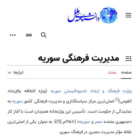
رش
ه
منوی اصلی
حتوا
جستجو
ظاهر
ابزارها
مدیریت فرهنگی سوریه
تغییر وضعیت فهرست محتویات
صفحه
بحث
ابزارها
وزارت فرهنگ و ارشاد ناسیونالیستی سوریه
(وزاره الثقافه والإرشاد
]
۱
[
القومی)
اصلی­‌‌‌ترین مرکز ‌‌‌‌سیاستگذاری و مدیریت فرهنگی کشور
سوریه
به
نمایندگی از حکومت ‌‌‌‌است. تأسیس این وزارت­خانه هم­زمان ‌‌‌‌است با آغاز کار
«جمهوری متحده
مصر
و
سوریه
» (1958م.)[2]؛ به عنوان یکی از اصلی­‌‌‌ترین
نقاط مؤثر مدیریت مصری در فرهنگ سوری.