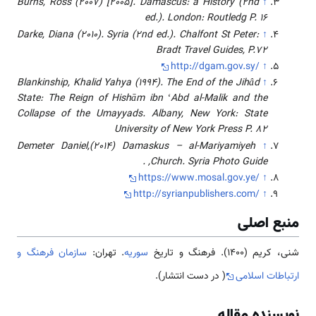
Burns, Ross (2007) [2005]. Damascus: a History (2nd
↑
ed.). London: Routledg P. 16
Darke, Diana (2010). Syria (2nd ed.). Chalfont St Peter:
↑
Bradt Travel Guides, P.72
http://dgam.gov.sy/
↑
Blankinship, Khalid Yahya (1994). The End of the Jihâd
↑
State: The Reign of Hishām ibn ʻAbd al-Malik and the
Collapse of the Umayyads. Albany, New York: State
University of New York Press P. 82
Demeter Daniel,(2014) Damaskus – al-Mariyamiyeh
↑
Church. Syria Photo Guide, .
https://www.mosal.gov.ye/
↑
http://syrianpublishers.com/
↑
منبع اصلی
شنی، کریم (۱۴۰۰). فرهنگ و تاریخ
سوریه
. تهران:
سازمان فرهنگ و
ارتباطات اسلامی
( در دست انتشار).
نویسنده مقاله