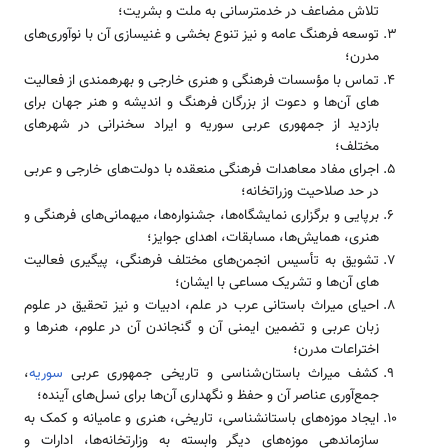
تلاش مضاعف در خدمت­رسانی به ملت و بشریت؛
توسعه فرهنگ عامه و نیز تنوع ­بخشی و غنی­سازی آن با نوآوری­‌‌های
مدرن؛
تماس با مؤسسات فرهنگی و هنری خارجی و بهره­مندی از فعالیت­‌‌
های آن­‌‌ها و دعوت از بزرگان فرهنگ و ‌‌‌‌‌اندیشه و هنر ‌‌‌جهان برای
بازدید از جمهوری عربی سوریه و ایراد سخنرانی در شهر‌‌های
مختلف؛
اجرای مفاد معاهدات فرهنگی منعقده با دولت‌‌های خارجی و عربی
در حد صلاحیت وزراتخانه؛
برپایی و برگزاری نمایشگاه­‌‌ها، جشنواره­‌‌ها، میهمانی­‌‌های فرهنگی و
هنری، همایش­‌‌ها، مسابقات، اهدای جوایز؛
تشویق به تأسیس انجمن­‌‌های مختلف فرهنگی، پیگیری فعالیت­‌‌
های آن­‌‌ها و تشریک مساعی با ایشان؛
احیای میراث باستانی عرب در علم، ادبیات و نیز تحقیق در علوم
زبان عربی و تضمین ایمنی آن و گنجاندن آن در علوم، هنر‌‌ها و
اختراعات مدرن؛
کشف میراث باستان‌شناسی و تاریخی جمهوری عربی
سوریه
،
جمع‌آوری عناصر آن و حفظ و نگهداری آن‌‌ها برای نسل‌‌‌های آینده؛
ایجاد موزه­‌‌های باستان­شناسی، تاریخی، هنری و عامیانه و کمک به
سازماندهی موزه­‌‌های دیگر وابسته به وزارتخانه­‌‌ها، ادارات و