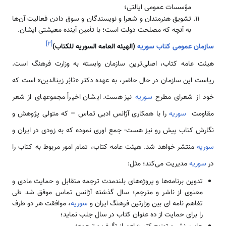
مؤسسات عمومی ایالتی؛
تشویق هنرمندان و شعرا و نویسندگان و سوق دادن فعالیت آن‌‌ها
به آنچه که مصلحت دولت ‌‌‌‌است؛ با تأمین آینده معیشتی ایشان.
]
۲
[
سازمان عمومی کتاب سوریه
(الهیئه العامه السوریه للکتاب)
هیئت عامه کتاب، اصلی­‌‌‌ترین سازمان وابسته به وزارت فرهنگ ‌‌‌‌است.
ریاست این سازمان در حال حاضر، به عهده دکتر «ثائِر زین­الدین» ‌‌‌‌است که
خود از شعرای مطرح
سوریه
نیز هست. ایشان اخیراً مجموعه­ای از شعر
مقاومت
سوریه
را با همکاری آژانس ادبی تماس – که متولی پژوهش و
نگارش کتاب پیش رو نیز هست- جمع اوری نموده که به زودی در ایران و
سوریه
منتشر خواهد شد. هیئت عامه کتاب، تمام امور مربوط به کتاب را
در
سوریه
مدیریت می‌کند؛ مثل:
تدوین برنامه‌‌‌ها و پروژه‌‌‌های بلندمدت ترجمه متقابل و حمایت مادی و
معنوی از ناشر و مترجم؛ سال گذشته آژانس تماس موفق شد طی
تفاهم ­نامه ­ای بین وزارتین فرهنگ ایران و
سوریه
، موافقت هر دو طرف
را برای حمایت از ده عنوان کتاب در سال جلب نماید؛