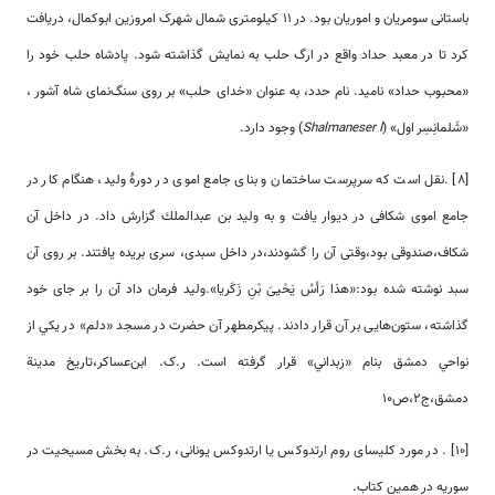
باستانی سومریان و اموریان بود. در ۱۱ کیلومتری شمال شهرک امروزین ابوکمال، دریافت
کرد تا در معبد حداد واقع در ارگ حلب به نمایش گذاشته شود. پادشاه حلب خود را
«محبوب حداد» نامید. نام حدد، به عنوان «خدای حلب» بر روی سنگ‌نمای شاه آشور ،
«شَلمانِسِر اول» (
Shalmaneser I
) وجود دارد.
[8] .نقل ‌‌‌‌است که سرپرست ساختمان و بناى جامع اموى در دورۀ وليد، هنگام كار در
جامع اموى شكافى در ديوار يافت و به وليد بن عبدالملك گزارش داد. در داخل آن
شكاف،صندوقى بود،وقتى آن را گشودند،در داخل سبدى، سرى بريده يافتند. بر روى آن
سبد نوشته شده بود:«هذا رَأسُ يَحْيىَ بْنِ زَكَريا».وليد فرمان داد آن را بر جاى خود
گذاشته، ستون‌‌‌هايى بر آن قرار دادند. ‏پيكرمطهر آن حضرت در مسجد «دلم»‏ در يكي از
نواحي دمشق بنام «زبداني» قرار گرفته ‌‌‌‌است. ر.ک. ابن‌عساكر،تاريخ مدينة
دمشق،ج٢،ص١٠
[10] . در مورد کلیسای روم ارتدوکس یا ارتدوکس یونانی، ر.ک. به بخش مسیحیت در
سوریه در همین کتاب.