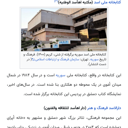
]
۴
[
کتابخانه ملی
اسد
(مکتبه اهأسد الوطنیه)
کتابخانه ملی اسد سوریه برگرفته از شنی، کریم (۱۴۰۰). فرهنگ و
تاریخ
سوریه
. تهران:
سازمان فرهنگ و ارتباطات اسلامی
( در
دست انتشار).
این کتابخانه در واقع، کتابخانه ملی
سوریه
‌‌‌‌است و در سال 1984 در شمال
میدان اُمَوی در یک محوطه دو هکتاری بنا شده ‌‌‌‌است. در سال­‌‌های اخیر،
نمایشگاه کتاب دمشق در پردیس این کتابخانه برگزار شده ‌‌‌‌است.
دارالاسد فرهنگ و هنر
(دار اهأسد للثقافه والفنون)
این مجموعه فرهنگی، تئاتر بزرگ شهر دمشق و مشهور به «خانه اُپرای
دمشق» ‌‌‌‌است که 2004 در جنوب شرقی میدان اُمَوی در نزدیکی بنای یادبود