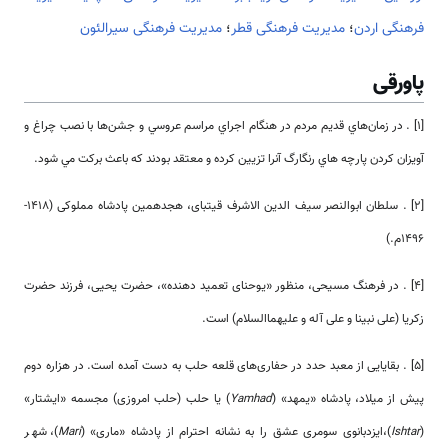
فرهنگی اردن
؛
مدیریت فرهنگی قطر
؛
مدیریت فرهنگی سیرالئون
پاورقی
[1] . در زمان‌‌هاي قديم مردم در هنگام اجراي‏ مراسم عروسي و جشن‌‌ها با نصب چراغ و
آويزان كردن پارچه ‌‌هاي رنگارگ آنرا‏ تزيين كرده و معتقد بودند كه باعث بركت مي شود.
[2] . سلطان ابوالنصر سیف الدین الاشرف قیتبای، هجدهمین پادشاه مملوکی (1418-
1496م.)
[4] . در فرهنگ مسیحی، منظور «یوحنای تعمید دهنده»، حضرت یحیی، فرزند حضرت
زکریا (علی نبینا و علی آله و علیهماالسلام) ‌‌‌‌است.
[5] . بقایایی از معبد حدد در حفاری­‌‌های قلعه حلب به دست آمده ‌‌‌‌است. در هزاره دوم
پیش از میلاد، پادشاه «یمهد» (
Yamhad
) یا حلب (حلب امروزی) مجسمه «ایشتار»
(
Ishtar
)،ایزدبانوی سومری عشق را به نشانه احترام از پادشاه «ماری» (
Mari
)، شهر