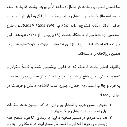
ساختمان اصلی وزارتخانه در شمال «ساحه الأُمَوییّن»، پشت کتابخانه اسد،
در منطقه «ا
لر
وض
ه»،
در انت‌‌های خیابان «عَدنان المالکی» قرار دارد. در حال
حاضر، دکتر «لُبان
ه مْشَوِح» (زاده 1955م.) (
Lubanah Mshaweh
)، فارغ
التحصیل زبانشناسی از دانشگاه هشت (8) پاریس، از 2020، عهده­دار این
وزارت خانه ‌‌‌‌است. ایشان پیش از این نیز سابقه وزارت در دولت‌‌های قبلی در
همین وزراتخانه را داشته­‌‌‌‌‌اند.
وظایف اصلی وزارت فرهنگ که در قانون پیش­بینی شده و کاملاً سکولار و
ناسیونالیستی؛ ولی واقع­‌‌‌‌‌‌گرایانه وکاربردی ‌‌‌‌است و در بعضی موارد، منحصر
به فرد و جالب ‌‌‌‌است، به اجمال، چنین ‌‌‌‌است:#اشاعه دانش و فرهنگ در
میان توده­‌‌ها؛
معرفی تمدن عرب و انتشار پیام آن؛ در کنار بسیج همه امکانات
برای تعامل با تمدن­‌‌های بزرگ ‌‌‌جهانی؛
هدایت مردم در مسیر صحیح ملی؛ با ارتقای آگاهی، سطح هم­
زیستی، روحیه اخلاقی و احساس مسئولیت در همکاری، ایثار و