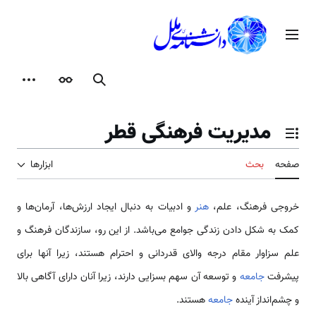
رش
ه
منوی اصلی
حتوا
جستجو
ظاهر
ابزارها
مدیریت فرهنگی قطر
تغییر وضعیت فهرست محتویات
صفحه
بحث
ابزارها
خروجی فرهنگ، علم،
هنر
و ادبیات به دنبال ایجاد ارزش‌ها، آرمان‌ها و
کمک به شکل دادن زندگی جوامع می‌باشد. از این رو، سازندگان فرهنگ و
علم سزاوار مقام درجه والای قدردانی و احترام هستند، زیرا آنها برای
پیشرفت
جامعه
و توسعه آن سهم بسزایی دارند، زیرا آنان دارای آگاهی بالا
و چشم‌انداز آینده
جامعه
هستند.