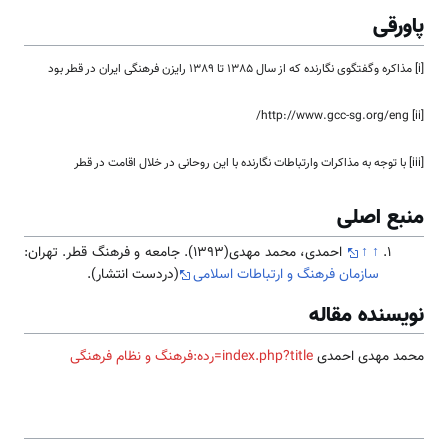
پاورقی
[i] مذاکره وگفتگوی نگارنده که از سال 1385 تا 1389 رایزن فرهنگی ایران در قطر بود
[ii] http://www.gcc-sg.org/eng/
[iii] با توجه به مذاکرات وارتباطات نگارنده با این روحانی در خلال اقامت در قطر
منبع اصلی
↑
↑
احمدی، محمد مهدی(1393). جامعه و فرهنگ قطر. تهران:
سازمان فرهنگ و ارتباطات اسلامی
(دردست انتشار).
نویسنده مقاله
محمد مهدی احمدی
index.php?title=رده:فرهنگ و نظام فرهنگی