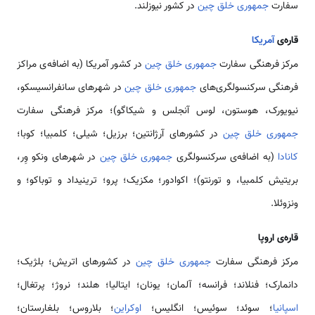
سفارت
جمهوری خلق چین
در کشور نیوزلند.
قاره‌ی
آمریکا
مرکز فرهنگی سفارت
جمهوری خلق چین
در کشور آمریکا (به اضافه‌ی مراکز
فرهنگی سرکنسولگری‌های
جمهوری خلق چین
در شهرهای سانفرانسیسکو،
نیویورک، هوستون، لوس آنجلس و شیکاگو)؛ مرکز فرهنگی سفارت
جمهوری خلق چین
در کشورهای آرژانتین؛ برزیل؛ شیلی؛ کلمبیا؛ کوبا؛
کانادا
(به اضافه‌ی سرکنسولگری
جمهوری خلق چین
در شهرهای ونکو وِر،
بریتیش کلمبیا، و تورنتو)؛ اکوادور؛ مکزیک؛ پرو؛ ترینیداد و توباکو؛ و
ونزوئلا.
قاره‌ی اروپا
مرکز فرهنگی سفارت
جمهوری خلق چین
در کشورهای اتریش؛ بلژیک؛
دانمارک؛ فنلاند؛ فرانسه؛ آلمان؛ یونان؛ ایتالیا؛ هلند؛ نروژ؛ پرتغال؛
اسپانیا
؛ سوئد؛ سوئیس؛ انگلیس؛
اوکراین
؛ بلاروس؛ بلغارستان؛