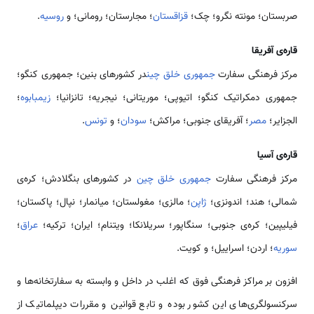
صربستان؛ مونته نگرو؛ چک؛
قزاقستان
؛ مجارستان؛ رومانی؛ و
روسیه
.
قاره‌ی آفریقا
مرکز فرهنگی سفارت
جمهوری خلق چین
در کشورهای بنین؛ جمهوری کنگو؛
جمهوری دمکراتیک کنگو؛ اتیوپی؛ موریتانی؛ نیجریه؛ تانزانیا؛
زیمبابوه
؛
الجزایر؛
مصر
؛ آفریقای جنوبی؛ مراکش؛
سودان
؛ و
تونس
.
قاره‌ی آسیا
مرکز فرهنگی سفارت
جمهوری خلق چین
در کشورهای بنگلادش؛ کره‌ی
شمالی؛ هند؛ اندونزی؛
ژاپن
؛ مالزی؛ مغولستان؛ میانمار؛ نپال؛ پاکستان؛
فیلیپین؛ کره‌ی جنوبی؛ سنگاپور؛ سریلانکا؛ ویتنام؛ ایران؛ ترکیه؛
عراق
؛
سوریه
؛ اردن؛ اسراییل؛ و کویت.
افزون بر مراکز فرهنگی فوق که اغلب در داخل و وابسته به سفارتخانه‌ها و
سرکنسولگری‌های این کشور بوده و تابع قوانین و مقررات دیپلماتیک از