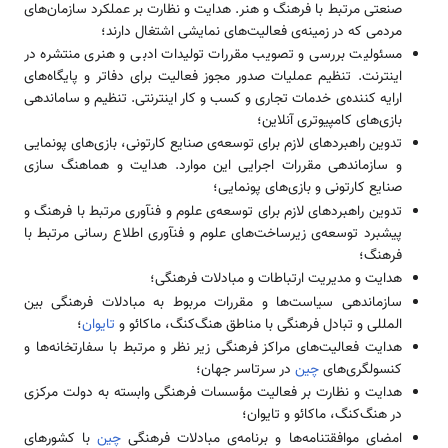
صنعتی مرتبط با فرهنگ و هنر. هدایت و نظارت بر عملکرد سازمان‌­های
مردمی که در زمینه‌­ی فعالیت‌­های نمایشی اشتغال دارند؛
مسئولیت بررسی و تصویب مقررات تولیدات ادبی و هنری منتشره در
اینترنت. تنظیم عملیات صدور مجوز فعالیت برای دفاتر و پایگاه­‌های
ارایه کننده­‌ی خدمات تجاری و کسب و کار اینترنتی. تنظیم و ساماندهی
بازی­‌های کامپیوتری آنلاین؛
تدوین راهبردهای لازم برای توسعه‌­ی صنایع کارتونی، بازی‌­های پونمایی
و سازماندهی مقررات اجرایی این موارد. هدایت و هماهنگ سازی
صنایع کارتونی و بازی‌­های پونمایی؛
تدوین راهبردهای لازم برای توسعه­‌ی علوم و فن­آوری مرتبط با فرهنگ و
پیشبرد توسعه­‌ی زیرساخت‌­های علوم و فن­آوری اطلاع رسانی مرتبط با
فرهنگ؛
هدایت و مدیریت ارتباطات و مبادلات فرهنگی؛
سازماندهی سیاست­‌ها و مقررات مربوط به مبادلات فرهنگی بین
المللی و تبادل فرهنگی با مناطق هنگ‌­کنگ، ماکائو و
تایوان
؛
هدایت فعالیت­‌های مراکز فرهنگی زیر نظر و مرتبط با سفارتخانه­‌ها و
کنسولگری‌­های
چین
در سرتاسر جهان؛
هدایت و نظارت بر فعالیت مؤسسات فرهنگی وابسته به دولت مرکزی
در هنگ­‌کنگ، ماکائو و تایوان؛
امضای موافقتنامه­‌ها و برنامه‌­ی مبادلات فرهنگی
چین
با کشورهای