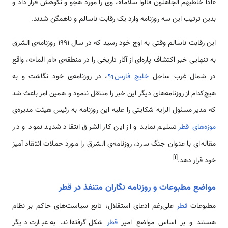
«اذا خاطبهم الجاهلون قالوا سلاما»، وی را مورد هجو و نکوهش قرار داد و
بدین ترتیب این سه روزنامه وارد یک رقابت ناسالم و ناهمگن شدند.
این رقابت ناسالم وقتی به اوج خود رسید که در سال 1991 روزنامه‌ی الشرق
به تنهایی خبر اکتشاف پاره‌ای از آثار تاریخی را در منطقه‌ی «ام الماء»، واقع
در شمال غرب ساحل
خلیج فارس
، در روزنامه‌ی خود نگاشت و به
هیچ‌کدام از روزنامه‌های دیگر این خبر را منتقل ننمود و همین امر باعث شد
که مدیر مسئول الرایه شکایتی را علیه این روزنامه به رئیس هیئت مدیره‌ی
موزه‌های قطر
تسلیم نماید و از این کار الشرق انتقاد شدید نمود و در
مقاله‌ای با عنوان جنگ سرد، روزنامه‌ی الشرق را مورد حملات انتقاد آمیز
[i]
خود قرار دهد.
مواضع مطبوعات و روزنامه نگاران متنفذ در قطر
مطبوعات
قطر
علی‌رغم ادعای استقلال، تابع سیاست‌های حاکم بر نظام
هستند و بر اساس مواضع امیر
قطر
شکل گرفته‌اند. به عبارت دیگر