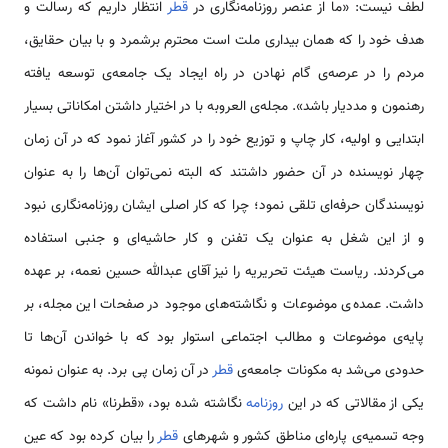
لطف نیست: «ما از عنصر روزنامه‌نگاری در
قطر
انتظار داریم که رسالت و
هدف خود را که همان بیداری ملت است محترم برشمرد و با بیان حقایق،
مردم را در عرصه‌ی گام نهادن در راه ایجاد یک جامعه‌ی توسعه یافته
رهنمون و مددیار باشد».‌ مجله‌ی العروبه با در اختیار داشتن امکاناتی بسیار
ابتدایی و اولیه، کار چاپ و توزیع خود را در کشور آغاز نمود که در آن زمان
چهار نویسنده در آن حضور داشتند که البته نمی‌توان آن‌ها را به عنوان
نویسندگان حرفه‌ای تلقی نمود؛ چرا که کار اصلی ایشان روزنامه‌نگاری نبود
و از این شغل به عنوان یک تفنن و کار حاشیه‌ای و جنبی استفاده
می‌كردند. ریاست هیئت تحریریه را نیز آقای عبدالله حسین نعمه، بر عهده
داشت. عمده‌ی موضوعات و نگاشته‌های موجود در صفحات این مجله، بر
پایه‌ی موضوعات و مطالب اجتماعی استوار بود که با خواندن آن‌ها تا
حدودی می‌شد به مکونات جامعه‌ی
قطر
در آن زمان پی برد. به عنوان نمونه
یکی از مقالاتی که در این
روزنامه
نگاشته شده بود، «قطرنا» نام داشت که
وجه تسمیه‌ی پاره‌ای مناطق کشور و شهرهای
قطر
را بیان كرده‌ بود که عین