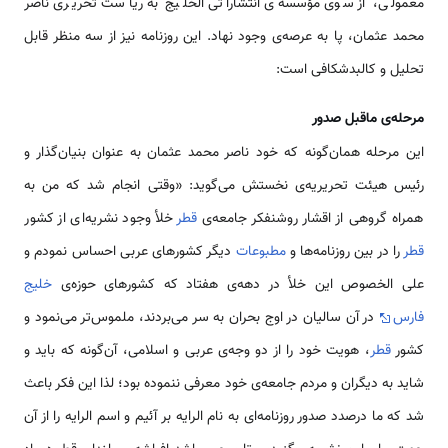
معمولی، از سوی مؤسسه‌ی انتشاراتی الخلیج به ریاست تحریری ناصر
محمد عثمان، پا به عرصه‌ی وجود نهاد. این روزنامه نیز از سه منظر قابل
تحلیل و کالبدشکافی است:
مرحله‌ی ماقبل صدور
این مرحله همان‌گونه که خود ناصر محمد عثمان به عنوان بنیان‌گذار و
رئیس هیئت تحریریه‌ی نخستش می‌گوید: «وقتی انجام شد که من به
همراه گروهی از اقشار روشنفکر جامعه‌ی
قطر
خلأ وجود نشریه‌ای از كشور
قطر
را در بین روزنامه‌ها و
مطبوعات
دیگر کشورهای عربی احساس نمودم و
علی الخصوص این خلأ در دهه‌ی هفتاد که کشورهای حوزه‌ی
خلیج
فارس
در آن سالیان در اوج بحران به سر می‌بردند، ملموس‌تر می‌نمود و
کشور
قطر
، هویت خود را از دو وجه‌ی عربی و اسلامی، آن‌گونه که باید و
شاید به دیگران و مردم جامعه‌ی خود معرفی ننموده بود؛ لذا این فکر باعث
شد که ما درصدد صدور روزنامه‌ای به نام الرایه بر آئیم و اسم الرایه را از آن