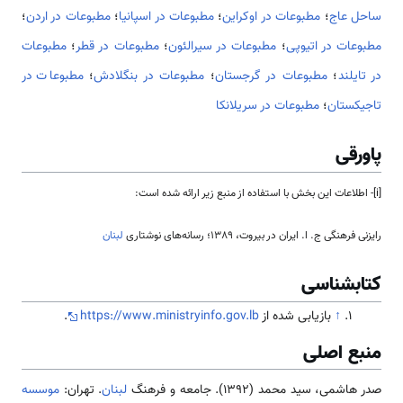
ساحل عاج
؛
مطبوعات در اوکراین
؛
مطبوعات در اسپانیا
؛
مطبوعات در اردن
؛
مطبوعات در اتیوپی
؛
مطبوعات در سیرالئون
؛
مطبوعات در قطر
؛
مطبوعات
در تایلند
؛
مطبوعات در گرجستان
؛
مطبوعات در بنگلادش
؛
مطبوعات در
تاجیکستان
؛
مطبوعات در سریلانکا
پاورقی
[i]- اطلاعات این بخش با استفاده از منبع زیر ارائه شده است:
رایزنی‌ فرهنگی ج. ا. ایران در بیروت، 1389؛ رسانه‌های نوشتاری
لبنان
کتابشناسی
↑
بازیابی شده از
https://www.ministryinfo.gov.lb
.
منبع اصلی
صدر هاشمی، سید محمد (1392). جامعه و فرهنگ
لبنان
. تهران:
موسسه