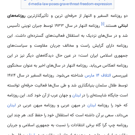
d-media-law-poses-grave-threat-freedom-expression
دو روزنامه السفیر و النهار از حرفه‌ای ترین و تأثیرگذارترین
روزنامه‌های
]
۱
[
لبنانی
هستند.
روزنامه النهار در سال 1933 توسط جبران توینی تأسیس
شد و در سال‌های نزدیک به استقلال فعالیت‌های گسترده‌ای داشت. این
روزنامه دارای گرایش راست و مخالف جریان مقاومت و سیاست‌های
جمهوری اسلامی ایران است؛ در عین حال دیدگاه‌های دیگر نیز در این
روزنامه انعکاس می‌یابد. روزنامه النهار در سال‌های اخیر به عنوان سخنگوی
غیررسمی
ائتلاف 14 مارس
شناخته می‌شود. روزنامه السفیر در سال 1974
توسط طلال سلمان بنیانگذاری شد و طی سال‌ها فعالیت حرفه‌ای توانسته
است جایگاه شایسته‌ای را در
لبنان
و جهان عرب از آن خود کند. این روزنامه
که خود را روزنامه
لبنان
در میهن عربی و روزنامه میهن عربی در
لبنان
می‌داند، سعی بر آن داشته است که استقلال خود را حفظ کند. هر چند این
روزنامه چپ گرا گاه برخی انتقادات را نسبت به جمهوری اسلامی و جریان