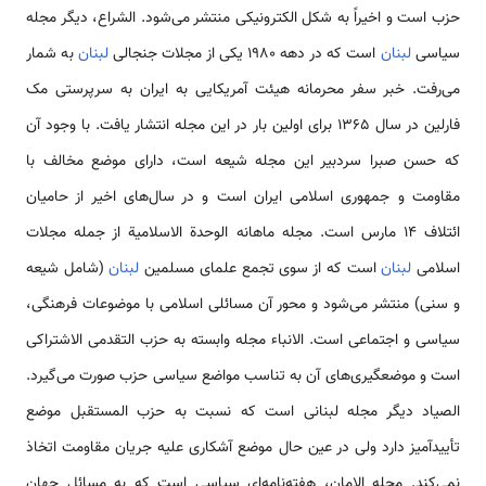
حزب است و اخیراً به شکل الکترونیکی منتشر می‌شود. الشراع، دیگر مجله
سیاسی
لبنان
است که در دهه 1980 یکی از مجلات جنجالی
لبنان
به شمار
می‌رفت. خبر سفر محرمانه هیئت آمریکایی به ایران به سرپرستی مک
فارلین در سال 1365 برای اولین بار در این مجله انتشار یافت. با وجود آن
که حسن صبرا سردبیر این مجله شیعه است، دارای موضع مخالف با
مقاومت و جمهوری اسلامی ایران است و در سال‌های اخیر از حامیان
ائتلاف 14 مارس است. مجله ماهانه الوحدة الاسلامیة از جمله مجلات
اسلامی
لبنان
است که از سوی تجمع علمای مسلمین
لبنان
(شامل شیعه
و سنی) منتشر می‌شود و محور آن مسائلی اسلامی با موضوعات فرهنگی،
سیاسی و اجتماعی است. الانباء مجله وابسته به حزب التقدمی الاشتراکی
است و موضعگیری‌های آن به تناسب مواضع سیاسی حزب صورت می‌گیرد.
الصیاد دیگر مجله لبنانی است که نسبت به حزب المستقبل موضع
تأییدآمیز دارد ولی در عین حال موضع آشکاری علیه جریان مقاومت اتخاذ
نمی‌کند. مجله الامان، هفته‌نامه‌ای سیاسی است که به مسائل جهان