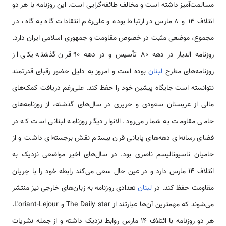
مسالمت‌آمیز داشته است و مخالف طائفه‌گرایی است. این روزنامه با هر دو
ائتلاف 14 و 8 مارس در ارتباط بوده و علی‌رغم انتقادات گاه به گاه، در
مجموع، موضعی مثبت در خصوص مقاومت و جمهوری اسلامی ایران دارد.
روزنامه الدیار در دهه 80 تأسیس و در دهه 90 قرن گذشته یکی از
روزنامه‌های مطرح
لبنان
بوده است و امروز به دلیل حضور رقبای قدرتمند
نتوانسته است جایگاه پیشین خود را حفظ کند. علی‌رغم دریافت کمک‌های
مالی از عربستان سعودی و حریری در سال‌های گذشته، از روزنامه‌های
حامی مقاومت به شمار می‌رود. الانوار دیگر روزنامه لبنانی است که در
فضای رسانه‌ای دهه‌های پایانی قرن بیستم نقش برجسته‌ای داشت و از
حامیان ناسیونالیسم ناصری بود. در سال‌های اخیر مواضعی نزدیک به
ائتلاف 14 مارس دارد و در عین حال سعی می‌کند رابطه خود را با جریان
مقاومت حفظ کند. در
لبنان
تعدادی روزنامه به زبان‌های خارجی نیز منتشر
می‌شوند که مهمترین آن‌ها عبارتند از The Daily star و L'oriant-Lejour.
هر دو روزنامه با ائتلاف 14 مارس روابط نزدیک داشته و از جمله نشریات