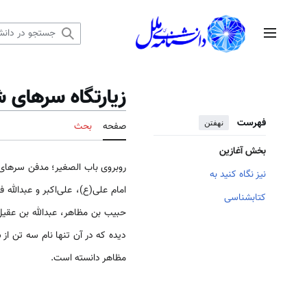
رش
ه
منوی اصلی
حتوا
زیارتگاه سرهای ش
فهرست
نهفتن
صفحه
بحث
بخش آغازین
نیز نگاه کنید به
امام علی(ع)، علی‌اکبر و عبدالل
کتابشناسی
دیده که در آن تنها نام سه تن از
مظاهر دانسته است.