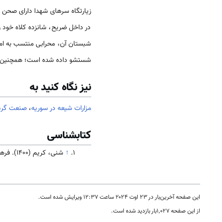
زیارتگاه سرهای شهدا دارای صحن م
در داخل ضریح، شانزده کلاه خود 
شبستان آن، محرابی منتسب به امام 
شستشو داده شده است؛ همچنین در ن
نیز نگاه کنید به
مزارات شیعه در سوریه
،
صنعت گرد
کتابشناسی
↑
شنی، کریم (۱۴۰۰). فرهنگ و تاریخ سوریه. تهران: سازمان فرهنگ و ارتباطات اسلامی( در دست انتشار)
این صفحه آخرین‌بار در ‏۲۳ اوت ۲۰۲۴ ساعت ‏۱۲:۳۷ ویرایش شده است.
از این صفحه ۱٬۰۲۷بار بازدید شده است.