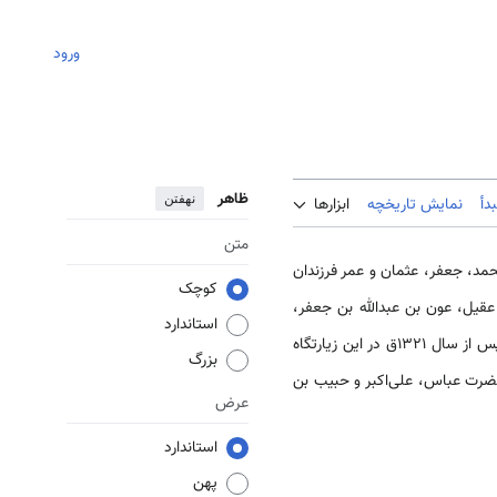
ورود
ظاهر
نهفتن
دأ
نمایش تاریخچه
ابزارها
متن
عبدالله، محمد، جعفر، عثمان و عمر فرزندان
کوچک
عقیل، عون بن عبدالله بن جعفر،
استاندارد
حبیب بن مظاهر، عبدالله بن عقیل، عبدالله بن عوف و حر بن یزید. اما سید محسن امین، با استناد به کتیبه‌ای که پس از سال ۱۳۲۱ق در این زیارتگاه
بزرگ
 حضرت عباس، علی‌اکبر و حبیب بن
عرض
استاندارد
پهن