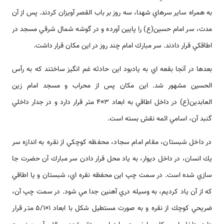
به همراه ساير سر‌‌هاي شهدا، سه روز بر باب القصر آويزان كردند. پس از آن
مدت، سر امام حسين(ع) را پايين آورده و در گوشه شمال شرقي مسجد در
اطاقكي قرار دادند. سر مبارك امام چند روز در اين مكان قرار داشت.
بعد‌‌ها در آنجا بقعه اي به يادبود اين حادثه غم انگيز ساختند كه به رأس
الحسين مشهور شد. اين مكان پس از محراب و مسجد امام زين
العابدين(ع) در داخل اطاقي به ابعاد 3×4 متر قرار دارد و در جدار داخلي
گنبد آن، اسامي ائمه نقش بسته ‌‌‌‌است.
در داخل شبستان، مقام امام سجاد، محفظه كوچكي از نقره به ‌‌‌‌‌اندازه سر
يك انسان، در داخل ديوار، به ياد محل قرار دادن سر مبارك آن حضرت جا
سازي شده ‌‌‌‌است. در سمت چپ اين محفظه نقره اي، شبستان و يا اطاقي
كه از آن ياد كرديم، به وسيله دري آهنين جدا مي شود. در سمت چپ آن،
ضريحي كوچك از نقره و به صورت مستطيل شكل با ابعاد 1×5/1 متر قرار