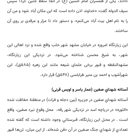
دادند، یکی از همسران امام حسین (ع) در آنجا سقط جنین کرد؛ سپس
سیف الدوله گفت: «خداوند اذن داده ‌‌‌‌است که این مکان آباد شود و من آن
را به نام اهل بیت آباد می‌کنم». و دستور داد تا مزار و مرقدی بر روی آن
ساختند.
این زیارتگاه امروزه در خیابان مشهد شهر حلب واقع شده و نزد ا‌‌هالی این
شهر، به شیخ محسن شناخته می‌شود. در نزدیکی این زیارتگاه،
مشهدالنقطه و قبور برخی علمای شیعه مانند ابن زهره (۵۸۵ق)، ابن
شهرآشوب و احمد بن منیر طرابلسی (۵۴۸ق) قرار دارد.
آستانه شهداي صفين (عمار یاسر و اویس قرنی)
آستانه شهداي صفين در جزيـره (بین دجله و فرات) در منطقـة حفاظت شده
«الثوره» در درياچه اسد در نزدیکی شهر رقه، محل وقوع نبرد صفین، واقع
اسـت . در محـل ايـن زيارتگاه، قبرستاني وجود داشته ‌‌‌‌است كه گفته شده
تعدادي از شهداي جنگ صـفين در آن دفن شده­‌‌‌‌‌اند. از اين ميان، تن‌‌ها قبور