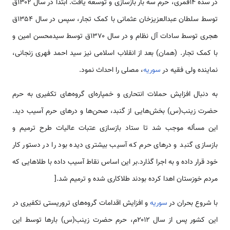
در سده ۱۴قمری، حرم سه بار بازسازی و توسعه یافت. ابتدا در سال ۱۳۰۲ق
توسط سلطان عبدالعزیزخان عثمانی با کمک تجار، سپس در سال ۱۳۵۴ق
هجری توسط سادات آل نظام و در سال ۱۳۷۰ق توسط سیدمحسن امین و
با کمک تجار. (همان) بعد از انقلاب اسلامی نیز سید احمد فهری زنجانی،
نماینده ولی فقیه در
سوریه
، مصلی را احداث نمود.
به دنبال افزایش حملات انتحاری و خمپاره‌ای گروه‌‌‌های تکفیری به حرم
حضرت زینب(س) بخش‌‌‌هایی از گنبد، صحن‌‌‌ها و در‌‌های حرم آسیب دید.
این مسأله موجب شد تا ستاد بازسازی عتبات عالیات طرح ترمیم و
بازسازی گنبد و در‌‌های حرم که آسیب بیشتری دیده بود را در دستور کار
خود قرار داده و به اجرا گذارد.بر این اساس نقاط آسیب داده با طلا‌‌هایی که
مردم خوزستان اهدا کرده بودند طلاکاری شده و ترمیم شد.[
با شروع بحران در
سوریه
و افزایش اقدامات گروه‌‌‌های تروریستی تکفیری در
این کشور پس از سال ۲۰۱۲م، حرم حضرت زینب(س) بار‌‌ها توسط این