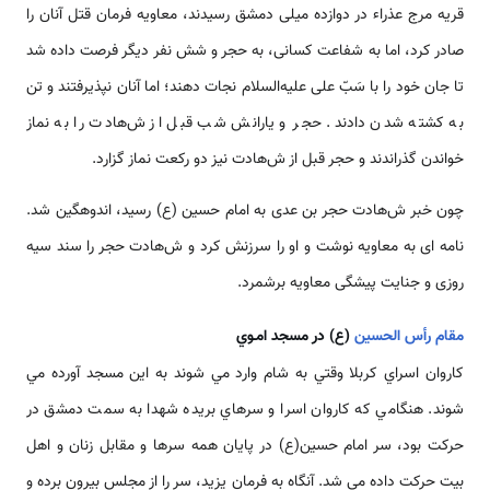
قریه مرج عذراء در دوازده میلی دمشق رسیدند، معاویه فرمان قتل آنان را
صادر کرد، اما به شفاعت کسانی، به حجر و شش نفر دیگر فرصت داده شد
تا جان خود را با سَبّ علی علیه‌السلام نجات دهند؛ اما آنان نپذیرفتند و تن
به کشته شدن دادند. حجر و یارانش شب قبل از ش‌‌هادت را به نماز
خو‌‌‌‌‌اندن گذر‌‌‌‌‌اندند و حجر قبل از ش‌‌هادت نیز دو رکعت نماز گزارد.
چون خبر ش‌‌هادت حجر بن عدی به امام حسین (ع) رسید، ‌‌‌‌‌اندوهگین شد.
نامه ای به معاویه نوشت و او را سرزنش کرد و ش‌‌هادت حجر را سند سیه
روزی و جنایت پیشگی معاویه برشمرد.
مقام رأس الحسين
(ع) در مسجد امـوي
كاروان اسراي كربلا وقتي به شام وارد مي شوند به اين مسجد آورده مي
شوند. هنگامي كه كاروان اسرا و سر‌‌هاي بريده شهدا به سمت دمشق در
حركت بود، سر امام حسين(ع) در پايان همه سر‌‌ها و مقابل زنان و اهل
بيت حركت داده مي شد. آنگاه به فرمان يزيد، سر را از مجلس بيرون برده و