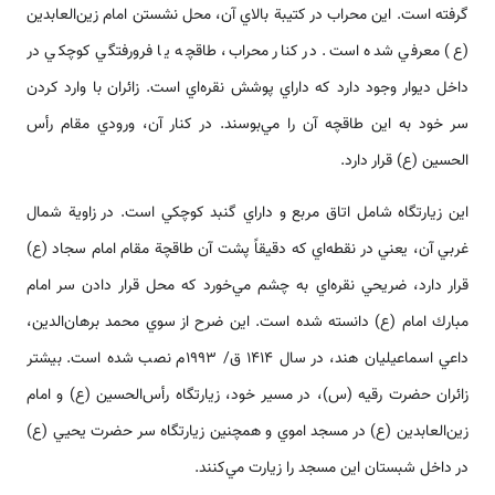
گرفته ‌‌‌‌است. اين محراب در كتيبة بالاي آن، محل نشستن امام زين‌العابدين
(ع) معرفي شده ‌‌‌‌است. در كنار محراب، طاقچه يا فرورفتگي كوچكي در
داخل ديوار وجود دارد كه داراي پوشش نقره‌اي ‌‌‌‌است. زائران با وارد كردن
سر خود به اين طاقچه آن را مي‌بوسند. در كنار آن، ورودي مقام رأس
الحسين (ع) قرار دارد.
اين زيارتگاه شامل اتاق مربع و داراي گنبد كوچكي ‌‌‌‌است. در زاوية شمال
غربي آن، يعني در نقطه‌اي كه دقيقاً پشت آن طاقچة مقام امام سجاد (ع)
قرار دارد، ضريحي نقره‌اي به چشم مي‌خورد كه محل قرار دادن سر امام
مبارك امام (ع) دانسته شده ‌‌‌‌است. اين ضرح از سوي محمد بر‌‌هان‌الدين،
داعي اسماعيليان هند، در سال 1414 ق/ 1993م نصب شده ‌‌‌‌است. بيشتر
زائران حضرت رقيه (س)، در مسير خود، زيارتگاه رأس‌الحسين (ع) و امام
زين‌العابدين (ع) در مسجد اموي و همچنين زيارتگاه سر حضرت يحيي (ع)
در داخل شبستان اين مسجد را زيارت مي‌كنند.