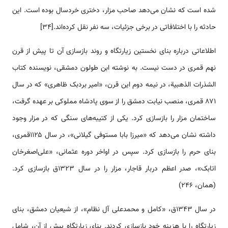
شده ‌‌‌‌است که نشان می‌دهد صاحب مزار، دختری خردسال بوده ‌‌‌‌است. این
حادثه را با اختلافاتی در برخی جزئیات، سه نفر نقل کرده‌‌‌‌‌‌اند.[34]
اطلاعاتی درباره بنای نخستین زیارتگاه و روند بازسازی آن تا پیش از قرن
نهم قمری در دست نیست. به نوشته ابن طولون دمشقی، نویسنده کتاب
الشذرات الذهبیة، در نیمه دوم این قرن، «امیر بردبک ظاهری» که در سال
۸۷۱ قمری، منصب نیابت دمشق را از سوی پادشاه مملوکی بر عهده گرفت،
ساختمان مزار را بازسازی کرد. یکی از کتیبه‌‌‌های سنگی که در مزار وجود
داشته نشان می‌دهد که «میرزا بابا مستوفی گیلانی»، در سال ۱۱۲۵قمری،
بنای حرم را بازسازی کرد. سپس در اواخر دوره عثمانی، «علی‌اصغرخان
اتابک»، صدر اعظم دربار قاجار، مزار را در سال ۱۳۲۳ق بازسازی کرد.
(همان، 246)
در سال ۱۳۴۳ق، «کامل و محمدعلی آل نظام»، از شیعیان دمشق، بنای
زیارتگاه را با هزینه خود بازسازی کردند. بنای زیارتگاه پیش از آن، شامل