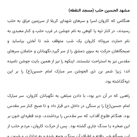
مـشهد الحـسين حلب (مسجد النقطه)
هنگامی که کاروان اسرا و سر‌‌های شهدای کربلا از سرزمین عراق به حلب
رسیدند، در کنار تپه یا کوهی به نام جوشن در غرب حلب و کنار معبدی به
نام «مارت مروثا» کاروان یک شب متوقف شد تا لَختی بیاساید و
صبحگا‌‌هان حرکت به سوی دمشق را از سر گیرد.نگهبانان و حاملان سر‌‌های
مقدس نیز به ‌‌‌‌استراحت نشستند. اینکوه را نیز از همین بایت جوشن نامیده
‌‌‌‌‌اند؛ زیرا شمر بن ذی الجوشن سر مبارک امام حسین(ع) را بر این
تپه‌گذاشته بود.
راهبی که در آن دیر بود، با دادن مبلغی به نگهبانان کاروان، سر مبارک
امام حسین(ع) را بر سنگی در داخل دیر قرار داد و تا صبح کنار سر مقدس
بود. هنگام طلوع آفتاب که سر مقدس را برداشتند، چند قطره‌ای خون بر
این صخره یا سنگ جاری گشته بود. پس از حرکت کاروان، مردم حلب از
این مسأله خبر یافته و اطراف آن سنگ، جمع شده و به عزاداری و شیون و