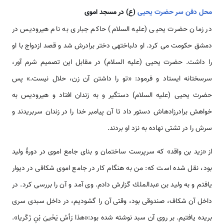
محل دفن سر حضرت یحیی
(ع) در مسجد اموی
در زمان حضرت یحیی (علیه السلام) حاکم جباری به نام هیرودیس در
دمشق حکومت می کرد. او دلباخته­ی دختر برادرش شد و قصد ازدواج با او
را داشت. حضرت یحیی (علیه السلام) در مقابل این تصمیم شرم آور،
سرسختانه ایستاد و فرمود: «تو را داشتن آن زن، حلال نیست.» پس
حضرت یحیی (علیه السلام) دستگیر و به زندان افتاد و هیرودیس به
خواهش برادرزاده­اش دستور داد تا آن پیامبر خدا را در زندان سربریدند و
سرش را در تشتی ‌‌‌‌‌‌نهاده به نزد او بردند.
از «زيد بن واقد» كه سرپرست ساختمان و بناى جامع اموى در دورۀ وليد
بود، نقل شده ‌‌‌‌است كه: من به هنگام كار در جامع اموى شكافى در ديوار
يافتم و به وليد بن عبدالملك گزارش دادم. وى آمد و آن را بررسى كرد. در
داخل آن شكاف، صندوقى بود، وقتى آن را گشوديم، در داخل سبدى سرى
بريده يافتيم. بر روى آن سبد نوشته شده بود:«هذا رَأسُ يَحْيىَ بْنِ زَكَريا».