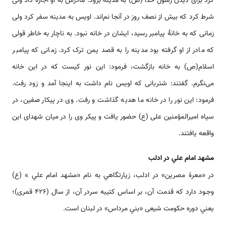
کرد برای دیدن رسول خدا (ص) به مدینه برود. مادرش به او اجازه داد ولی
شرط کرد که بیش از نصف روز در آنجا نم‌‌‌‌‌اند. اویس به مدینه سفر کرد ولی
زمانی که به خانۀ پیامبر رسید، ایشان در خانه نبود. به ناچار به خاطر قولی
که مادر از او گرفته بود مدینه را به قصد یمن ترک کرد. زمانی که پیامبر
اسلام(ص) به خانه بازگشت، فرمود: این نور کیست که در این خانه
می‏‌نگرم. گفتند: شتربانی که اویس نام داشت به اینجا آمد و زود رفت.
فرمود: این نور را در خانه ما هدیه گذاشت و رفت. وی در پیکار صفین، در
سپاه امیرالمؤمنین علی (ع) حضور یافت و پیکر وی را در میان شهدای این
واقعه یافتند.
مشهد امام علي در ادلب
در «معرة مصرين» در ادلب، زيارتگاهي به نام «مشهد امام علي » (ع)
وجـود دارد كه قدمت آن، بر اساس كتيبه سردر آن، از سال (426 قمری)؛
يعني دوره حکومت شیعی «بني مرداس» در لبنان ‌‌‌‌است.