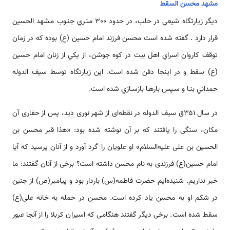
مشهد محسن السقط
ديگر زيارتگاه شيعي در حلب، در حدود 300 متـري جنـوب مـشهد الحسين
قرار دارد . گفته شده ‌‌‌‌است محسن فرزند امام حسين (ع) بوده كه در زمان
توقف كاروان اسراي اهل بيت در كوه جوشن، از يكي از زنان امام حسين
(ع) سقط و در اينجا دفن شده ‌‌‌‌است. اين زيارتگاه توسط سيف الدوله
حمداني بنـا و سـپس بارهـا بازسـازي شده ‌‌‌‌است.
در سال ۳۵۱ق سیف الدوله در نقطه‌ای از شهر نوری دید، پس از حفاری آن
مکان، سنگی را یافتند که بر آن نوشته شده بود: «هذا قبر محسن بن
الحسین بن علی علیه‌السلام» او علویان را گرد آورد و از آنان پرسید که آیا
امام حسین(ع) فرزندی به نام محسن داشته ‌‌‌‌است؟ برخی از آنان گفتند: ما
خبر نداریم. شنیده‌ایم حضرت فاطمه(س) باردار بود و پیامبر(ص) از جنین
در شکم او به محسن یاد کرده ‌‌‌‌است. محسن در حمله به خانه علی(ع)
سقط شده ‌‌‌‌است. برخی دیگر گفتند هنگامی که اسیران کربلا را از آنجا عبور