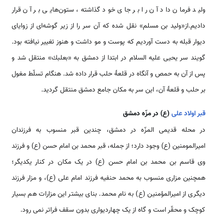
وليد فرمان داد آن را بر جاى خود گذاشته، ستون‌‌‌هايى بر آن قرار
داديم.از«وليد بن مسلم» نقل شده كه آن سر را از زير گوشه‌اى از زواياى
ديوار قبله به دست آورديم كه پوست و مو داشت و هنوز تغيير نيافته بود.
گويند سر يحيى عليه السلام در ابتدا از دمشق به «بعلبك» منتقل شد و
پس از آن به حمص و آنگاه در قلعۀ حلب قرار داده شد. هنگام تسلّط مغول
بر حلب و قلعۀ آن، اين سر به مكان جامع‌ دمشق منتقل گردید.
قبر اولاد علی
(ع) در مزّه دمشق
در محله قدیمی المزّه در دمشق، چندین قبر منسوب به فرزندان
امیرالمومنین (ع) وجود دارد؛ از جمله، قبر محمد بن امام حسن (ع) و فرزند
وی قاسم بن محمد بن امام حسن (ع) در یک مکان در کنار یکدیگر؛
همچنین مزاری منسوب به محمد حنفیه فرزند امام علی (ع)، و مزار فرزند
دیگری از امیرالمؤمنین (ع) به نام محمد. بنای بیشتر این مزارات هم بسیار
کوچک و محقّر ‌‌‌‌است و گاه از یک چهاردیواری بدون سقف فراتر نمی رود.