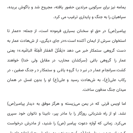
يمامه نيز براى سركوبى مرتدين حضور يافته، مجروح شد و باگوش بريده،
سپاهيان را به جنگ و پايدارى ترغيب مى كرد.
پيامبر(ص) در حق او سخنان بسيارى فرموده ‌‌‌‌است، از جمله: «عمار تا
‌‌‌‌استخوان سرش از ايمان آكنده ‌‌‌‌است،»در جاى ديگرى، از ش‌‌هادت عمار به
دست گروهى ستمكار خبر مى دهد «يَقْتُلُ العَمّار الْفِئَةَ الباغَيه.»؛ یعنی
عمار را گروهی باغی (سرکشان محارب در مقابل ولی خدا) خواهند
کشت.سرانجام عمار در نبرد با گروه ياغى و ستمكار در جنگ صفين، در
ركاب على(ع)، به ش‌‌هادت رسيد و على(ع) او را بدون غسل در همان
ميدان جنگ مدفون ساخت.
اما اویس قرنی که در یمن می‌زیسته و هرگز موفق به دیدار پیامبر(ص)
نشد. او از راه شتربانی روزگار را با مادر پیر، نابینا و ناتوان خود سپری
می‏‌کرد. زمانی که آوازه دعوت پیامبر (ص) را شنید، از مادرش درخو‌‌‌‌است