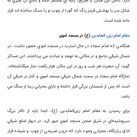
دارد. داخل اين مكان يا ضريح، پايه اي مستقر شده و بالاي آن چيزي به
شكل سر با پوشش قرمز رنگ كه گويا از چوب و يا سنگ ساخته ‌‌‌‌‌اند قرار
داده شده ‌‌‌‌است.
مقام امام زين العابدين
(ع) در مسجد اموی
هنگامي كه امام سجاد در حال اسارت در مسجد اموي حضور داشت، در
شمال شرقي جامع و در مكاني به تهجد و عبادت مي پرداختند. ابن عساكر
گويد: آن حضرت هر شب و روز در اين مكان هزار ركعت نماز مي­گذاشته­‌‌‌‌‌اند.
نمازگاه امام سجاد در سمت شمال شرقي مسجد اموي و كنار در شرقي آن
‌‌‌‌است كه پس از شبستان بزرگي قرار داشته و داراي محرابي زيبا از سنگ مي
باشد.
براي رسيدن به مقام امام زين‌العابدين (ع)، ابتدا بايد از تالار بزرگ
سرپوشيده‌اي در شرق صحن مسجد اموي عبور كرد. در ديوار ضلع شرقي
اتاق زيارتگاه، محرابي وجود دارد كه درون ضريحي از چوب و شيشه قرار