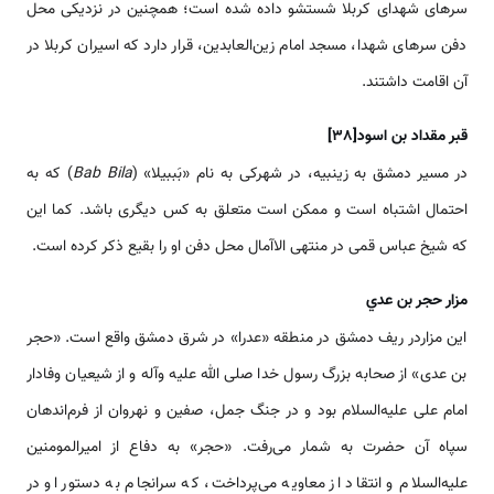
سر‌‌های شهدای کربلا شستشو داده شده ‌‌‌‌است؛ همچنین در نزدیکی محل
دفن سر‌‌های شهدا، مسجد امام زین‌العابدین، قرار دارد که اسیران کربلا در
آن اقامت داشتند.
قبر مقداد بن اسود
[38]
در مسیر دمشق به زینبیه، در شهرکی به نام «بَب­بیلا» (
Bab Bila
) که به
احتمال اشتباه ‌‌‌‌است و ممکن ‌‌‌‌است متعلق به کس دیگری باشد. کما این
که شیخ عباس قمی در منتهی الاآمال محل دفن او را بقیع ذکر کرده ‌‌‌‌است.
مزار حجر بن عدي
این مزاردر ریف دمشق در منطقه «عدرا» در شرق دمشق واقع ‌‌‌‌است. «حجر
بن عدی» از صحابه بزرگ رسول خدا صلی الله علیه وآله و از شیعیان وفادار
امام علی علیه‌السلام بود و در جنگ جمل، صفین و نهروان از فرم‌‌‌‌‌اند‌‌هان
سپاه آن حضرت به شمار می‌رفت. «حجر» به دفاع از امیرالمومنین
علیه‌السلام و انتقاد از معاویه می‌پرداخت، که سرانجام به دستور او در