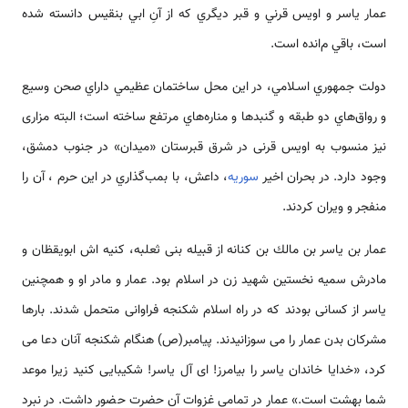
عمار ياسر و اويس قرني و قبر ديگري كه از آنِ ابي بنقيس دانسته شده
‌‌‌‌است، باقي م‌‌‌‌‌انده ‌‌‌‌است.
دولت جمهوري اسـلامي، در اين محل ساختمان عظيمي داراي صحن وسيع
و رواق‌‌هاي دو طبقه و گنبد‌‌ها و مناره­‌‌هاي مرتفع ساخته ‌‌‌‌است؛ البته مزاری
نیز منسوب به اویس قرنی در شرق قبرستان «میدان» در جنوب دمشق،
وجود دارد. در بحران اخیر
سوریه
، داعش، با بمب‌گذاري در این حرم ، آن را
منفجر و ويران كردند.
عمار بن ياسر بن مالك بن كنانه از قبيله بنى ثعلبه، كنيه اش ابويقظان و
مادرش سميه نخستين شهيد زن در اسلام بود. عمار و مادر او و همچنين
ياسر از كسانى بودند كه در راه اسلام شكنجه فراوانى متحمل شدند. بار‌‌ها
مشركان بدن عمار را مى سوزانيدند. پيامبر(ص) هنگام شكنجه آنان دعا مى
كرد، «خدايا خاندان ياسر را بيامرز! اى آل ياسر! شكيبايى كنيد زيرا موعد
شما بهشت ‌‌‌‌است.» عمار در تمامى غزوات آن حضرت حضور داشت. در نبرد