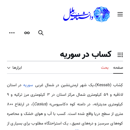
رش
ه
منوی اصلی
حتوا
جستجو
ظاهر
ابزارها
كساب در سوریه
تغییر وضعیت فهرست محتویات
صفحه
بحث
ابزارها
كِسّاب (Kessab)،یک شهر ارمنی‌نشین در شمال غربی
سوریه
در استان
لاذقیه و 59 کیلومتری شمال مرکز استان در 3 کیلومتری مرز ترکیه و 9
کیلومتری مدیترانه، در دامنه کوه «کاسیوس» (
Casius
)، در ارتفاع 800
متری از سطح دریا واقع شده است. کسب با آب و هوای خشک و محاصره
کوه‌های سرسبز و دره‌های عمیق، یک استراحتگاه مطلوب برای بسیاری از