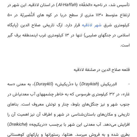
تأسیس شد، در ناحیه «الحَفّة» (
Al-Haffah
) در استان لاذقیه. این شهر در
ارتفاع متوسط ​​1130 متری از سطح دریا در کوه های اَلنُّصَیریّة در 50
کیلومتری شرق
شهر لاذقیه
قرار دارد. ارگ تاریخی صلاح الدین (پایگاه
اسلامی در جنگهای صلیبی) تنها در 13 کیلومتری غرب اینمنطقه برف گیر
است.
قلعه صلاح الدین در صلنفة لاذقیه
- الدِريكيش (
Draykish
) یا «دُریکیش» (
Duraykīš
)، به معنی «سه
غار»، در 32 کیلومتری طرسوس که به خاطر چشمه­های آب معدنی­اش در
جنوب شهر و نیز جنگل‌های بلوط، چنار و توتش معروف است. بناهای
تاریخی و مکان‌های باستان‌شناسی در شهر و اطراف آن نیز اهمیت آن را
افزایش می‌دهد. آب معدنی این شهر با برچسب «دریکیچه» (
Dreikiche
)
بطری شده و به فروش می­رسد. هتل­ها، رستوران­ها و پارک­های کوهستانی