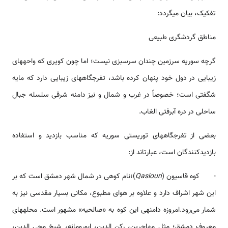
تفکیک، بیان می­گردد:
مناطق گردشگری طبیعی
گرچه سوریه سرزمین چندان سرسبزی نیست؛ اما چون کویری که واحه­های
زیبایی در دول خود پنهان کرده باشد، تفرج­گاه­های زیبایی دارد که مایه
شگفتی است؛ خصوصاً در غرب و شمال و نیز دامنه شرقی سلسله جبال
ساحلی در دره آبرفتی الغاب.
بعضی از تفرج­گاه­های توریستی سوریه که مناسب بازدید و استفاده
بازدیدکنندگان است، عبارت­اند از:
- کوه قاسیون (
Qasioun
)؛نام کوهی در شمال شهر دمشق است که بر
این شهر اشراف دارد و علاوه بر هوای مطبوع، مکانی بسیار مقدسی نیز به
شمار می‌رود.امروزه دامنه­ی این کوه به «صالحیه» مشهور است. محله­های
معروف دمشق؛ مثل مهاجرین، رکن الدین، ابورومانه، شیخ محی الدین،