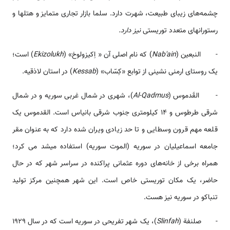
چشمه‌های زیبای طبیعت، شهرت دارد. سلما بازار تجاری متمایز و هتل­ها و
رستوران­های متعدد توریستی
نیز دارد.
- النبعين (
Nab'ain
) که نام اصلی آن « اِکیزولوخ» (
Ekizolukh
) است؛
یک روستای ارمنی نشینی از توابع «کِسّاب» (
Kessab
) در استان لاذقیه.
- القَدموس (
Al-Qadmus
)، شهری در شمال غربی سوریه و در شمال
شرقی طرطوس و 14 کیلومتری جنوب شرقی بانیاس است. القدموس یک
قلعه مهم قرون وسطایی و تا حد زیادی ویران شده دارد که به عنوان مقر
جامعه اسماعیلیان در سوریه (الموت سوریه) استفاده می­شد می کرد؛
همراه برخی از خانه‌های دوره عثمانی پراکنده در سراسر شهر که در حال
حاضر، یک مکان توریستی خاص است. این شهر همچنین مرکز تولید
تنباکو در سوریه نیز هست.
- صلنفة (
Slinfah
)، یک شهر تفریحی در سوریه است که در سال 1929