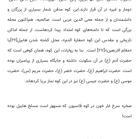
دومار و غیره در آن قرار دارند.این کوه مدفن شمار بسیاری از بزرگان و
دانشمندان و از جمله محی الدین عربی است. صالحیه، هم‌اکنون محله
بزرگی است که تا دامنه‌های کوه امتداد پیدا کرده­است. از جمله اماکن
تاریخی و مقدس این کوه «مغارة الدم»، محل کشته شدن هابیل[26]یا
«مقام الاربعین»[27] است. بنا به روایات، این کوه، همان کوهی است که
حضرت آدم (ع) در آن سکونت داشته و جایگاه بسیاری از پیامبران بوده
است. حضرت ابراهیم (ع)، حضرت خضر (ع)، حضرت مریم (س)، حضرت
موسی (ع) و حضرت عیسی (ع) نیز در این کوه نماز برپا کرده­اند.
صخره سرخ غار خون در کوه قاسیون که مسهور است مسلخ هابیل بوده
است!