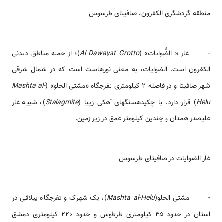
منطقه گردشگری الکفرون، صافیتای طرسوس
- غار « الضُّوايات» (
Al Dawayat Grotto
)؛ از جمله مناطق دیدنی
الکفرون است. الضوایات، به معنی نورهاست است که در شمال شرقی
شهر صافیتا و در فاصله 2 کیلومتری تفرجگاه «مشتى الحلو» (
Mashta al-
Helu
) قرار دارد، با چکیده­سنگ­های آهکی زیبا (
Stalagmite
)، شبیه غار
علیصدر همدان و چندین کیلومتر عمق در زیر زمین.
غار الضوایات در صافیتای طرسوس
- مشتى الحلو(
Mashta al-Helu
)، یک شهرک و تفرجگاه ییلاقی در
استان در حدود 45 کیلومتری طرطوس و حدود 220 کیلومتری دمشق