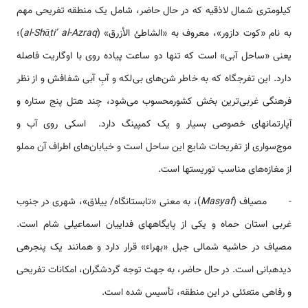
کیلومتری شمال لاذقیه که در حال حاضر، شامل یک منطقه تفریحی مهم
به نام «کوت دازور»، معروف به «الشاطئ الأزرق» (
al-Shāṭiʼ al-Azraq
)؛
یعنی «ساحل آبی» است که تنها دو ساعت پیاده روی با اوگاریت فاصله
دارد. این تفرجگاه که به خاطر شن‌های بی‌لکه و آبِ آبی شفافش و از نظر
فرهنگی غربی‌ترین بخش‌ کشورمحسوب می‌شود، چند هتل پنج ستاره و
آپارتمان­های خصوصی بسیار و یک کمپینگ دارد. اسکی روی آب و
موج‌سواری از تفریحات شایع این ساحل است و خیابان‌های اطراف آن مملو
از مغازه‌های مناسب توریست­ها است.
- مصياف (
Masyaf
)، به معنی «تابستان­گاه/ ییلاق»، شهری در جنوب
غربی استان حماه و یکی از پایگاه­های فداییان اسماعیلی شام است.
مصیاف در حاشیه شمالى جبل «بهراء» قرار دارد و همانند یک پنجره­ى
دیده­بانی است. در حال حاضر، به جهت توجه گردشگران، امکانات تفریحی
و رفاهی متعئئی در این منطقه، تأسیس شده است.