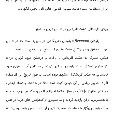
فراوانی؛ مانند اراک، الکبری و جرجانیه وجود دارد و میوه‌ها و درختان میوه
در آن متفاوت است؛ مانند سیب، گلابی، هلو، آلو، انجیر، انگور و…
ییلاق تابستانی دشت الزبدانی در شمال غربی دمشق
- بلودان (
Bloudan
)؛ بلودان تفرجگاهی در سوریه است که در شمال
غربی دمشق و در ارتفاع 1550 متری از سطح دریا واقع شده است. در
فلاتی مشرف به دشت الزبدانی با باغات و درختان میوه فراوان در50
کیلومتری دمشق است. بلودان از قرن نوزدهم به دلیل آب و هوای سرد
تابستانی به جذب گردشگران مشهور بوده است. در طول تاریخِ این اقامتگاه
افراد مشهور زیادی از آن دیدن کرده اند؛ مثلاً در 1885، پادشاه ایتالیا،
«ویکتور امانوئل»[28]و در سال 1898 امپراتور آلمان، «گیلوم دوم»، همراه
با همسرش، از آن بازدید کردند و ... بسیاری از کنفرانس های عرب در هتل
بزرگ بلودان برگزار شده­است. معروف ترین آن «کنفرانس بلودان» بود که