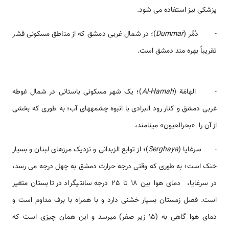
پزشکی نیز استفاده می شود.
- دُمَّر (
Dummar
)؛ در شمال غربی دمشق که از مناطق مسکونی قشر
تقریباً بهره مند دمشق است.
- الهامَة (
Al-Hamah
)؛ یک شهر مسکونی باستانی در شمال غوطه
غربی دمشق و کنار رود البرادی با انبوه چشمه­های آب؛ به طوری که بخشی
از آن را «بحرالعیون» می­نامند،
- سرغايا (
Serghaya
)؛ از توابع الزبدانی و نزدیک مرزهای لبنان و بسیار
خنک است؛ به طوری که وقتی درجه حرارت دمشق به چهل درجه می رسد،
در سرغایا، دمای هوا بین 18 تا 25 درجه سانتیگراد در تابستان متغیر
است. فصل زمستان بسیار خشنی دارد و با همراه با برف مداوم است و
دمای هوا گاهی به (15 زیر صفر) می­رسد و این همان چیزی است که