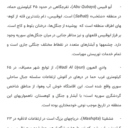
- أبو قبيس (
Abu Qubays
)، تفرجگاهی در حدود 45 کیلومتری حماه،
در منطقه «سَلحَب» (
Salhab
) است. ابوقبیس، نام بلندترین قله از کوه­
های اطراف منطقه است که پوشیده از جنگل‌ها، درختان بلوط و کاج است.
بر فراز ابوقبیس قلعه­ای و نیز مناظر جذابی در میان جنگل‌های سوریه وجود
دارد. چشمه­ها و آبشارهای متعدد در نقطاط مختلف جنگلی جاری است و
تمام خدمات توریستی مهیاست.
- وادي العيون (
Wadi Al Uyun
)، از توابع شهر مصیاف، در 65
کیلومتری غرب حما در دره­ای در آغوش ارتفاعات سلسله جبال ساحلی
سوری واقع شده است. این اقامتگاه خوش آب وهوا، از مناطق شاخص
گردشگری سوریه است؛ با آبشار و جنگل و کوهستان. ناهمواری­های این
منطقه در تاریخ موجب نوعی خودمختاری بوده است.
- مَشقيتا (
Mashqita
)، دریاچه­ای بزرگ است در ارتفاعات لاذقیه در 23