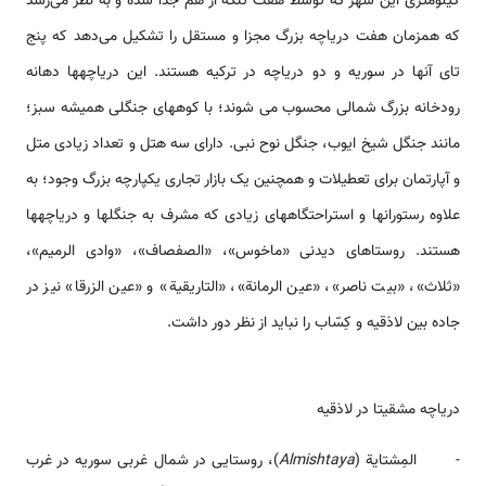
کیلومتری این شهر که توسط هفت تنگه از هم جدا شده و به نظر می‌رسد
که همزمان هفت دریاچه بزرگ مجزا و مستقل را تشکیل می‌دهد که پنج
تای آنها در سوریه و دو دریاچه در ترکیه هستند. این دریاچه­ها دهانه
رودخانه بزرگ شمالی محسوب می شوند؛ با کوه­های جنگلی همیشه سبز؛
مانند جنگل شیخ ایوب، جنگل نوح نبی. دارای سه هتل و تعداد زیادی متل
و آپارتمان برای تعطیلات و همچنین یک بازار تجاری یکپارچه بزرگ وجود؛ به
علاوه رستوران­ها و استراحتگاه­های زیادی که مشرف به جنگل­ها و دریاچه­ها
هستند. روستاهای دیدنی «ماخوس»، «الصفصاف»، «وادی الرمیم»،
«ثلاث»، «بیت ناصر»، «عین الرمانة»، «التاریقیة» و «عین الزرقا» نیز در
جاده بین لاذقیه و کِسّاب را نباید از نظر دور داشت.
دریاچه مشقیتا در لاذقیه
- المِشتاية (
Almishtaya
)، روستایی در شمال غربی سوریه در غرب