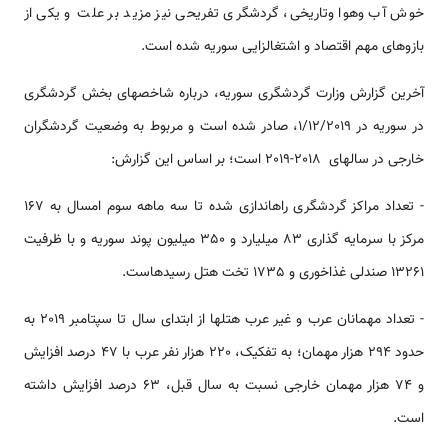
خوش آب وهوا وتاریخی، گردشگری تفریحی نیز مزید بر علت و یکی از
بازوهای مهم اقتصاد و اشتغال­زایی سوریه شده است.
آخرین گزارش وزارت گردشگری سوریه، درباره شاخص­های بخش گردشگری
در سوریه در 1/12/2019، صادر شده است و مربوط به وضعیت گردشگران
خارجی در سالهای 2018-2019 است؛ بر اساس این گزارش:
- تعداد مراکز گردشگری راه­اندازی شده تا سه ماهه سوم امسال به 167
مرکز با سرمایه گذاری 83 میلیارد و 350 میلیون پوند سوریه و با ظرفیت
13261 صندلی غذاخوری و 1735 تخت هتل رسیده­است.
- تعداد مهمانان عرب و غیر عرب هتل­ها از ابتدای سال تا سپتامبر 2019 به
حدود 294 هزار مهمان؛ به تفکیک، 220 هزار نفر عرب با 47 درصد افزایش
و 74 هزار مهمان خارجی نسبت به سال قبل، 63 درصد افزایش داشته
است.