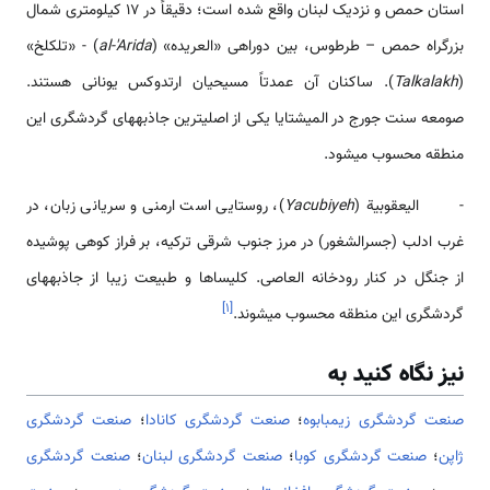
استان حمص و نزدیک لبنان واقع شده است؛ دقیقاً در 17 کیلومتری شمال
بزرگراه حمص – طرطوس، بین دوراهی «العریده» (
al-'Arida
) - «تلکلخ»
(
Talkalakh
). ساکنان آن عمدتاً مسیحیان ارتدوکس یونانی هستند.
صومعه سنت جورج در المیشتایا یکی از اصلی­ترین جاذبه­های گردشگری این
منطقه محسوب می­شود.
- اليعقوبية (
Yacubiyeh
)، روستایی است ارمنی و سریانی زبان، در
غرب ادلب (جسرالشغور) در مرز جنوب شرقی ترکیه، بر فراز کوهی پوشیده
از جنگل در کنار رودخانه العاصی. کلیساها و طبیعت زیبا از جاذبه­های
]
۱
[
گردشگری این منطقه محسوب می­شوند.
نیز نگاه کنید به
صنعت گردشگری زیمبابوه
؛
صنعت گردشگری کانادا
؛
صنعت گردشگری
ژاپن
؛
صنعت گردشگری کوبا
؛
صنعت گردشگری لبنان
؛
صنعت گردشگری