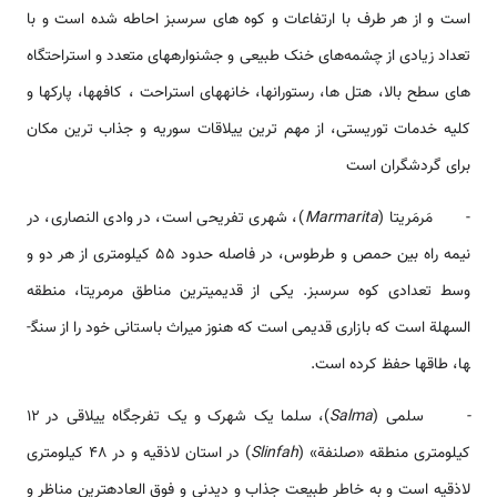
است و از هر طرف با ارتفاعات و کوه های سرسبز احاطه شده است و با
تعداد زیادی از چشمه‌های خنک طبیعی و جشنواره­های متعدد و استراحتگاه
های سطح بالا، هتل ها، رستوران­ها، خانه­های استراحت ، کافه­ها، پارک­ها و
کلیه خدمات توریستی، از مهم ترین ییلاقات سوریه و جذاب ترین مکان
برای گردشگران است
- مَرمَريتا (
Marmarita
)، شهری تفریحی است، در وادی النصاری، در
نیمه راه بین حمص و طرطوس، در فاصله حدود 55 کیلومتری از هر دو و
وسط تعدادی کوه سرسبز. یکی از قدیمی­ترین مناطق مرمریتا، منطقه
السهلة است که بازاری قدیمی است که هنوز میراث باستانی خود را از سنگ­
ها، طاق­ها حفظ کرده است.
-
سلمى (
Salma
)، سلما یک شهرک و یک تفرجگاه ییلاقی در 12
کیلومتری منطقه «صلنفة» (
Slinfah
) در استان لاذقیه و در 48 کیلومتری
لاذقیه است و به خاطر طبیعت جذاب و دیدنی و فوق العاده­ترین مناظر و