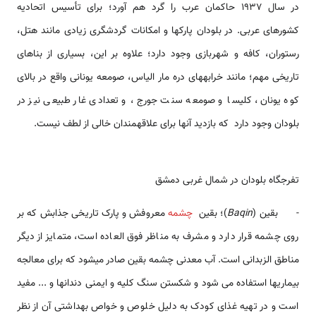
در سال 1937 حاکمان عرب را گرد هم آورد؛ برای تأسیس اتحادیه
کشورهای عربی. در بلودان پارک­ها و امکانات گردشگری زیادی مانند هتل،
رستوران، کافه و شهربازی وجود دارد؛ علاوه بر این، بسیاری از بناهای
تاریخی مهم؛ مانند خرابه­های دره مار الیاس، صومعه یونانی واقع در بالای
کوه یونان، کلیسا و صومعه سنت جورج، و تعدادی غار طبیعی نیز در
بلودان وجود دارد که بازدید آن­ها برای علاقه­مندان خالی از لطف نیست.
تفرج­گاه بلودان در شمال غربی دمشق
- بقين (
Baqin
)؛ بقین
چشمه
معروفش و پارک تاریخی جذابش که بر
روی چشمه قرار دارد و مشرف به مناظر فوق العاده است، متمایز از دیگر
مناطق الزبدانی است. آب معدنی چشمه بقین صادر می­شود که برای معالجه
بیماری­ها استفاده می شود و شکستن سنگ کلیه و ایمنی دندان­ها و ... مفید
است و در تهیه غذای کودک به دلیل خلوص و خواص بهداشتی آن از نظر