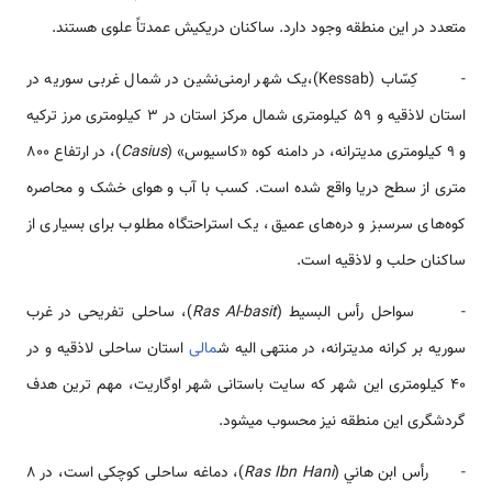
متعدد در این منطقه وجود دارد. ساکنان دریکیش عمدتاً علوی هستند.
- كِسّاب (Kessab)،یک شهر ارمنی‌نشین در شمال غربی سوریه در
استان لاذقیه و 59 کیلومتری شمال مرکز استان در 3 کیلومتری مرز ترکیه
و 9 کیلومتری مدیترانه، در دامنه کوه «کاسیوس» (
Casius
)، در ارتفاع 800
متری از سطح دریا واقع شده است. کسب با آب و هوای خشک و محاصره
کوه‌های سرسبز و دره‌های عمیق، یک استراحتگاه مطلوب برای بسیاری از
ساکنان حلب و لاذقیه است.
- سواحل رأس البسيط (
Ras Al-basit
)، ساحلی تفریحی در غرب
سوریه بر کرانه مدیترانه، در منتهی الیه ش
مالی
استان ساحلی لاذقیه و در
40 کیلومتری این شهر که سایت باستانی شهر اوگاریت، مهم ترین هدف
گردشگری این منطقه نیز محسوب می­شود.
- رأس ابن هاني (
Ras Ibn Hani
)، دماغه ساحلی کوچکی است، در 8