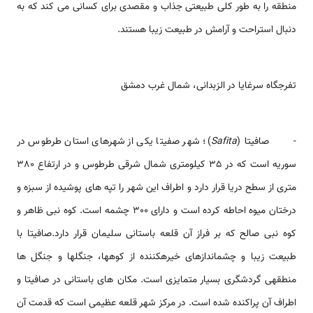
منطقه را به طور کلی طبیعتی جذاب و مقصدی برای کسانی می کند که به
دنبال استراحت و آرامش در طبیعت زیبا هستند.
تفرج­گاه سرغایا در الزبدانی، شمال غرب دمشق
- صافيتا (
Safita
)؛ شهر صفیتا یکی از شهرهای استان طرطوس در
سوریه است که در 35 کیلومتری شمال شرقی طرطوس و در ارتفاع 380
متری از سطح دریا قرار دارد و اطراف این شهر را تپه های پوشیده از سبزه و
درختان میوه احاطه کرده است و دارای 300 چشمه است. کوه نبی ظاهر و
کوه نبی صالح که بر فراز آن قلعه باستانی سلیمان قرار دارد.صافیتا با
طبیعت زیبا و چشم­اندازهای خیره­کننده از کوه­ها، جنگل­ها و جنگل ها
منطقه­ی گردشگری بسیار متمایزی است. مکان های باستانی در صافیتا و
اطراف آن پراکنده شده است. در مرکز شهر قلعه عظیمی است که قدمت آن