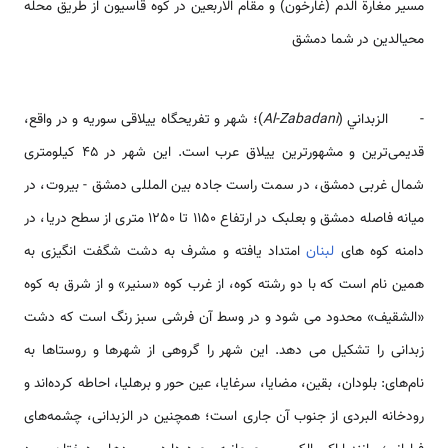
مسیر مغارة الدم (غارخون) و مقام الاربعین در کوه قاسیون از طریق محله
محی­الدین در شما دمشق
- الزبداني (
Al-Zabadani
)؛ شهر و تفریحگاه ییلاقی سوریه و در واقع،
قدیمی‌ترین و مشهورترین ییلاق عرب است. این شهر در 45 کیلومتری
شمال غربی دمشق، در سمت راست جاده بین المللی دمشق - بیروت، در
میانه فاصله دمشق و بعلبک در ارتفاع 1150 تا 1250 متری از سطح دریا، در
دامنه کوه های
لبنان
امتداد یافته و مشرف به دشت شگفت انگیزی به
همین نام است که با دو رشته کوه، از غرب کوه «سنیر» و از شرق به کوه
«الشقیف» محدود می شود و در وسط آن فرشی سبز رنگ است که دشت
زبدانی را تشکیل می دهد. این شهر را گروهی از شهرها و روستاها به
نام‌های: بلودان، بقين، مضايا، سرغايا، عين حور و برهليا، احاطه کرده‌اند و
رودخانه البردی از جنوب آن جاری است؛ همچنین در الزبدانی، چشمه‌های