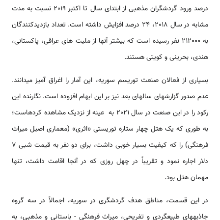
درصد ورود گردشگران مذهبی از ابتدای سال تا اکتبر 2019 نسبت به مدت
مشابه در سال 2018، 24 درصد افزایش داشته است. تعداد بازدیدکنندگان
به 212000 نفر رسیده است که بیشتر آنها از ملیت های عراقی، پاکستانی،
هندی، بحرینی و کویتی هستند.
بسیاری از فعالان صنعت توریسم سوریه، این آمار را اغراق آمیز می­دانند.
عدم صدور گزارش­های سال­های بعد نیز بر این ابهام افزوده است. نگارنده این
رکود را در این صنعت در سال 2021 به عینه از نزدیک مشاهده کرده­است؛
به طوری که یک هتل چهار ستاره توریستی «اثری» (معماری اصیل میراث
فرهنگی) را که کیفیت بسیار خوبی داشت، برای دو نفر به قیمت شبی 7
دلار اجاره نمود و تقریباً در چهل روزی که در آنجا اقامت داشت، تنها
مهمان هتل بود.
در این قسمت، مناطق هدف گردشگری در سوریه، اجمالاً در سه گروه
جاذبه­های طبیعگردی و تفریحی، میراث فرهنگی - باستانی و مذهبی، به