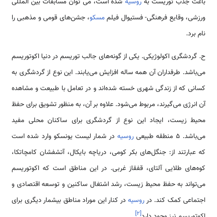
باعث جذب توریست به
روسیه
شده است، می توان مسابقات بین المللی
ورزشی، وقایع فرهنگی- فستیوال فیلم
مسکو
، جشن‌های قومی و مذهبی را
نام برد.
ح. گردشگری اکولوژیکی. یکی از گونه‌های جالب توریسم در دنیا اکوتوریسم
می‌باشد. طرفداران آن همه ساله افزایش می‌یابند. این نوع از گردشگری به
کسانی که از زندگی شهری خسته شده‌اند و در تعامل با طبیعت و مشاهده
آن انرژی می‌گیرند، مربوط می‌شود. علاوه بر آن، به منظور تشویق برای حفظ
محیط زیست، ایجاد این نوع از گردشگری برای ساکنان محلی مفید
می‌باشد. 5 منطقه طبیعی
روسیه
در شمار لیست یونسکو وارد شده است
که عبارتند از: جنگل‌های بکر کومی، دریاچه بایکال، آتشفشان کامچاتکا،
کوه‌های طلایی آلتای، قفقاز غربی. در این مناطق است که اکوتوریسم
می‌تواند به حفظ محیط زیست، رشد اشتغال ساکنین و توسعه اقتصادی و
اجتماعی کمک کند. در
روسیه
در کنار این موراد مناطق بیشمار دیگری برای
]
۲
[
اکوتوریسم نیز وجود دارد