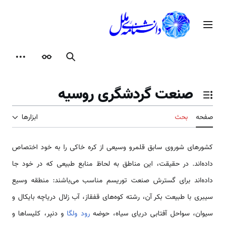
رش
ه
منوی اصلی
حتوا
جستجو
ظاهر
ابزارها
صنعت گردشگری روسیه
تغییر وضعیت فهرست محتویات
صفحه
بحث
ابزارها
کشورهای شوروی سابق قلمرو وسیعی از کره خاکی را به خود اختصاص
داده‌اند. در حقیقت، این مناطق به لحاظ منابع طبیعی که در خود جا
داده‌اند برای گسترش صنعت توریسم مناسب می‌باشند: منطقه وسیع
سیبری با طبیعت بکر آن، رشته کوه‌های قفقاز، آب زلال دریاچه بایکال و
سیوان، سواحل آفتابی دریای سیاه، حوضه
رود ولگا
و دنپر، کلیساها و