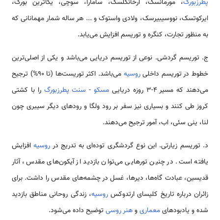
پطرزبورگ
، مورمانسک، آرخانگلسک، سامارا، سوچی، یکاترین بورگ،
ایرکوتسک، نووسیبیرسک، ولادی واستوک و ... هر ساله شمار مهمانانی که
به منظور تجارت، کنگره و توریسم افزایش می‌یابد.
ج. توریسم گردشی. نوعی از توریسم دریایی می‌باشد و یکی از اصلی‌ترین
خطوط در توریسم داخلی
روسیه
می‌باشد. اکثر توریست‌ها (تا 90%) ترجیح
می‌دهند که مسیر 4-3 روزه دریایی
مسکو
-
سنت پطرزبورگ
را با کشتی
کروز طی کنند و بسیاری نیز سفر بر رود ولگا و رودهای دیگر سیبری چون
لنا، ینی سئی، اب، آمور ترجیح می‌دهند.
د. توریسم زیارتی. این نوع گردشگری توده‌ای به تدریج در
روسیه
افزایش
یافته است. در چنین تورهایی می‌توان بازدید از آیکون‌های مقدس، آثار
قدیسین، عبادت گاه‌ها، دیرها، غسل در چشمه‌های مقدس را داشت. برای
زائران درباره تاریخ کلیسای ارتدوکس
روسیه
، زندگی روحانی مناطق بازدید
شده و یادبودهای
معماری
و
هنر روسی
توضیح داده می‌شود.