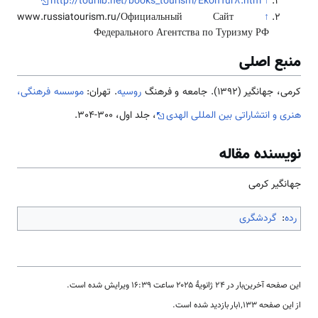
http://tourlib.net/books_tourism/EkonTur8.htm
↑
www.russiatourism.ru/Официальный Сайт
↑
Федерального Агентства по Туризму РФ
منبع اصلی
کرمی، جهانگیر (1392). جامعه و فرهنگ
روسیه
. تهران:
موسسه فرهنگی،
هنری و انتشاراتی بین المللی الهدی
، جلد اول، 300-304.
نویسنده مقاله
جهانگیر کرمی
رده
:
گردشگری
این صفحه آخرین‌بار در ‏۲۴ ژانویهٔ ۲۰۲۵ ساعت ‏۱۶:۳۹ ویرایش شده است.
از این صفحه ۱٬۱۳۳بار بازدید شده است.