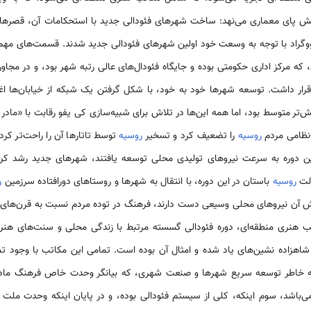
یش پای معماری می‌نهد: ساخت شهرهای فئودالی جدید با استحکامات آن، قصرها
وگراد با توجه به وسعت خود اولین شهر‌های فئودالی جدید شدند. قسمت‌های مهم 
که مرکز اداری حکومتی بوده و جایگاه فئودال‌های عالی رتبه شهر بود، و در مجا
ر داشت. توسعه شهرها خود به خود، با شکل گرفتن یک شبکه از خیابان‌ها اغ
‌تر متوسط بود، اما همه این‌ها در تلاش برای شبیه‌سازی کی یفو رقابت با «ما
نظامی مردم
روسیه
را تضعیف کرد و تسخیر
روسیه
توسط تاتارها آن را راحت‌تر کرد،
این دوره به سرعت نیروهای تولیدی محلی توسعه یافتند، شهرهای جدید رشد کر
ولت
روسیه
باستان در این دوره، با انتقال به شهرها و روستاهای دورافتاده سرزمین
ر
تب هنری منطقه‌ای، دوره فئودالی گسسته مرتبط با زندگی محلی و سنت‌های هنر
شاهزاده نشین‌های یاد شده و امثال آن بوده است. تمامی این مکاتب با وجود ت
ول به خاطر توسعه سریع شهرها و صنعت شهری، که بیانگر وحدت خاص فرهنگ ما
باشد، سوم اینکه، کلی از سیستم فئودالی بوده، و در پایان اینکه وحدت ملت