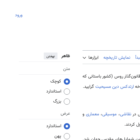
ورود
ظاهر
نهفتن
دأ
نمایش تاریخچه
ابزارها
متن
قانون‌گذار روس (کشور باستانی که
کوچک
ارتدکس دین مسیحیت
گرایید.
استاندارد
بزرگ
عرض
نقاشی
،
موسیقی
،
معماری
و
 کردند.
استاندارد
پهن
اترین شمایل‌های مقدس جهان شد.