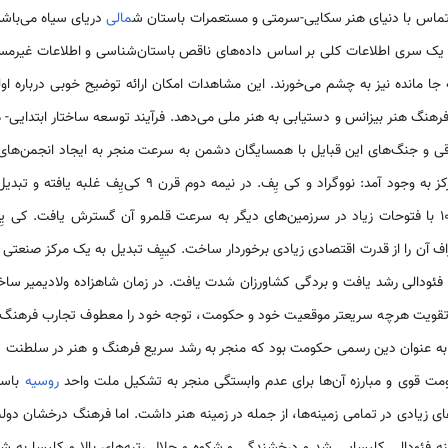
ر تماس با دنیای هنر سکایی-سرمتی و مستعمرات باستان ش
مالی
دریای سیاه می‌باشد
ا یک سری اطلاعات کلی بر اساس داده‌های ناقص باستان‌شناسی و اطلاعات غیرم
جا مانده نیز به چشم می‌خورند. این مشاهدات امکان ارائه توضیح خوبی درباره او
فرهنگ هنر بیزانس و دستیابی به هنر ملی می‌دهد. فرآیند توسعه ساختار ابتدایی-
ی و جنگ‌های این قبایل با همسایگان دشمن به سرعت منجر به ایجاد انجمن‌های بز
ووگراد و کی یِف. در نیمه دوم قرن 9 کی‌یِف غلبه یافته و تبدیل به پایتخت دولت
دوران اوئل فئودالی شد. در قرن 10 با فتوحات زیاد در سرزمین‌های دیگر به سرعت قلمرو آن گسترش یاف
ف آن را از قدرت اقتصادی زیادی برخوردار ساخت. کییِف تبدیل به یک مرکز صنعتی
 فئودالی رشد یافت و بردگی کشاورزان شدت یافت. در زمان شاهزاده ولادیمیر 
تقویت هرچه سریعتر موقعیت خود و حکومت، توجه خود را معطوف تجارب فرهنگ ب
عنوان دین رسمی حکومت بود که منجر به رشد سریع فرهنگ و هنر در سلطنت یار
ت قوی و مبارزه آن‌ها برای عدم وابستگی منجر به تشکیل ملت واحد
روسیه
باست
ی زیادی در تمامی زمینه‌ها، از جمله در زمینه هنر داشت. اما فرهنگ درخشان دو