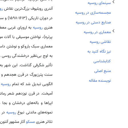
تغییر وضعیت زیربخش‌های معماری در روسیه
سینمای روسیه
آندری روبلیوف بزرگ‌ترین نقاش
رو
مجسمه‌سازی در روسیه
در دوران تاریکی (1613-1598) و سیاست غرب‌گرایی دوران پتر کبیر باعث شد هنر
صنایع دستی در روسیه
هنری
روسیه
به اروپای غربی معط
معماری در روسیه
پرتره)، نواختن موسیقی با آلات 
نقاشی روسیه
معماری سبک باروکو و نوشتن داستا
نیز نگاه کنید به
به اوج بی‌نظیر درخشندگی روسی ر
کتابشناسی
تأثیر شگرفی گذاشت. این شهر به
منبع اصلی
سنت پترزبورگ در قرن هجدهم و ک
نویسنده مقاله
الگویی تبدیل شد که تمام
روسیه
س
آمیخت. در قرن نوزدهم شعر رمانت
اپراها و باله‌های درخشان و بج
نمونه‌های ماندنی نبوغ
روسیه
در ز
تئاتر هنری
مسکو
آثار مشهور آنتون