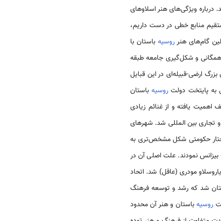
. درباره ویژگی‌های هنر اسلاوهای
ستقیم منابع خطی در دست داریم،
لین گام‌های هنر
روسیه
باستان با
 همگانی و شکل‌گیری جامعه طبقه
رگ ارضی-قبیله‌ای در این قبایل
روسیه
باستان
ت. کی یِف اهمیت یافته و از غنائم زیادی
 و تجاری بین المللی شد. شهرهای
ساختار حکومتی شکل مشخص‌تری به
یزانس نمودند. علت اصلی آن در
وسلاو مودری (عاقل) شد. اتحاد
ان شد که رشد و توسعه فرهنگ
لت
روسیه
باستان و هنر آن محدود