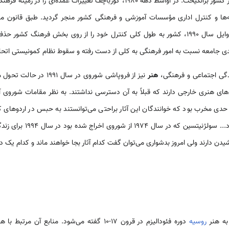
در جهت نیل به رنسانس معنوی در کشور برانگیخت. در اواسط دهه 1980، گورباچف تغی
رسانه‌های کشور حذف گردید. در اوایل سال 1990، کشور به طول کلی کنترل خود را از روی بخش ف
ی جامعه نسبت به امور فرهنگی به کلی از دست رفته و سقوط نظام کمونیستی اتحا
دگی اجتماعی و فرهنگی،
هنر
نیز از فروپاشی شوروی در س
های هنری خارجی دارند که قبلاً به آن دسترسی نداشتند. به نظر مقامات شوروی آث
دی مخرب بود که خوانندگان این آثار براحتی می‌توانستند به حبس در اردوهای کار
197 از شوروی اخراج شده بود در سال 1994 برای زندگی به
شیدن دارند ولی امروز بدشواری می‌توان گفت کدام آثار بجا خواهند ماند و کدام یک در
به هنر
روسیه
دوره فئودالیزم در قرون 17-10 گفته می‌شود. منابع