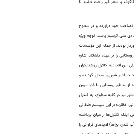
لگاکوف و شعر غیر راحت طلب آنا
شور را به تصاحب خود درآورده و در سطوح
دی ملی ترسیم یافت. توجه ویژه
ردار بودند. از جمله این مؤسسات
ستایی را بر عهده داشتند اشاره
فه اصلی این اتحادیه کنترل روشنفکران
و نیاز حزب بلشویک بود. در سال 1953، وزارت فرهنگ اتحاد جماهیر شوروی منحل گردیده و
 از مناطق روستایی تا فدراسیون
ور نیز در کلیه سطوح، به کنترل
یز، نظارت بر این سیستم طبقاتی
اینکه کنترل‌ها از میان برداشته
ت نهفته ظاهر گردید. در اواخر دهه 1950 و اوایل دهه 1960 اصلاحات Khrusсhev تحت عنوان «thaw» (آب شدن یخ‌ها) امیدهای فراوانی را