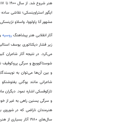
هنر شروع شد. از سال 1900 تا 1917 در هنر
ایگور استراوینسکی؛ نقاشی ساده ن
مشهور آنا پاولووا، واسلاو نژینسکی 
آثار انقلابی هنر پیشاهنگ
روسیه
و 
زیر فشار دیکتاتوری یوسف استالی
می‌کرد. در نتیجه آثار شاعران ک
و بین آن‌ها می‌توان به نویسند
شاعرانی مانند یوگنی یفتوشنکو 
تارکوفسکی اشاره نمود. دیگران مان
و سرگی یسنین راهی به غیر از خود
هنرمندان ناراضی که در شوروی با
سال‌های 1980 آثار بس