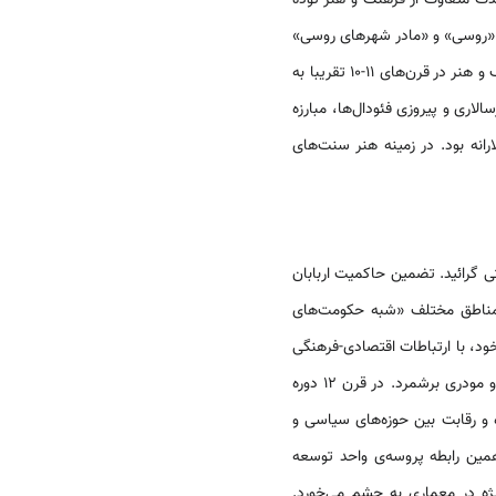
دت متفاوت از فرهنگ و هنر توده
 «روسی» و «مادر شهرهای روسی»
کی یِف و چِرنیگُف، در دسنای شمالی پُلتسک و در پایان مسیر دنپر- والخوفبزرگ، نووگراد قرار داشت. گسترش فرهنگ و هنر در قرن‌های 11-10 تقریبا به
اری و پیروزی فئودال‌ها، مبارزه
انه بود. در زمینه هنر سنت‌های
 گرائید. تضمین حاکمیت اربابان
ناطق مختلف «شبه حکومت‌های
ود، با ارتباطات اقتصادی-فرهنگی
باستان می‌توان تقسیم آن را میان نوادگان یاروسلاو مودری برشمرد. در قرن 12 دوره
 و رقابت بین حوزه‌های سیاسی و
همین رابطه پروسه‌ی واحد توسعه
ژه در معماری به چشم می‌خورد.