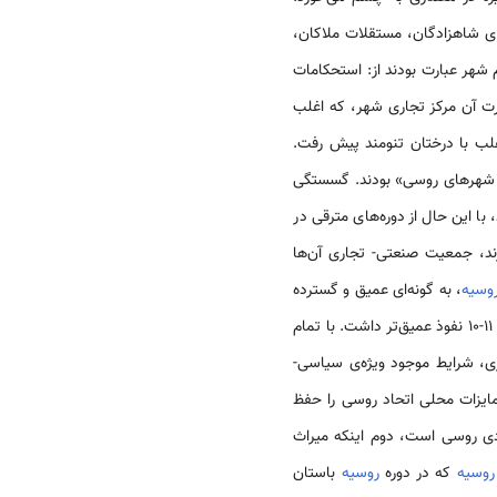
ی شاهزادگان، مستقلات ملاکان،
شهر عبارت بودند از: استحکامات
ورت آن مرکز تجاری شهر، که اغلب
لب با درختان تنومند پیش رفت.
در شهرهای روسی» بودند. گسستگی
 با این حال از دوره‌های مترقی در
ند، جمعیت صنعتی- تجاری آن‌ها
وسیه
، به گونه‌ای عمیق و گسترده
توسعه می‌یابد: در عمران و گسترش آن نیروهای محلی وسیعی دست دارند، فرهنگ در توده مردم نسبت به قرن‌های 11-10 نفوذ عمیق‌تر داشت. با تمام
ی، شرایط موجود ویژه‌ی سیاسی-
مایزات محلی اتحاد روسی را حفظ
دی روسی است، دوم اینکه میراث
روسیه
که در دوره
روسیه
باستان