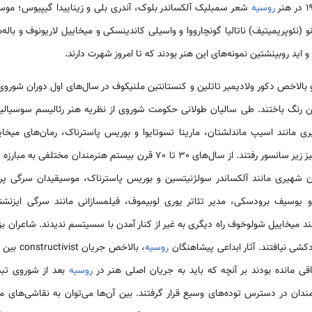
روسیه
شعر سمبلیک آلکساندر بلوک، آندری بلی و زیناییدا گیپیوس؛ موسیق
و (نئوپریمیتیف) ناتالیا گونچارووا و واسیلی کاندینسکی و میخاییل لاریونوف و با
و اید روبینشتین نمونه‌های این هنر بودند که تا امروز شهرت دارند.
بالاخص دکور ولادیمیر تاتلین و کنستانتین ملنیکوف در سال‌های اول دوران شوروی 
ن رنگ باختند. طی سالیان طولانی حکومت شوروی از نظریه هنر رئالیسم سوسیالی
بیری مانند اسیپ ماندلشتان، مارینا تسوتایوا و بوریس پاسترناک، رمان‌های میخ
شوستاکوویچ و سرگی پروکوفیف نیز زیر سانسور رفتند. از سال‌های 30 تا 70 قرن ب
گان شهیری مانند آلکساندر سولژنیتسین و بوریس پاسترناک، موسیقیدان سرگی پ
و یوسیف برودسکی، مدیر تئاتر یوری لوبیموف، فیلمسازانی مانند سرگی ایزنشتی
ند میخاییل شولوخوف راه دیگری به غیر از کنار آمدن با سسیتسم ندیدند. شاعران بز
کشی نیافتند. آثار ابداعی پیشاهنگان
روسیه
، بالاخص 
قی مانده بودند بر آنچه که باید به جریان اصلی هنر در
روسیه
بعد از شوروی تبد
یاری از هنرمندان در دسترس توده‌های وسیع قرار گرفتند. بین آن‌ها می‌توان به نقاشی‌