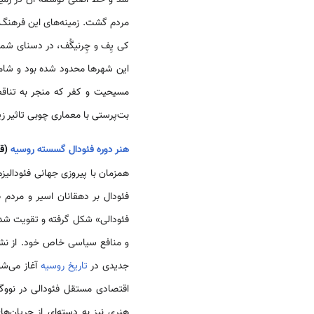
شد و خط اصلی توسعه آن در زمینه
مردم گشت. زمینه‌های این فرهنگ
این شهرها محدود شده بود و شامل 
مسیحیت و کفر که منجر به تناقض 
بت‌پرستی با معماری چوبی تاثیر ز
هنر دوره فئودال گسسته روسیه
(قرن 12 تا 
همزمان با پیروزی جهانی فئودالیز
فئودال بر دهقانان اسیر و مرد
فئودالی» شکل گرفته و تقویت شد ق
و منافع سیاسی خاص خود. از نش
جدیدی در
تاریخ روسیه
آغاز می‌شو
اقتصادی مستقل فئودالی در نووگر
هنری نیز به دسته‌ای از جریان‌