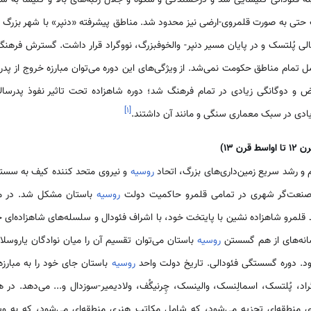
 فئودالی کلیسایی شد و درخشندگی و شکوه و جلال رتبه‌های بالا و کلیسا به ش
 حتی به صورت قلمروی-ارضی نیز محدود شد. مناطق پیشرفته «دنپر» با شهر بزرگ
تمام مناطق حکومت نمی‌شد. از ویژگی‌های این دوره می‌توان مبارزه خروج از پدرسال
و دوگانگی زیادی در تمام فرهنگ شد؛ دوره شاهزاده تحت تاثیر نفوذ پدرسالار
]
۱
[
یادی در سبک معماری سنگی و مانند آن داشتند.
اواسط قرن 13)
م و رشد سریع زمین‌داری‌های بزرگ، اتحاد
روسیه
و نیروی متحد کننده کیف به سستی
م صنعت‌گر شهری در تمامی قلمرو حاکمیت دولت
روسیه
باستان مشکل شد. در م
لمرو شاهزاده نشین با پایتخت خود، با اشراف فئودال و سلسله‌های شاهزاده‌ای خ
انه‌های از هم گسستن
روسیه
د. دوره گسستگی فئودالی. تاریخ دولت واحد
روسیه
باستان جای خود را به مبارزه
اد، پُلتسک، اسمالِنسک، والینسک، چِرنیگُف، ولادیمیر-سوزدال و... می‌دهد. در 
های منطقه‌ای تجزیه می‌شود، که شامل مکاتب هنری منطقه‌ای می‌شود، که به وی