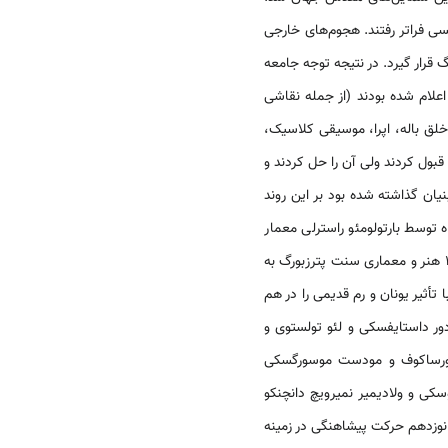
نسی فراتر رفتند. هجوم‌های خارجی
 قرار گیرد. در نتیجه توجه جامعه
لام شده بودند (از جمله نقاشی
لق باله، اپرا، موسیقی کلاسیک،
بول کردند ولی آن را حل کردند و
ان گذاشته شده بود بر این روند
توسط بارتولومئو راسترلی معمار
ساخته شد. در سال 1850 هنر و معماری سنت پترزبورگ به
 تأثیر یونان و رم قدیمی را در هم
ور داستایفسکی و لئو تولستوی و
ی کورساکوف و مودست موسورگسکی
کی و ولادیمیر نمیرویچ دانچنکو
نوزدهم حرکت پیشاهنگی در زمینه