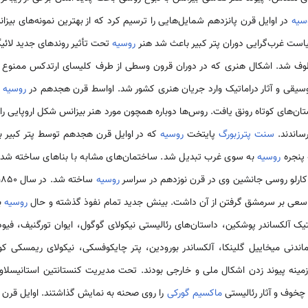
سیه
در اوایل قرن پانزدهم شمایل‌هایی را ترسیم کرد که از بهترین نمونه‌های بیزا
روسیه
تحت تأثیر روندهای جدید لائیگ
وف شد. اشکال هنری که در دوران قرون وسطی از طرف کلیسای ارتدکس ممنوع اع
موسیقی و آثار دراماتیک وارد جریان هنری کشور شد. اواسط قرن هجدهم در
روسیه
خ
ن‌های کوتاه رونق یافت. روس‌ها دوباره همچون مورد هنر بیزانس شکل اروپایی را ق
ساندند.
سنت پترزبورگ
پایتخت
روسیه
که در اوایل قرن هجدهم توسط پتر کبیر بنی
 پنجره
روسیه
به سوی غرب تبدیل شد. ساختمان‌های مشابه با بناهای ساخته شده 
ارلو روسی جانشین وی در قرن نوزدهم در سراسر
روسیه
عی بر سرمشق گرفتن از آن داشت. بینش جدید تمام نفوذ گذشته و حال
روسیه
با
یک آلکساندر پوشکین، داستان‌های رئالیستی نیکولای گوگول، ایوان تورگنیف، فیود
ا ماندنی میخاییل گلینکا، آلکساندر بورودین، پتر چایکوفسکی، نیکولای ریمسک
مینه پیوند زدن اشکال ملی و خارجی بودند. تحت مدیریت کنستانتین استانیسلاوس
 چخوف و آثار رئالیستی
ماکسیم گورکی
را روی صحنه به نمایش گذاشتند. اوایل قرن 