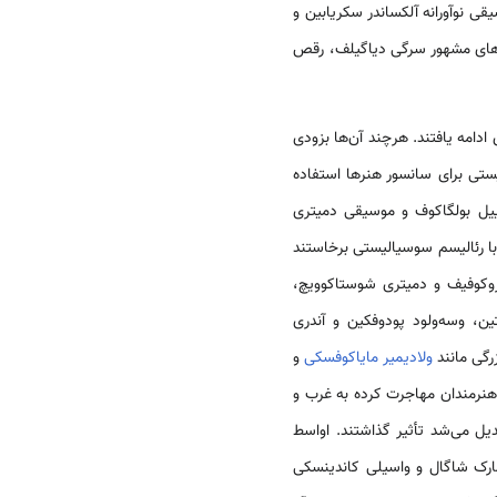
ی نوآورانه آلکساندر سکریابین و
له‌های مشهور سرگی دیاگیلف، رقص
ادامه یافتند. هرچند آن‌ها بزودی
ستی برای سانسور هنرها استفاده
اییل بولگاکوف و موسیقی دمیتری
یستم هنرمندان مختلفی به مبارزه با رئالیسم سوسیالیستی برخاستند
روکوفیف و دمیتری شوستاکوویچ،
ن، وسه‌ولود پودوفکین و آندری
رگی مانند
ولادیمیر مایاکوفسکی
و
جریان constructivist بین هنرمندان مهاجرت کرده به غرب و
یل می‌شد تأثیر گذاشتند. اواسط
های مارک شاگال و واسیلی کاندینسکی