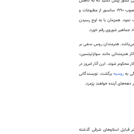
یرات عمده‌ای را در زمینه فرهنگی کشور پیش کشید که به کاهش
فشار عقیدتی و ایدئولوژیکی رسانه‌ها و کنترل اداری مؤسسات آموزشی و فرهنگی کشور منجر گردید. طبق قانون مصوب 1990 سانسور از مطبوعات و
رهنگ کشور حذف نمود. همزمان با به اوج رسیدن
د جماهیر شوروی رقم خورد.
ال 1991 در حالت تحول می‌باشد. هنرمندان روس سعی بر
ار هنرمندانی مانند سولژنیتسین،
 محکوم شوند. این آثار امروز در
روسیه
برگشت. نویسندگانی
 دهه‌های آینده خواهند پژمرد.
 آن مرتبط با هنر قبایل اسلاوهای شرقی گذشته