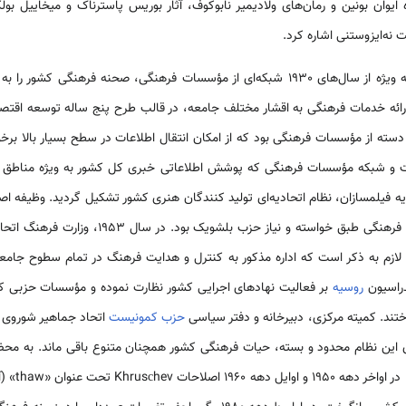
 ایوان بونین و رمان‌های ولادیمیر نابوکوف، آثار بوریس پاسترناک و میخاییل بو
نه‌ایزوستنی اشاره کرد.
و به ویژه از سال‌های 1930 شبکه‌ای از مؤسسات فرهنگی، صحنه فرهنگی ک
ائه خدمات فرهنگی به اقشار مختلف جامعه، در قالب طرح پنج ساله توسعه اقتصا
دسته از مؤسسات فرهنگی بود که از امکان انتقال اطلاعات در سطح بسیار بالا برخو
ات و شبکه مؤسسات فرهنگی که پوشش اطلاعاتی خبری کل کشور به ویژه مناطق رو
 با تشکیل اتحادیه فیلمسازان، نظام اتحادیه‌ای تولید کنندگان هنری کشور تشکیل گردید. وظی
کشور و سازمان دادن فعالیت‌های فرهنگی طبق خواسته 
ازم به ذکر است که اداره مذکور به کنترل و هدایت فرهنگ در تمام سطوح جامعه
دراسیون
روسیه
بر فعالیت نهادهای اجرایی کشور نظارت نموده و مؤسسات حزبی کش
اختند. کمیته مرکزی، دبیرخانه و دفتر سیاسی
حزب کمونیست
اتحاد جماهیر شوروی ن
ای این نظام محدود و بسته، حیات فرهنگی کشور همچنان متنوع باقی ماند. به محض 
شدند، تمایلا