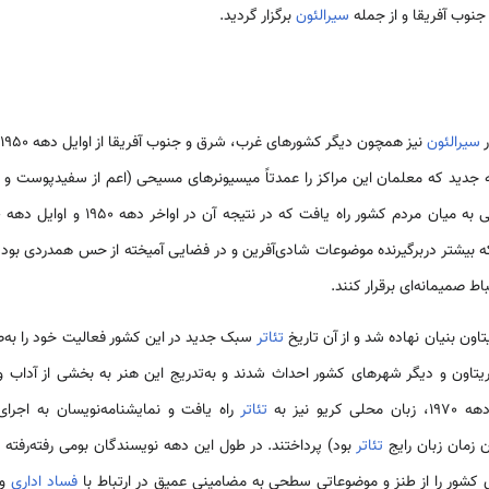
نوب آفریقا و از جمله
سیرالئون
برگزار گردید.
ر
سیرالئون
جدید که معلمان این مراکز را عمدتاً میسیونرهای مسیحی (اعم از سفیدپوست و 
ردم کشور راه یافت که در نتیجه آن در اواخر دهه 1950 و اوایل دهه 1960 سبک جدیدی از
که بیشتر دربرگیرنده موضوعات شادی‌آفرین و در فضایی آمیخته از حس همدردی بود
ط صمیمانه‌ای برقرار کنند.
تاون بنیان نهاده شد و از آن تاریخ
تئاتر
سبک جدید در این کشور فعالیت خود را به‌ص
تاون و دیگر شهرهای کشور احداث شدند و به‌تدریج این هنر به بخشی از آداب 
و نیز به
تئاتر
راه یافت و نمایشنامه‌نویسان به اجرای
ن زمان زبان رایج
تئاتر
بود) پرداختند. در طول این دهه نویسندگان بومی رفته‌رفته 
 کشور را از طنز و موضوعاتی سطحی به مضامینی عمیق در ارتباط با
فساد اداری
و 