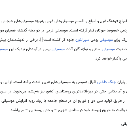
امواج فرهنگ غربی، انواع و اقسام موسیقی‌های غربی به‌ویژه موسیقی‌های هیجانی و 
ردمی خصوصا جوانان قرار گرفته است. موسیقی غربی در دو دهه گذشته همپای مو
زرگ برای
موسیقی
بومی
سیرالئون
جلوه گر گشته است[i]. برخی از اندیش
وضعیت
موسیقی
سنتی و نوازندگان آلات
موسیقی
بومی در آینده‌ای نزدیک این
موسی
ی واگذار خواهد کرد.
پایان
جنگ داخلی
اقبال عمومی به موسیقی‌های غربی شدت یافته است. از این رو
 و آمریکایی حتی در دورافتاده‌ترین روستاهای کشور نیز به‌چشم می‌خورد. در عین
ند از طریق تولید سی دی و توزیع آن در سطح جامعه با روند روبه افزایش موسیقی غر
رقابت به حریق زورمند خود در مناطق شهری – و حتی روستایی – می‌باشند.
یقی