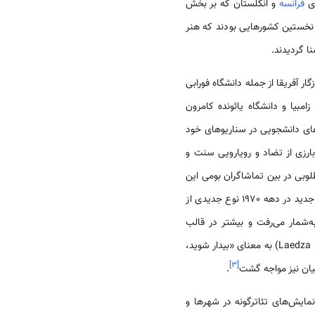
فرانسه
و انگلستان که بر بخش
 نخستین کشورهایی بودند که هنر
ا گردیدند.
زامبیا و دانشگاه یائونده کامرون
های دانشجویی در سناریوهای خود
بارزی از تضاد و رویارویی سنت و
وبی در بین تماشاگران بومی این
کشورها اعم از طبقات شهری و روستایی نداشت. با عدم استقبال مردم بومی کشورهای آفریقایی از تئاترهای سبک جدید در دهه 1970 نوع جدیدی از
‌شمار می‌رفت و بیشتر در قالب
جشنواره‌هایی هنری به مردم عرضه می‌شد. نمونه بارز این نمایش‌ها جشنواره موسوم به «لائدزا باتابابی» ( Laedza Batababi) به معنای «بیدار شوید،
]
۳
[
میان نیز مواجه گشت
.
ز نمایش‌های تئاترگونه در شهرها و