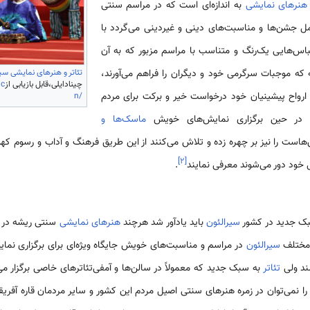
هنرهای نمایشی
به اندازه‌ای است که در مراسم سنتی
ل جشن‌ها و مناسبت‌های دینی و غیردینی می‌گردد با
باس‌هایی یک‌رنگ و متناسب با مراسم مزبور که به آن
تئاتر و هنرهای نمایشی سی
 که موجبات سرگرمی خود و دیگران را فراهم می‌آورند،
چینادایلی،قابل بازیابی از
.c
ز ارواح پیشینیان خود درخواست خیر و برکت برای مردم
n/
تی در حین برگزاری نمایش‌های خویش
ماسک‌ها و
ت را نیز بر چهره زده و تلاش می‌کنند از این طریق فرهنگ و آداب و رسوم کهن خ
]
۲
[
 خود دور می‌شوند معرفی نمایند
.
ک جدید در کشور
سیرالئون
باید یادآور شد هرچند
هنرهای نمایشی
سنتی ریشه در آ
 مختلف
سیرالئون
در مراسم و مناسبت‌های خویش جایگاه ویژه‌ای برای برگزاری نما
ند ولی
تئاتر
به سبک جدید که معمولاً در سالن‌ها و آمفی‌تئاترهای خاصی برگزار 
 را نمی‌توان در زمره هنرهای سنتی اصیل مردم این کشور و سایر مردمان قاره آفر