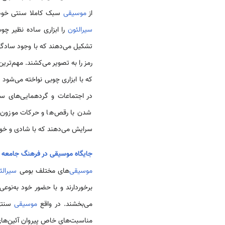
از
موسیقی
سبک کاملا سنتی خود 
سیرالئون
را ابزاری ساده نظیر چ
تشکیل می­‌دهند که با وجود سادگی 
رمز را به تصویر می‌­کشند. مهم‌­تری
که با ابزاری چوبی نواخته می‌­شو
در اجتماعات و گردهمایی‌­های سنت
شدن با رقص‌­ها و حرکات موزون ن
سرایش می­‌دهند که با شادی و خو
جایگاه موسیقی در فرهنگ جامعه
موسیقی‌
­های مختلف بومی
سیرالئ
برخوردارند و با حضور خود به‌نو
می‌بخشند. در واقع
موسیقی
سنت
مناسبت‌­های خاص پیروان آئین‌های س