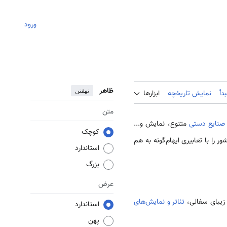
ورود
ظاهر
نهفتن
دأ
نمایش تاریخچه
ابزارها
متن
صنایع دستی
متنوع، نمایش و...
کوچک
را با تعابیری ایهام­‌گونه به هم
استاندارد
بزرگ
عرض
 زیبای سفالی،
تئاتر و نمایش‌های
استاندارد
پهن