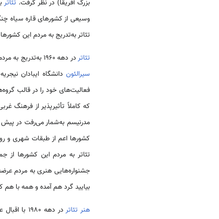
بزرگ آفریقا) در نظر گرفت.
تئاتر
به ش
وسیعی از کشورهای قاره سیاه چنگ
تئاتر به‌تدریج به مردم این کشوره
تئاتر
در دهه 1960 به‌تدریج به مردم کشورهای قاره آفریقا نیز معرفی شد و برخی از دانشجویان دانشگاه‌های بزرگ آن روزگار آفریقا از جمله دانشگاه فورابی
سیرالئون
دانشگاه ایبادان نیجریه، 
فعالیت‌های خود را در قالب گروه
که کاملاً تأثیرپذیر از فرهنگ غر
مدرنیسم به‌شمار می‌رفت در پیش 
تئاتر به مردم این کشورها از ج
بیایید گرد هم آمده و همه با هم کا
هنر تئاتر
در دهه 1980