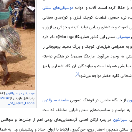
را حفظ کرده است. آلات و ادوات
موسیقی‌­های سنتی
وب، نی، حصیر، قطعات کوچک فلزی و کوزه‌های سفالی
اصوات و صداهای زیبایی تولید کرده و جهانی پر از راز و
ن
موسیقی
سنتی این کشور «مارینگا(Maringa)» نام دارد
د و به همراهی طبل­‌های کوچک و بزرگ محیط پرهیجانی را
ی به وجود می­‌آورد. مارینگا معمولاً در هنگام نواخته
مایشی همراه است و نوازندگان آن گاه اشعاری را نیز
]
۱
[
شحالی کلیه حضار مواجه می­‌شود
.
موسیقی در سیرالئون
پدیا،قابل بازیابی از
/Music
ون
از جایگاه خاصی در فرهنگ عمومی
جامعه سیرالئون
_of_Sierra_Leone
عی به مراسم و مناسبت‌­های سنتی قبایل مختلف قداست
ی
سیرالئون
در زمره ارکان اصلی گردهمایی‌­های بومی اعم از جشن­‌ها و مجالس 
نتی همچون احضار روح، جن­‌گیری، ارتباط با ارواح اجداد و پیشینیان و... به شمار م