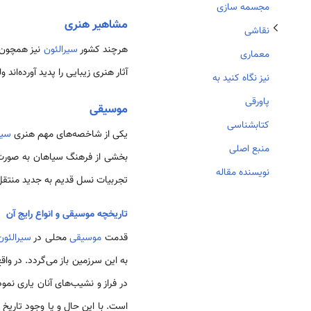
مجسمه ‏سازی
مشاهیر هنری
نقاشی
هرچند کشور
سیرالئون
نیز همچون د
معماری
آثار هنری زیبایی را پدید آورده‌ا
نیز نگاه کنید به
پاورقی
موسیقی
کتابشناسی
یکی از شاخصه­‌های مهم هنری
سیر
منبع اصلی
بخشی از فرهنگ سیاهان به صورت ن
نویسنده مقاله
تجربیات نسل قدیم به جدید منتقل 
تاریخچه موسیقی و انواع رایج آن
قدمت
موسیقی
محلی در
سیرالئون
به این سرزمین باز می‌گردد. در واق
در فراز و نشیب‌های آنان یاری نمو
است. با این حال و یا وجود تاریخ 