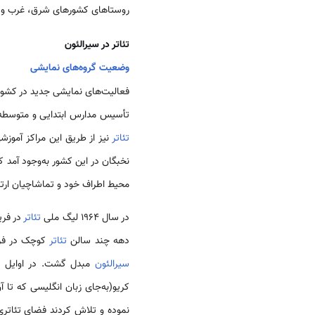
روستاهای کشورهای شرق، غرب و ج
تئاتر در سیرالئون
وضعیت گروه‌های نمایشی
فعالیت‌های نمایشی جدید در کشو
تأسیس مدارس ابتدایی و متوسطه 
تئاتر
نیز از طریق این مراکز آموزشی به میان م
نخبگان در این کشور به‌وجود آمد 
محیط اطراف خود و تماشاچیان ارتبا
در سال 1964 لیگ ملی
تئاتر
در فری
دهه چند سالن
تئاتر
کوچک در فری
سیرالئون
مبدل گشت. در اوایل دهه 1970، زبان محلی کری
کریو(به‌جای زبان انگلیسی که تا آ
نموده و تلاش کردند فضای تئاتری