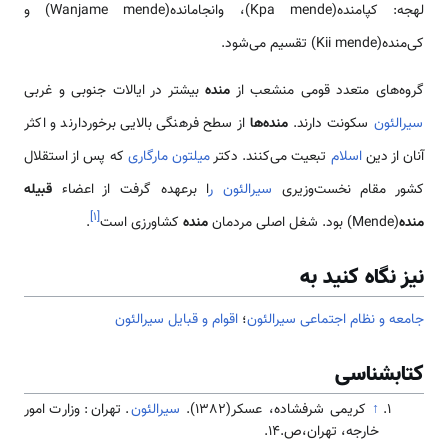
لهجه: کپامنده(Kpa mende)، وانجامانده(Wanjame mende) و
کی‌منده(Kii mende) تقسیم می‌شود.
گروه‌های متعدد قومی منشعب از
منده
بیشتر در ایالات جنوبی و غربی
سیرالئون
سکونت دارند.
منده‌ها
از سطح فرهنگی بالایی برخوردارند و اکثر
آنان از دین
اسلام
تبعیت می‌کنند. دکتر
میلتون مارگاری
که پس از استقلال
کشور مقام نخست‌وزیری
سیرالئون ر
ا برعهده گرفت از اعضاء
قبیله
]
۱
[
منده
(Mende) بود. شغل اصلی مردمان
منده
کشاورزی است
.
نیز نگاه کنید به
جامعه و نظام اجتماعی سیرالئون
؛
اقوام و قبایل سیرالئون
کتابشناسی
↑
کریمی شرفشاده، عسکر(1382).
سیرالئون
. تهران: وزارت امور
خارجه، تهران،ص.14.