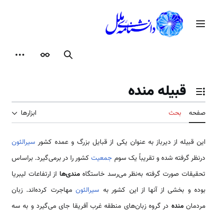
رش
ه
منوی اصلی
حتوا
جستجو
ظاهر
ابزارها
قبیله منده
تغییر وضعیت فهرست محتویات
صفحه
بحث
ابزارها
این قبیله از دیرباز به عنوان یکی از قبایل بزرگ و عمده کشور
سیرالئون
درنظر گرفته ‌شده و تقریباً یک سوم
جمعیت
کشور را در برمی‌گیرد. براساس
تحقیقات صورت گرفته به‌نظر می‌رسد خاستگاه
مندی‌ها
از ارتفاعات لیبریا
بوده و بخشی از آنها از این کشور به
سیرالئون
مهاجرت کرده‌اند. زبان
مردمان
منده
در گروه زبان‌های منطقه غرب آفریقا جای می‌گیرد و به سه