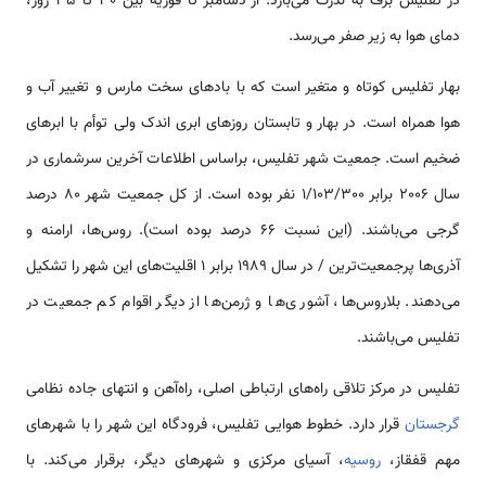
در تفلیس برف به ندرت می‌بارد. از دسامبر تا فوریه بین 30 تا 35 روز،
دمای هوا به زیر صفر می‌رسد.
بهار تفلیس کوتاه و متغیر است که با بادهای سخت مارس و تغییر آب و
هوا همراه است. در بهار و تابستان روزهای ابری اندک ولی توأم با ابرهای
ضخیم است. جمعیت شهر تفلیس، براساس اطلاعات آخرین سرشماری در
سال 2006 برابر 1/103/300 نفر بوده است. از کل جمعیت شهر 80 درصد
گرجی می‌باشند. (این نسبت 66 درصد بوده است). روس‌ها، ارامنه و
آذری‌ها پرجمعیت‌ترین / در سال 1989 برابر 1 اقلیت‌های این شهر را تشکیل
می‌دهند. بلاروس‌ها، آشور ی‌ها و ژرمن‌ها از دیگر اقوام کم جمعیت در
تفلیس می‌باشند.
تفلیس در مرکز تلاقی راه‌های ارتباطی اصلی، راه‌آهن و انتهای جاده نظامی‌
گرجستان
قرار دارد. خطوط هوایی تفلیس، فرودگاه‌ این شهر را با شهرهای
مهم قفقاز،
روسیه
، آسیای مرکزی و شهرهای دیگر، برقرار می‌کند. با