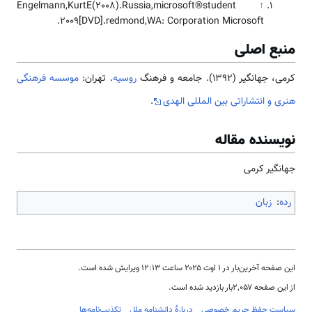
Engelmann,KurtE(2008).Russia,microsoft®student
↑
2009[DVD].redmond,WA: Corporation Microsoft.
منبع اصلی
کرمی، جهانگیر (1392). جامعه و فرهنگ
روسیه
. تهران:
موسسه فرهنگی
هنری و انتشاراتی بین المللی الهدی
.
نویسنده مقاله
جهانگیر کرمی
رده
:
زبان
این صفحه آخرین‌بار در ‏۱ اوت ۲۰۲۵ ساعت ‏۱۲:۱۳ ویرایش شده است.
از این صفحه ۲٬۰۵۷بار بازدید شده است.
سیاست حفظ حریم خصوصی
دربارهٔ دانشنامه ملل
تکذیب‌نامه‌ها