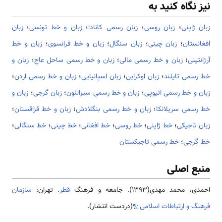
نیز نگاه کنید به
زبان ژاپنی
؛
زبان روسی
؛
زبان رسمی کانادا
؛
زبان و خط تونسی
؛
زبان
افغانستان
؛
زبان چینی
؛
زبان سنگال
؛
زبان و خط فرانسوی
؛
زبان و خط
آرژانتینی
؛
زبان و خط رسمی مالی
؛
زبان و خط رسمی ساحل عاج
؛
زبان و
خط رسمی تایلند
؛
زبان اوکراین
؛
زبان اسپانیایی
؛
زبان و خط رسمی اردن
؛
زبان و خط رسمی اتیوپی
؛
زبان و خط رسمی سیرالئون
؛
زبان گرجی
؛
زبان و
خط رسمی سریلانکا
؛
زبان و خط رسمی بنگلادش
؛
زبان و خط قزاقستان
؛
زبان تاجیکی
؛
خط ژاپنی
؛
خط روسی
؛
خط افغانی
؛
خط چینی
؛
خط سنگالی
؛
خط گرجی
؛
خط رسمی تاجیکستان
منبع اصلی
احمدی، محمد مهدی(1393). جامعه و فرهنگ
قطر
. تهران:
سازمان
فرهنگ و ارتباطات اسلامی
(دردست انتشار).