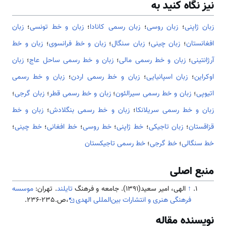
نیز نگاه کنید به
زبان ژاپنی
؛
زبان روسی
؛
زبان رسمی کانادا
؛
زبان و خط تونسی
؛
زبان
افغانستان
؛
زبان چینی
؛
زبان سنگال
؛
زبان و خط فرانسوی
؛
زبان و خط
آرژانتینی
؛
زبان و خط رسمی مالی
؛
زبان و خط رسمی ساحل عاج
؛
زبان
اوکراین
؛
زبان اسپانیایی
؛
زبان و خط رسمی اردن
؛
زبان و خط رسمی
اتیوپی
؛
زبان و خط رسمی سیرالئون
؛
زبان و خط رسمی قطر
؛
زبان گرجی
؛
زبان و خط رسمی سریلانکا
؛
زبان و خط رسمی بنگلادش
؛
زبان و خط
قزاقستان
؛
زبان تاجیکی
؛
خط ژاپنی
؛
خط روسی
؛
خط افغانی
؛
خط چینی
؛
خط سنگالی
؛
خط گرجی
؛
خط رسمی تاجیکستان
منبع اصلی
↑
الهی، امیر سعید(1391). جامعه و فرهنگ
تایلند
. تهران:
موسسه
فرهنگی هنری و انتشارات بین‌المللی الهدی
،ص.235-236.
نویسنده مقاله