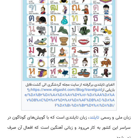
الفبای تایلندی.برگرفته از سایت مجله گردشگری الی گشت،قابل
بازیابی از
https://www.eligasht.com/Blog/travelguid
e/%D8%B2%D8%A8%D8%A7%D9%86-%D8%AA%D8%A
7%DB%8C%D9%84%D9%86%D8%AF%DB%8C-%D8%A
F%D8%B1-%D8%B3%D9%81%D8%B1/
زبان ملی و رسمی‌
تایلند
، زبان تایلندی است که با گویش‌های گوناگون در
سراسر این کشور به‌ کار می‌رود و زبانی آهنگین است که افعال آن صرف
نمی‌شود.