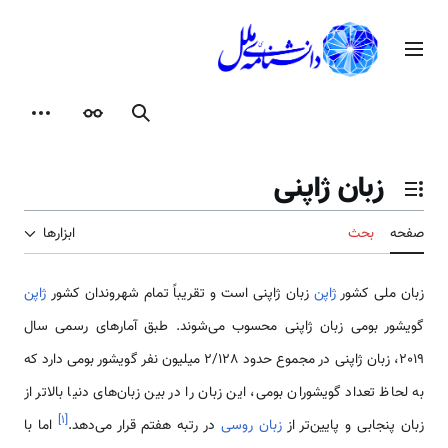
رش
ه
منوی اصلی
حتوا
جستجو
ظاهر
ابزارها
زبان ژاپنی
تغییر وضعیت فهرست محتویات
صفحه
بحث
ابزارها
زبان ملی کشور
ژاپن
زبان ژاپنی است و تقریباً تمام شهروندان کشور
ژاپن
گویشور بومی زبان ژاپنی محسوب می‌شوند. طبق آمارهای رسمی سال
2019، زبان ژاپنی در مجموع حدود 2/128 میلیون نفر گویشور بومی دارد که
به لحاظ تعداد گویشوران بومی، این زبان را در بین زبان‌های دنیا بالاتر از
]
۱
[
زبان پنجابی و پایین‌تر از
زبان روسی
در رتبه هفتم قرار می‌دهد.
اما با