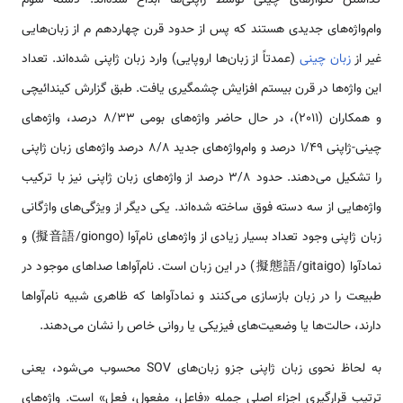
وام‌واژه‌های جدیدی هستند که پس از حدود قرن چهاردهم م از زبان‌هایی
غیر از
زبان چینی
(عمدتاً از زبان‌ها اروپایی) وارد زبان ژاپنی شده‌اند. تعداد
این واژه‌ها در قرن بیستم افزایش چشمگیری یافت. طبق گزارش کیندائیچی
و همکاران (2011)، در حال حاضر واژه‌های بومی 8/33 درصد، واژه‌های
چینی-ژاپنی 1/49 درصد و وام‌واژه‌های جدید 8/8 درصد واژه‌های زبان ژاپنی
را تشکیل می‌دهند. حدود 3/8 درصد از واژه‌های زبان ژاپنی نیز با ترکیب
واژه‌هایی از سه دسته فوق ساخته شده‌اند. یکی دیگر از ویژگی‌های واژگانی
زبان ژاپنی وجود تعداد بسیار زیادی از واژه‌های نام‌آوا (擬音語/giongo) و
نمادآوا (擬態語/gitaigo) در این زبان است. نام‌آواها صداهای موجود در
طبیعت را در زبان بازسازی می‌کنند و نمادآواها که ظاهری شبیه نام‌آواها
دارند، حالت‌ها یا وضعیت‌های فیزیکی یا روانی خاص را نشان می‌دهند.
به لحاظ نحوی زبان ژاپنی جزو زبان‌های SOV محسوب می‌شود، یعنی
ترتیب قرارگیری اجزاء اصلی جمله «فاعل، مفعول، فعل» است. واژه‌های