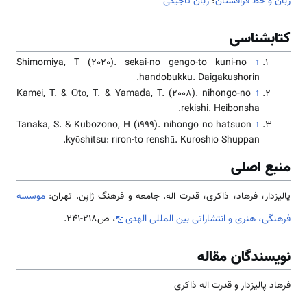
زبان و خط قزاقستان
؛
زبان تاجیکی
کتابشناسی
Shimomiya, T (2020). sekai-no gengo-to kuni-no
↑
handobukku. Daigakushorin.
Kamei, T. & Ōtō, T. & Yamada, T. (2008). nihongo-no
↑
rekishi. Heibonsha.
Tanaka, S. & Kubozono, H (1999). nihongo no hatsuon
↑
kyōshitsu: riron-to renshū. Kuroshio Shuppan.
منبع اصلی
پالیزدار، فرهاد، ذاکری، قدرت اله. جامعه و فرهنگ ژاپن. تهران:
موسسه
فرهنگی، هنری و انتشاراتی بین المللی الهدی
، ص218-241.
نویسندگان مقاله
فرهاد پالیزدار و قدرت اله ذاکری