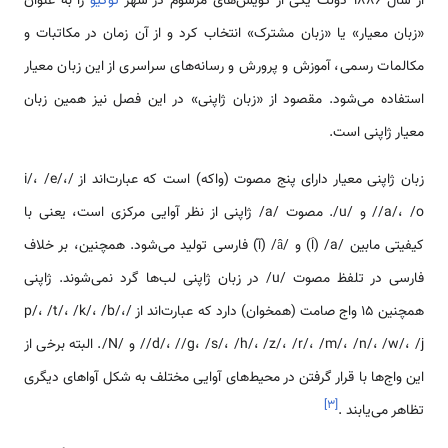
از سال 1886 دولت یکی از گویش‌های مرسوم در شهر
توکیو
را به عنوان
«زبان معیار» یا «زبان مشترک» انتخاب کرد و از آن زمان در مکاتبات و
مکالمات رسمی، آموزش و پرورش و رسانه‌های سراسری از این زبان معیار
استفاده می‌شود. مقصود از «زبان ژاپنی» در این فصل نیز همین زبان
معیار ژاپنی است.
زبان ژاپنی معیار دارای پنج مصوت (واکه) است که عبارت‌اند از /i/، /e/،
/a/، /o/ و /u/. مصوت /a/ ژاپنی از نظر آوایی مرکزی است، یعنی با
کیفیتی مابین /a/ (اَ) و /â/ (آ) فارسی تولید می‌شود. همچنین، بر خلاف
فارسی در تلفظ مصوت /u/ در زبان ژاپنی لب‌ها گرد نمی‌شوند. ژاپنی
همچنین 15 واج صامت (همخوان) دارد که عبارت‌اند از /p/، /t/، /k/، /b/،
/d/، //g، /s/، /h/، /z/، /r/، /m/، /n/، /w/، /j/ و /N/. البته برخی از
این واج‌ها با قرار گرفتن در محیط‌های آوایی مختلف به شکل آواهای دیگری
]
۳
[
تظاهر می‌یابند .