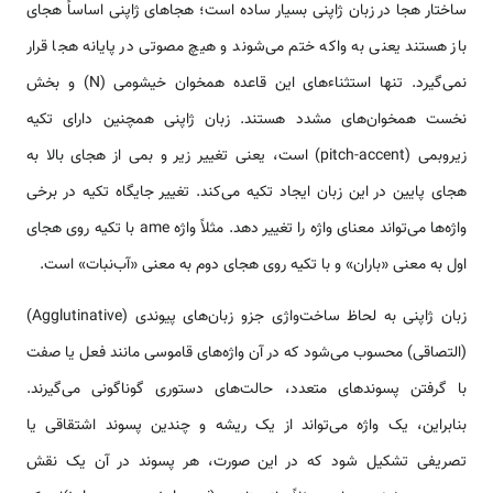
ساختار هجا در زبان ژاپنی بسیار ساده است؛ هجاهای ژاپنی اساساً هجای
باز هستند یعنی به واکه ختم می‌شوند و هیچ مصوتی در پایانه هجا قرار
نمی‌گیرد. تنها استثناءهای این قاعده همخوان خیشومی (N) و بخش
نخست همخوان‌های مشدد هستند. زبان ژاپنی همچنین دارای تکیه
زیروبمی (pitch-accent) است، یعنی تغییر زیر و بمی از هجای بالا به
هجای پایین در این زبان ایجاد تکیه می‌کند. تغییر جایگاه تکیه در برخی
واژه‌ها می‌تواند معنای واژه را تغییر دهد. مثلاً واژه ame با تکیه روی هجای
اول به معنی «باران» و با تکیه روی هجای دوم به معنی «آب‌نبات» است.
زبان ژاپنی به لحاظ ساخت‌واژی جزو زبان‌های پیوندی (Agglutinative)
(التصاقی) محسوب می‌شود که در آن واژه‌های قاموسی مانند فعل یا صفت
با گرفتن پسوندهای متعدد، حالت‌های دستوری گوناگونی می‌گیرند.
بنابراین، یک واژه می‌تواند از یک ریشه و چندین پسوند اشتقاقی یا
تصریفی تشکیل ‌شود که در این صورت، هر پسوند در آن یک نقش