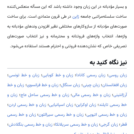
و بسیار مؤدبانه در این زبان وجود داشته باشد که این مسأله منعکس‌کننده
ساخت سلسله‌مراتبی جامعه
ژاپن
در طی قرون متمادی است. برای ساخت
صورت‌های مؤدبانه از سازوکارهای مختلفی نظیر افزودن وندهای مؤدبانه به
واژه‌ها، انتخاب واژه‌های فروتنانه و محترمانه و نیز انتخاب صورت‌های
تصریفی خاص که نشان‌دهنده فروتنی و احترام هستند استفاده می‌شود.
نیز نگاه کنید به
زبان روسی
؛
زبان رسمی کانادا
؛
زبان و خط کوبایی
؛
زبان و خط تونسی
؛
زبان افغانستان
؛
زبان چینی
؛
زبان سنگال
؛
زبان و خط فرانسوی
؛
زبان و خط
آرژانتینی
؛
زبان و خط رسمی مالی
؛
زبان و خط رسمی ساحل عاج
؛
زبان و
خط رسمی تایلند
؛
زبان اوکراین
؛
زبان اسپانیایی
؛
زبان و خط رسمی اردن
؛
زبان و خط رسمی اتیوپی
؛
زبان و خط رسمی سیرالئون
؛
زبان و خط رسمی
قطر
؛
زبان گرجی
؛
زبان و خط رسمی سریلانکا
؛
زبان و خط رسمی بنگلادش
؛