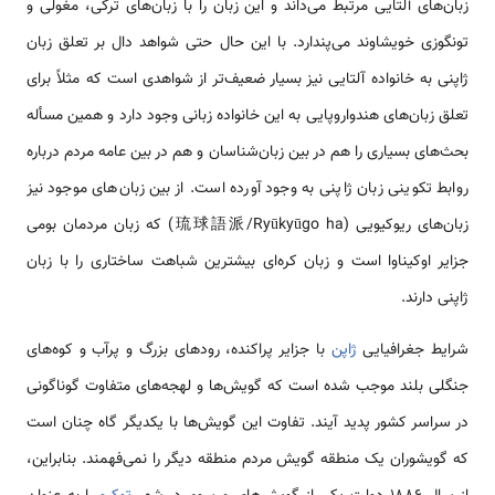
زبان‌های آلتایی مرتبط می‌داند و این زبان را با زبان‌های ترکی، مغولی و
تونگوزی خویشاوند می‌پندارد. با این حال حتی شواهد دال بر تعلق زبان
ژاپنی به خانواده آلتایی نیز بسیار ضعیف‌تر از شواهدی است که مثلاً برای
تعلق زبان‌های هندواروپایی به این خانواده زبانی وجود دارد و همین مسأله
بحث‌های بسیاری را هم در بین زبان‌شناسان و هم در بین عامه مردم درباره
روابط تکوینی زبان ژاپنی به وجود آورده است. از بین زبان‌های موجود نیز
زبان‌های ریوکیویی (琉球語派/Ryūkyūgo ha) که زبان مردمان بومی
جزایر اوکیناوا است و زبان کره‌ای بیشترین شباهت ساختاری را با زبان
ژاپنی دارند.
شرایط جغرافیایی
ژاپن
با جزایر پراکنده، رودهای بزرگ و پرآب و کوه‌های
جنگلی بلند موجب شده است که گویش‌ها و لهجه‌های متفاوت گوناگونی
در سراسر کشور پدید آیند. تفاوت این گویش‌ها با یکدیگر گاه چنان است
که گویشوران یک منطقه گویش مردم منطقه دیگر را نمی‌فهمند. بنابراین،