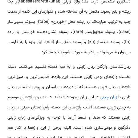
دستوری مشخص دارد. مثلاً واژه ژاپنی (tabesaseraretakunai)از یک
ریشه و پنج پسوند متصل به آن ساخته شده و تکواژهای این کلمه از سمت
چپ به ترتیب عبارت‌اند از: ریشه فعل «خوردن» (tabe)، پسوند سببی‌ساز
(sase)، پسوند مجهول‌ساز (rare)، پسوند نشان‌دهنده خواستن یا اراده
(ta)، پسوند قیدساز (ku) و پسوند منفی‌ساز (nai). این واژه را به فارسی
می‌توان «نمی‌خواهم وادار به خوردن شوم» ترجمه کرد.
زبان‌شناسان واژگان زبان ژاپنی را به سه دسته تقسیم می‌کنند. دسته
نخست واژه‌های بومی ژاپنی هستند. این واژه‌ها قدیمی‌ترین و اصیل‌ترین
واژه‌های زبان ژاپنی هستند که از دوره‌های باستان و پیش از تماس زبان
ژاپنی با
زبان چینی
در این زبان وجود داشته‌اند. دسته دوم واژه‌های موسوم
به چینی-ژاپنی هستند. اغلب واژه‌های این دسته وام‌واژه‌های چینی در زبان
ژاپنی هستند که معنا و تلفظ آن‌ها با توجه به ویژگی‌های زبان ژاپنی
دگرگون و بومی‌سازی شده است. البته برخی از این واژه‌ها با کنار هم
گذاشتن تکواژهای چینی توسط ژاپنی‌ها ابداع شده‌اند. دسته سوم