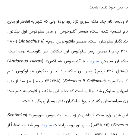
به دین خود تنبیه شدند.
لااودیسه نام چند ملکه سوری نژاد روم بود؛ اولی که شهر به افتخار او بدین
نام تسمیه شده است، همسر آنتیوخوس و مادر سلوکوس اول نیکاتور،
بنیانگذار سلوکیان است. همسر «آنتیوخوس دوم» (
Antiochus II
) (286-
246 پ.م.) دومین پسر سلوکوس اول نیکاتور، نیز لااودیسه بوده است.
حکمران سلوکی
سوریه
، « آنتیوخوس هیراکس» (
Antiochus Hierax
)
(مقتول 226 پ.م.) پسر این ملکه بود. پسر دیگرش «سلوکوس دوم
کالینیکوس» (
Seleucus II Callinicus
) (246225 پ.م.) نیز بعد از پدر،
امپراتور سلوکی شد. جالب است که دختر این ملکه نیز لااودیسه دوم بود؛
زن سیاست­مداری که در تاریخ سلوکیان نقش بسیار پررنگی داشت.
این شهر برای مدت کوتاهی در زمان «سپتیمیوس سوروس» (
Septimius
Severus
) (145-211م.)، امپراتور روم، پایتخت
سوریه
روم شد و متعاقباً از