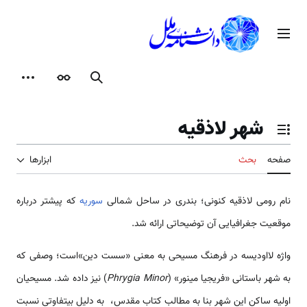
رش
ه
منوی اصلی
حتوا
جستجو
ظاهر
ابزارها
شهر لاذقیه
تغییر وضعیت فهرست محتویات
صفحه
بحث
ابزارها
نام رومی لاذقیه کنونی؛ بندری در ساحل شمالی
سوریه
که پیش­تر درباره
موقعیت جغرافیایی آن توضیحاتی ارائه شد.
واژه لااودیسه در فرهنگ مسیحی به معنی «سست دین»است؛ وصفی که
به شهر باستانی «فریجیا مینور» (
Phrygia Minor
) نیز داده شد. مسیحیان
اولیه ساکن این شهر بنا به مطالب کتاب مقدس، به دلیل بی­تفاوتی نسبت