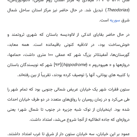
سال 528 تا 637 میلادی به مرکز استان روم شرقی، «تئودوریاس»
(
Theodorias
) تبدیل شد. در حال حاضر نیز مرکز استان ساحل شمال
شرق
سوریه
است.
در حال حاضر بقایای اندکی از لااودیسه باستان که شهری ثروتمند و
خوش‌ساخت بود، در لاذقیه کنونی باقی­مانده است. همه معابد،
گورستان‌ها، آمفی­تئاتر بزرگ شهر که عمقی 100 متری داشت، حمام­ها،
دروازه­ها و « هیپودروم » (
hippodrome
)[93] شهر که نویسندگان باستان
یا کتیبه های یونانی، آنها را توصیف کرده بودند، تقریباً از بین رفته‌اند.
ستون فقرات شهر یک خیابان عریض شمالی جنوبی بود که تمام شهر را
طی می‌کرد و در زمان رومیان با رواق‌های متعدد در دو طرف خیابان احداث
شده بود. اینخیابان از نوک شبه جزیره در جنوب تا شمال شهر؛ یعنی
دروازه‌ای که جاده انطاکیه از آنجا شروع می‌شد، امتداد داشت.
عمود بر این خیابان، سه خیابان ستون دار از شرق تا غرب امتداد داشتند.