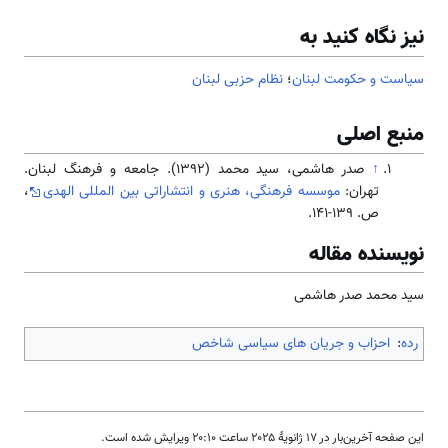
نیز نگاه کنید به
سیاست و حکومت لبنان
؛
نظام حزبی لبنان
منبع اصلی
↑
صدر هاشمی، سید محمد (1392). جامعه و فرهنگ لبنان.
تهران:
موسسه فرهنگی، هنری و انتشاراتی بین المللی الهدی
،
ص. 139-141.
نویسنده مقاله
سید محمد صدر هاشمی
رده
:
احزاب و جریان های سیاسی شاخص
این صفحه آخرین‌بار در ‏۱۷ ژانویهٔ ۲۰۲۵ ساعت ‏۲۰:۱۰ ویرایش شده است.