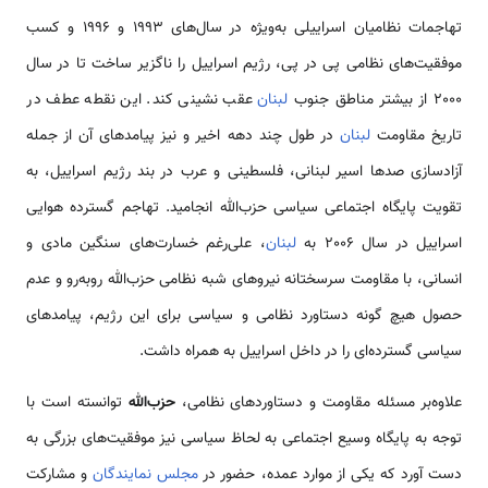
تهاجمات نظامیان اسراییلی به‌ویژه در سال‌های 1993 و 1996 و کسب
موفقیت‌های نظامی‌ پی در پی، رژیم اسراییل را ناگزیر ساخت تا در سال
2000 از بیشتر مناطق جنوب
لبنان
عقب نشینی کند. این نقطه عطف در
تاریخ مقاومت
لبنان
در طول چند دهه اخیر و نیز پیامدهای آن از جمله
آزادسازی صدها اسیر لبنانی، فلسطینی و عرب در بند رژیم اسراییل، به
تقویت پایگاه اجتماعی سیاسی حزب‌الله انجامید. تهاجم گسترده هوایی
اسراییل در سال 2006 به
لبنان
، علی‌رغم خسارت‌های سنگین مادی و
انسانی، با مقاومت سرسختانه نیروهای شبه نظامی‌ حزب‌الله روبه‌رو و عدم
حصول هیچ گونه دستاورد نظامی‌ و سیاسی برای این رژیم، پیامدهای
سیاسی گسترده‌ای را در داخل اسراییل به همراه داشت.
علاوه‌بر مسئله مقاومت و دستاوردهای نظامی،
حزب‌الله
توانسته است با
توجه به پایگاه وسیع اجتماعی به لحاظ سیاسی نیز موفقیت‌های بزرگی به
دست آورد که یکی از موارد عمده، حضور در
مجلس نمایندگان
و مشارکت