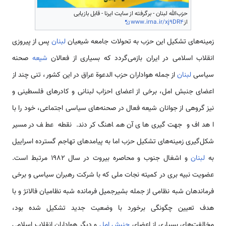
حزب‌الله لبنان - برگرفته از سایت ایرنا - قابل بازیابی
از
www.irna.ir/xj9DR4
زمینه‌های تشکیل این حزب به تحولات جامعه شیعیان
لبنان
پس از پیروزی
انقلاب اسلامی‌ در ایران بازمی‌گردد که بسیاری از فعالان
شیعه
صحنه
سیاسی
لبنان
از جمله هواداران حزب الدعوة عراق در این کشور، تنی چند از
اعضای جنبش امل، برخی از اعضای احزاب لبنانی و کادرهای فلسطینی و
نیز گروهی از جوانان شیعه فعال در صحنه‌های سیاسی اجتماعی، خود را با
اهداف و جهت گیری‌های آن هماهنگ کردند. نقطه عطف در مسیر
شکل‌گیری زمینه‌های تشکیل حزب اما به پیامدهای تهاجم گسترده اسراییل
به
لبنان
و اشغال جنوب و محاصره بیروت در سال 1982 مرتبط است.
عضویت نبیه بری در کمیته نجات ملی که با شرکت رهبران سیاسی و برخی
فرماندهان شبه نظامی‌ از جمله بشیرجمیل فرمانده شبه نظامیان فالانژ و با
هدف تعیین چگونگی برخورد با وضعیت جدید تشکیل شده بود،
مخالفت‌های بسیاری از اعضای
جنبش امل
و دیگر هواداران انقلاب اسلامی‌