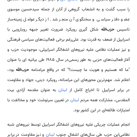
را سبب گشت و به انشعاب گروهی از آنان از جمله سیدحسین موسوی
عضو دفتر سیاسی و سخنگوی آن منجر شد. از دیگر عوامل زمینه‌ساز
تاسیس
حزب‌الله
شکل گیری رویکرد ضرورت تغییر جبهه رویارویی با
اسراییل از ضعف به قدرت بود. علی‌رغم برخی فعالیت‌های سیاسی فرهنگی
و نیز عملیات نظامی‌ علیه نیروهای اشغالگر اسراییلی، موجودیت حزب و
آغاز فعالیت‌های حزبی به طور رسمی‌در سال 1985 طی بیانیه ای با عنوان
"ما که هستیم و هویت ما چیست؟" که در واقع مرامنامه
حزب‌الله
بود،
اعلام شد. مهم‌ترین محورهای این مرامنانه، رویکرد دینی، جهاد و مقاومت
در برابر اسراییل تا اخراج کامل از
لبنان
به عنوان مقدمه آزادی بیت
المقدس، مشارکت همه مردم
لبنان
در تعیین سرنوشت خود و مخالفت با
امتیازات طائفه‌ای در این کشور بود.
انجام عملیات چریکی علیه نیروهای اشغالگر اسراییل توسط نیروهای شبه
نظامی‌این حزب طی سال‌های اشغال جنوب
لبنان
و نیز مقاومت در برابر