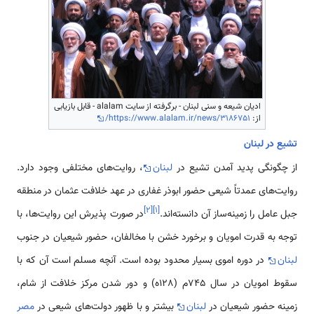
ادیان شیعه و سنی لبنان - برگرفته از سایت alalam - قابل بازیابی
از:
https://www.alalam.ir/news/3186751/
تشیع در لبنان
از چگونگی پدید آمدن تشیع در
لبنان
، روایت‌های مختلفی وجود دارد.
روایت‌های عمدتاً شیعی حضور ابوذر غفاری در عهد خلافت عثمان در منطقه
]
۲
[
]
۱
[
جبل عامل را زمینه‌ساز آن دانسته‌اند.
در صورت پذیرش این روایت‌ها، با
توجه به قدرت امویان و برخورد خشن با مخالفان، حضور شیعیان در جنوب
لبنان
در دوره اموی بسیار محدود بوده است. آنچه مسلم است آن که با
سقوط امویان در سال 745م (128ه) و دور شدن مرکز خلافت از شام،
زمینه حضور شیعیان در
لبنان
بیشتر و با ظهور دولت‌های شیعی در
مصر