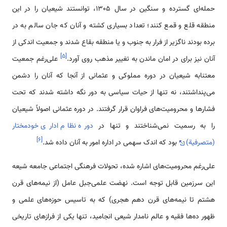
حمله‌ای گسترده و سنگین در سال 1305، توانستند شیعیان را در این
منطقه قلع و قمع کنند؛ تعداد بسیاری کشته و آنان که جان سالم به در
برده بودند ناگزیر از فرار به جنوب و یا منطقه بقاع شدند و جمعیت اندکی از
]
۵
[
آنان نیز برای در امان ماندن به تغییر مذهب روی آورد.
علی‌رغم جمعیت
معتنابه شیعیان در دوره مملوکی و عثمانی از آنجا که آنان را دشمن
می‌پنداشتند، نه تنها از حیات سیاسی به دور نگه داشته شدند که تحت
فشارها و محرومیت‌های فراوان قرار گرفتند. در دوره عثمانی اصولاً شیعیان
را به رسمیت نمی‌شناختند و تنها در
دوره نظام اداری خودمختار
]
۶
[
(متصرفیة)
بود که اندک سهمی‌ در اداره امور به آنان داده شد.
علی‌رغم محرومیت‌های اشاره شده، تحولات فرهنگی اجتماعی جامعه شیعه
این سرزمین قابل توجه است. نهضت علمی‌جبل عامل (از نیمه‌های قرن
هشتم تا نیمه‌های قرن دهم هجری) که به تاسیس حوزه‌های علمی‌ و
ظهور ده‌ها فقیه و عالم نامدار شیعی انجامید، تنها یکی از فرازهای تاریخی