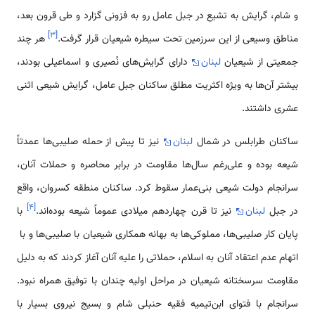
و شام، گرایش به تشیع در جبل عامل رو به فزونی گزارد و طی قرون بعد،
]
۳
[
مناطق وسیعی از این سرزمین تحت سیطره شیعیان قرار گرفت.
هر چند
جمعیتی از شیعیان
لبنان
دارای گرایش‌های نُصیری و اسماعیلی بودند،
بیشتر آن‌ها به ویژه اکثریت مطلق ساکنان جبل عامل، گرایش شیعی اثنی
عشری داشتند.
ساکنان طرابلس در شمال
لبنان
نیز تا پیش از حمله صلیبی‌ها عمدتاً
شیعه بوده و علی‌رغم سال‌ها مقاومت در برابر محاصره و حملات آنان،
سرانجام دولت شیعی بنی‌عمار سقوط کرد. ساکنان منطقه کسروان، واقع
]
۴
[
در جبل
لبنان
نیز تا قرن چهاردهم میلادی عموماً شیعه بوده‌اند.
با
پایان کار صلیبی‌ها، مملوکی‌ها به بهانه همکاری شیعیان با صلیبی‌ها و با
اتهام عدم اعتقاد آنان به اسلام، حملاتی را علیه آنان آغاز کردند که به دلیل
مقاومت سرسختانه شیعیان در مراحل اولیه چندان با توفیق همراه نبود.
سرانجام با فتوای ابن‌تیمیه فقیه حنبلی شام و بسیج نیروی بسیار با