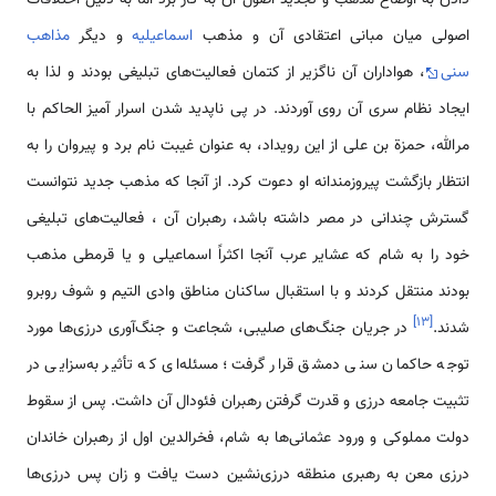
اصولی میان مبانی اعتقادی آن و مذهب
اسماعیلیه
و دیگر
مذاهب
سنی
، هواداران آن ناگزیر از کتمان فعالیت‌های تبلیغی بودند و لذا به
ایجاد نظام سری آن روی آوردند. در پی ناپدید شدن اسرار آمیز الحاکم با
مرالله، حمزة بن علی از این رویداد، به عنوان غیبت نام برد و پیروان را به
انتظار بازگشت پیروزمندانه او دعوت کرد. از آنجا که مذهب جدید نتوانست
گسترش چندانی در مصر داشته باشد، رهبران آن ، فعالیت‌های تبلیغی
خود را به شام که عشایر عرب آنجا اکثراً اسماعیلی و یا قرمطی مذهب
بودند منتقل کردند و با استقبال ساکنان مناطق وادی التیم و شوف روبرو
]
۱۳
[
شدند.
در جریان جنگ‌های صلیبی، شجاعت و جنگ‌آوری درزی‌ها مورد
توجه حاکمان سنی دمشق قرار گرفت؛ مسئله‌ای که تأثیر به‌سزایی در
تثبیت جامعه درزی و قدرت گرفتن رهبران فئودال آن داشت. پس از سقوط
دولت مملوکی و ورود عثمانی‌ها به شام، فخرالدین اول از رهبران خاندان
درزی معن به رهبری منطقه درزی‌نشین دست یافت و زان پس درزی‌ها