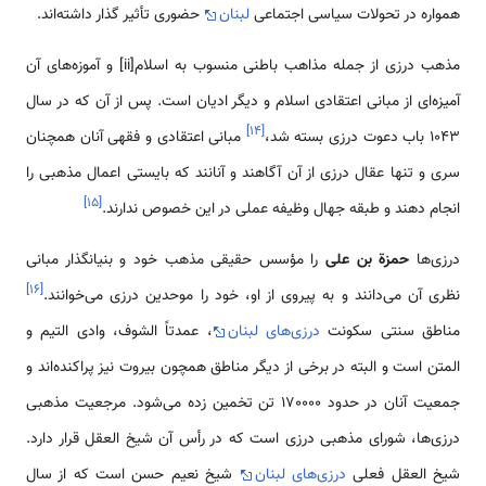
همواره در تحولات سیاسی اجتماعی
لبنان
حضوری تأثیر گذار داشته‌اند.
مذهب درزی از جمله مذاهب باطنی منسوب به اسلام[ii] و آموزه‌های آن
آمیزه‌ای از مبانی اعتقادی اسلام و دیگر ادیان است. پس از آن که در سال
]
۱۴
[
1043 باب دعوت درزی بسته شد،
مبانی اعتقادی و فقهی آنان همچنان
سری و تنها عقال درزی از آن آگاهند و آنانند که بایستی اعمال مذهبی را
]
۱۵
[
انجام ‌دهند و طبقه جهال وظیفه عملی در این خصوص ندارند.
درزی‌ها
حمزة بن علی
را مؤسس حقیقی مذهب خود و بنیانگذار مبانی
]
۱۶
[
نظری آن می‌دانند و به پیروی از او، خود را موحدین درزی می‌خوانند.
مناطق سنتی سکونت
درزی‌های لبنان
، عمدتاً الشوف، وادی التیم و
المتن است و البته در برخی از دیگر مناطق همچون بیروت نیز پراکنده‌اند و
جمعیت آنان در حدود 170000 تن تخمین زده می‌شود. مرجعیت مذهبی
درزی‌ها، شورای مذهبی درزی است که در رأس آن شیخ العقل قرار دارد.
شیخ العقل فعلی
درزی‌های لبنان
شیخ نعیم حسن است که از سال