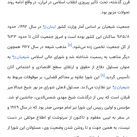
قرن گذشته، تحت تأثیر پیروزی انقلاب اسلامی‌ در ایران، در واقع ادامه روند
تحولات مزبور بود.
جمعیت شیعیان بر اساس آمار وزارت کشور
لبنان
در سال 1992، حدود
25/8% ساکنان این کشور بوده است و امروز جمعیت آنان تا حدود 33%
]
۷
[
از کل جمعیت تخمین زده می‌شود.
مذهب شیعه در سال 1967 همچون
دیگر مذاهب به رسمیت شناخته شد و شورای عالی اسلامی‌
شیعیان
به
عنوان مسئول دفاع از حقوق و ارتقای سطح اقتصادی و اجتماعی آنان
]
۸
[
تأسیس گردید.
این شورا علاوه بر محاکم قضایی، بر موقوفات مربوط به
شیعیان
نیز نظارت می‌کند. مسئول فعلی شورای مزبور شیخ عبدالامیر
قبلان است که پس از درگذشت شیخ مهدی شمس‌الدین، جانشین او شد.
مؤسس و اولین رییس این شورا نیز امام موسی صدر بود که در سال 1979 و
در سفر به لیبی مفقود و تاکنون از سرنوشت او اطلاع موثقی در دست
نیست، به همین جهت و تا روشن شدن وضعیت وی، مسئولان این شورا از