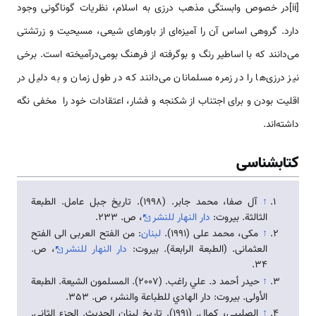
[ii]در خصوص وابستگی مذهب درزی به اسلام، نظریات گوناگونی وجود
دارد. گروهی اساس آن را آمیزه‌ای از باورهای شیعی، مسیحیت و زرتشتی
می‌دانند که با اساطیر رنگ و بوگرفته از فرهنگ بومی‌درآمیخته است. برخی
نیز درزی‌ها را در زمره مسلمانان می‌دانند که در طول زمان و به دلیل در
اقلیت بودن و برای اجتناب از شکنجه و فشار، اعتقادات خود را مخفی نگه
داشته‌اند.
کتابشناسی
↑
آل صفا، محمد جابر. (1998). تاريخ جبل عامل. الطبعة
الثالثة. بیروت:
دار النهار للنشر
، ص. ۲۳۳.
↑
مكی، محمد علی (1991).
لبنان
: من الفتح العربی الی الفتح
العثمانی. (الطبعة الرابعة). بیروت:
دار النهار للنشر
، ص.
۳۴.
↑
حيدر أحمد د. علي راغب. (2007). المسلمون الشيعة. الطبعة
الأولى. بیروت: دار الهادي للطباعة والنشر، ص. 353.
↑
الصلیبی، کمال. (1991). تاريخ لبنان الحديث. الجزء الثانی.