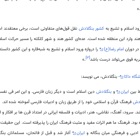
»
 اسلام و تشیع به
کشور بنگلادش
نقل قول‌های متفاوتی است، برخی معتقدند اسل
هند وارد این منطقه شده است. عده‌ای کشور هند و شهر کلکته را مسیر حرکت اسلام
ر دوران
امام رضا(ع)
را دروازه ورود اسلام و تشیع به شبه‌قاره و این کشور دانسته‌
]
۳
[
یه فوق می‌تواند درست باشد
.»
شگاه داکا
- بنگلادش، می نویسد:
ط بین
ایران
و
بنگلادش
دین اسلام است و دیگر زبان فارسى. و این امر فى نفسه 
ادش
فرهنگ قرآن و اسلامى خود را از طریق زبان و ادبیات فارسى آموخته شده اند.
. سرود، آهنگ، نقاشى، هنر، ادبیات و فلسفه ایرانى در امتداد قرن ها بر افکار و
ده بود. فرهنگ ما هم اثرات مفید و مثبت فرهنگ ایران را پذیرفته است. این حقی
ادبى و فرهنگى میان بنگاله و
ایران
آغاز شد و قبل از فاتحان، مسلمانان بنگا