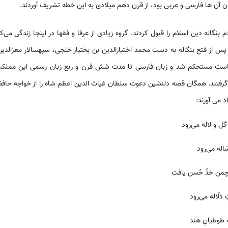
ن آن ها فارسى و عربى بود، از قرن دهم میلادى به این خطه تشریف آوردند.
 بنگاله دین اسلام را قبول کردند. گروه زیادى از عرفا و فقها در اینجا زندگى مى‌
. پس از فتح بنگاله به دست محمد اختیارالدین بن بختیار خلجى، سپهسالار معزال
اسلام و سیاست مستحکم شد و زبان فارسى تا مدت شش قرن و ربع زبان رسمى این مملکت
گرفتند. همگان قصه دلنشین دعوت سلطان غیاث الدین اعظم شاه را از خواجه حافظ ش
د مى آورند:
ل و لاله می‌رود
ّاله می‌رود
من حَدِّ حُسن یافت
دَلّاله می‌رود
ه طوطیانِ هند