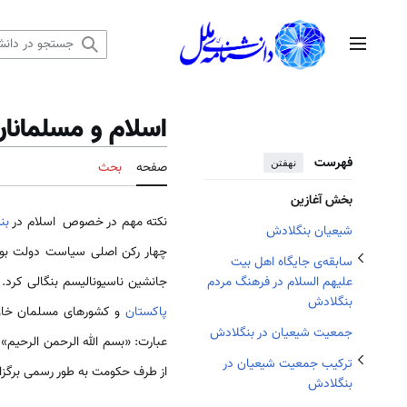
تغییر وضعیت زیربخش‌های سابقه‌ی جایگاه اهل بیت علیهم السلام در فرهنگ مردم بنگلادش
رش
ه
منوی اصلی
حتوا
تغییر وضعیت زیربخش‌های مراکز،موسسه ها،وتشکیلات آموزشی وتبلیغی شیعیان در بنگلادش
اسلام و مسلمانا
تغییر وضعیت زیربخش‌های ترکیب جمعیت شیعیان در بنگلادش
فهرست
نهفتن
صفحه
بحث
بخش آغازین
نکته مهم در خصوص اسلام در
بن
شیعیان بنگلادش
چهار رکن اصلی سیاست دولت بود، 
سابقه‌ی جایگاه اهل بیت
تغییر وضعیت زیربخش‌های ارتباط شیعیان با جمهوری اسلامی ایران
جانشین ناسیونالیسم بنگالی کرد.
علیهم السلام در فرهنگ مردم
بنگلادش
پاکستان
و کشورهای مسلمان خاورم
جمعیت شیعیان در بنگلادش
عبارت: «بسم الله الرحمن الرحیم»
ترکیب جمعیت شیعیان در
از طرف حکومت به طور رسمی برگزا
بنگلادش