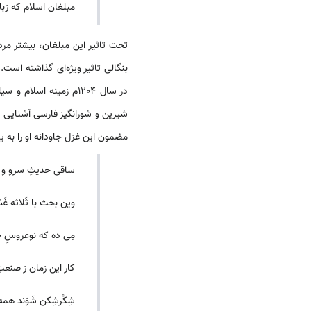
مبلغان اسلام که زبا
تحت تاثیر این مبلغان، بیشتر مردم
بنگالى تاثیر ویژه‌اى گذاشته است
در سال 1204م زمینه 
شیرین و شورانگیز فارسى آشنایى 
مضمون این غزل جاودانه او را به یا
ساقی حدیثِ سرو و گ
وین بحث با ثَلاثه غَس
مِی ده که نوعروسِ چ
کار این زمان ز صنعتِ 
شِکَّرشِکن شَوَند هم