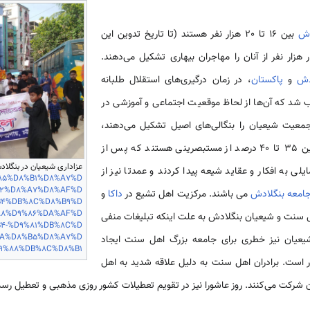
دش
بین 16 تا 20 هزار نفر هستند (تا تاریخ تدوین این
از چهار هزار نفر از آنان را مهاجران بیهاری تشکیل می‌دهند.
دش
و
پاکستان
، در زمان درگیری‌های استقلال طلبانه
شد که آن‌ها از لحاظ موقعیت اجتماعی و آموزشی در
جمعیت شیعیان را بنگالی‌های اصیل تشکیل می‌دهند،
همچنین از کل جمعیت آن‌ها، بین 35 تا 40 درصد از مستبصرینی هستند که پس از
عزاداری شیعیان در بنگلادش 
یلی به افکار و عقاید شیعه پیدا کردند و عمدتا نیز از
D9%85%D8%B1%D8%A7%D
B2%D8%A7%D8%AF%D
امعه بنگلادش
می باشند. مرکزیت اهل تشیع در
داکا
و
B4%DB%8C%D8%B9%D
A8%D9%86%DA%AF%D
ل سنت و شیعیان بنگلادش به علت اینکه تبلیغات منفی
4-%D9%81%DB%8C%D
AA%D8%B5%D8%A7%D
شیعیان نیز خطری برای جامعه بزرگ اهل سنت ایجاد
9%88%DB%8C%D8%B1
 است. برادران اهل سنت به دلیل علاقه شدید به اهل
 شرکت می‌کنند. روز عاشورا نیز در تقویم تعطیلات کشور روزی مذهبی و تعطیل 