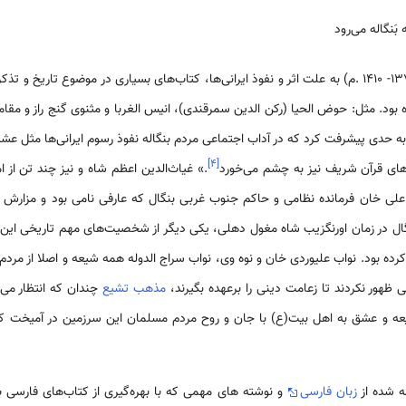
بَنگاله می‌رود
در عهد غیاث الدین اعظم شاه (1377- 1410 .م) به علت اثر و نفوذ ایرانی‌ها، کتاب‌هاى بسیارى در موضوع 
بود. مثل: حوض الحیا (رکن الدین سمرقندى)، انیس الغربا و مثنوى گنج راز و مقام
 به حدی پیشرفت کرد که در آداب اجتماعى مردم بنگاله نفوذ رسوم ایرانی‌ها مثل ع
]
۴
[
‌هاى قرآن شریف نیز به چشم می‌خورد
.» غیاث‌الدین اعظم شاه و نیز چند تن از امی
 علی خان فرمانده نظامی و حاکم جنوب غربی بنگال که عارفی نامی بود و مزارش
ال در زمان اورنگزیب شاه مغول دهلی، یکی دیگر از شخصیت‌های مهم تاریخی این س
 کرده بود. نواب علیوردی خان و نوه وی، نواب سراج الدوله همه شیعه و اصلا از مردم
هور نکردند تا زعامت دینی را برعهده بگیرند،
مذهب تشیع
چندان که انتظار می
شیعه و عشق به اهل بیت(ع) با جان و روح مردم مسلمان این سرزمین در آمیخت که 
مه شده از
زبان فارسی
و نوشته های مهمی که با بهره‌گیری از کتاب‌های فارسی 