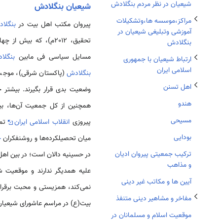
شیعیان در نظر مردم بنگلادش
شیعیان بنگلادش
تغییر وضعیت زیربخش‌های اهل تسنن
مراکز،موسسه ها،وتشکیلات
پیروان مکتب اهل بیت در
بنگلا
آموزشی وتبلیغی شیعیان در
تحقیق، 2012م)، که بیش 
بنگلادش
مسایل سیاسی فی مابین
بنگلا
ارتباط شیعیان با جمهوری
اسلامی ایران
بنگلادش
(پاکستان شرقی)، موجب 
تغییر وضعیت زیربخش‌های مفاخر و مشاهیر دینی متنفذ
اهل تسنن
وضعیت بدی قرار بگیرند. بیشتر 
هندو
مسیحی
پیروزی
انقلاب اسلامی ایران
تما
بودایی
میان تحصیلکرده‌ها و روشنفکران
ج
تغییر وضعیت زیربخش‌های نهادها و مراکز دینی مسلمانان
ترکیب جمعیتی پیروان ادیان
در حسینیه دالان است؛ در بین اه
و مذاهب
علیه همدیگر ندارند و موقعیت 
آیین ها و مکاتب غیر دینی
نمی‌کند، همزیستی و محبت برقرار
مفاخر و مشاهیر دینی متنفذ
بیت(ع) در مراسم عاشورای شیعیان
موقعیت اسلام و مسلمانان در