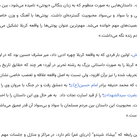
ت. داستان‌هایی به صورت منظوم که به زبان بنگالی «پونتی» نامیده می‌شود، بین 
و با سواد و بی‌سواد محبوبیت گسترده‌ای داشت. پونتی‌ها با آهنگ و وزن خاصی
ت‌های مهم خوانده می‌شد. مهم‌ترین عنوان پونتی‌ها را واقعه کربلا تشکیل می‌
دم زنده نگه می‌داشت.»
دش
، اولین بار فردی که به واقعه کربلا چهره ادبی داد، میر مشرف حسین بود که در 
 کربلا را به صورت داستانی بزرگ به رشته تحریر در آورد؛ هر چند که حقایق تاریخ را
ریف شده را نیز برآن افزود، ولی نسبت به اصل واقعه علاقه و تعصب خاصی نشان 
 که محمد حنیفه برادر
امام حسین(ع)
به دمشق رفت و در جنگ با مروان وی ر
ضرت سیدالشهداء
را از قید اسارت نجات داد. به هر حال وی این داستان را با 
. محبوبیت این داستان بین مردم مسلمان با سواد و بی‌سواد آن قدر عمیق می‌باشد 
 است.»
ن رابطه که ”بیشاد شیندو“ (دریای غم) نام دارد، در مراکز و منازل و جلسات مهم 