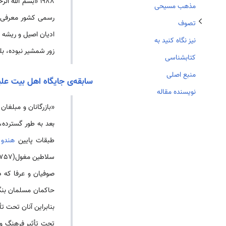
1988 «بسم الله الرحمن الرحیم» در ابتدای قانون اساسی قرار گرفت، و در ژوئن 1988 در اصلاحیه
مذهب مسیحی
رسمی کشور معرفی ش
تصوف
ادیان اصیل و ریشه 
نیز نگاه کنید به
زور شمشیر نبوده، بل
کتابشناسی
منبع اصلی
سابقه‌ی جایگاه اهل بیت عل
نویسنده مقاله
«بازرگانان و مبلغان
بعد به طور گسترده،
طبقات پایین
هندو
م
صوفیان و عرفا که د
حاکمان مسلمان بنگا
بنابراین آنان تحت ت
تحت تأثیر فرهنگ و 