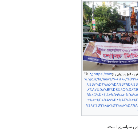
، قابل بازیابی از
https://ww
w.yjc.ir/fa/news/7061680/%
8%B3%D9%85-%D8%B9%D8%
8%A7%D8%B1%DB%8C-%D8%
B%8C%D8%A7%D9%86-%D8%
9%84%D8%A7%D8%AF%D8%B
9%84%D9%85-%D9%88-%D8%
رسمی سراسری است.