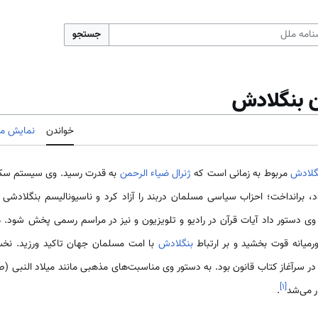
جستجو
ن بنگلادش
خواندن
نمایش مب
گلادش
مربوط به زمانی است که
ژنرال ضیاء الرحمن
به قدرت رسید. وی سیستم سکو
برانداخت؛ احزاب سیاسی مسلمان دربند را آزاد کرد و ناسیونالیسم بنگلادشی ی
 وی دستور داد آیات قرآن در رادیو و تلویزیون و نیز در مراسم رسمی پخش شو
یانه قوت بخشید و بر ارتباط
بنگلادش
با امت مسلمان جهان تاکید ورزید. نخ
 در سرآغاز کتاب قانون بود. به دستور وی مناسبت‌های مذهبی مانند میلاد النبی 
]
۱
[
ر می‌شد
.