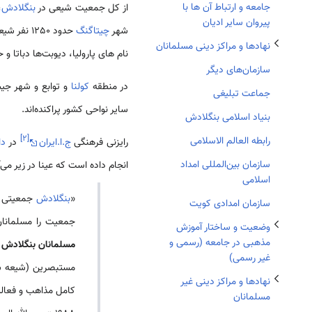
تغییر وضعیت زیربخش‌های وضعیت و ساختار آموزش مذهبی در جامعه (رسمی و غیر رسمی)
جامعه و ارتباط آن ها با
از کل جمعیت شیعی در
بنگلادش
،
پیروان سایر ادیان
شهر
چیتاگنگ
نهادها و مراکز دینی مسلمانان
نام های پارولیا، دیوبت‌ها دباتا و
سازمان‌های دیگر
در منطقه
کولنا
جماعت تبلیغی
تغییر وضعیت زیربخش‌های نهاد‌ها و مراکز دینی غیر مسلمانان
سایر نواحی کشور پراکنده‌اند.
بنیاد اسلامی بنگلادش
]
۲
[
رابطه العالم الاسلامی
رایزنی فرهنگی
ج.ا.ایران
در
دا
سازمان بین‌المللی امداد
انجام داده‌ است که عینا در زیر می‌آ
اسلامی
«
بنگلادش
سازمان امدادی کویت
جمعیت را مسلمانان تشکیل می‌دهند. 85 در صد جمعیت ای
وضعیت و ساختار آموزش
مذهبی در جامعه (رسمی و
مسلمانان بنگلادش
ح
تغییر وضعیت زیربخش‌های تصوف
غیر رسمی)
مستبصرین (شیعه شدگان) بسیار قل
نهاد‌ها و مراکز دینی غیر
مسلمانان