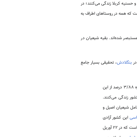
 حسنیه کربلا زندگی می‌کنند؛ در
ده زندگی می‌کنند. تعداد آن‌ها در شهر شاتخیرا حدود 5 هزار نفر است که همه در روستاهای اطراف به
ای مومنین، مستبصر شده‌اند. بقیه شیعیان در
در
بنگلادش
، تحقیقی بسیار جامع
جمعیتی بالغ بر یکصد و چهل میلیون نفر را در خویش‌ جای داده است. طبق آمارهای منتشره 3/88 درصد از این
مل شیعیان اصیل و
اسی
این کشور آزادی
کامل مذاهب و فعالیت‌های فرهنگی را برای همه اقلیت‌ها تضمین کرده است. از نکات در خور توجه این است که در 22 آوریل