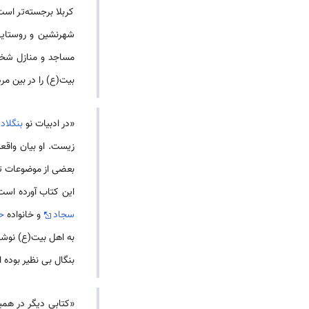
کربلا برجسته‌تر اس
شهرنشین و روستایی 
مساجد و منازل شخصی
بیت(ع) را در بین مر
«در ادبیات نو
بنگلا
زیست. او بیان واقعه
بعضی از موضوعات تح
این کتاب آورده است
سجاد
و خانواده
ح
به اهل بیت(ع) نوشت
بنگال بی نظیر بوده
«کتابی دیگر در همی