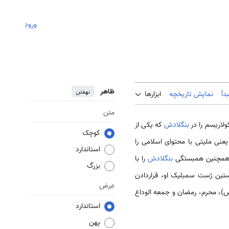
ورود
ظاهر
نهفتن
دأ
نمایش تاریخچه
ابزارها
متن
لاریسم را در
بنگلادش
که یکی از
کوچک
عنی ملیتی با محتوای اسلامی را
استاندارد
د. همچنین همبستگی
بنگلادش
را با
بزرگ
ستین ژست سمبلیک او، قراردادن
عرض
(ص)، محرم، رمضان و جمعه الوداع
استاندارد
پهن