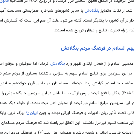
قانون
د. از نکات متمایز
بنگلادش
با سایر کشورهای شبه‌قاره همزیستی مسالمت آمیز 
دار در آن کشور، با یکدیگر است. گفته می‌شود علت آن هم این است که گسترش اسل
که از راه تجارت، تبلیغ و عرفان ترویج شده است».
یهم السلام در فرهنگ مردم بنگلادش
 مذهبی اسلام را از همان ابتدای ظهور وارد
بنگلادش
کردند؛ اما صوفیان و عرفای اسل
 در این سرزمین برای تبلیغ اسلام سهم به سزایی داشتند؛ بسیاری از مردم ستم 
ذهب به اسلام گرایش پیدا کرده‌اند. مسلمانان در پایان قرن دوازدهم میلاد
سلاطین مغول(1757-1205) بنگال را فتح کردند و پس از آن، مسلمانان در این سرزمین جایگاه مهمّ
ر این سرزمین تبلیغ اسلام می‌کردند از محبان اهل بیت بودند. از طرف دیگر همه
لی تحت تأثیر زبان، ادبیات و فرهنگ ایرانی بودند و چون
ایران
بزرگ ترین پای
أثیر مذهب تشیع نیز قرار داشتند. این اتفاق نیز باعث شد که فرهنگ مردم مسلمان ب
ادبیات فارسی, ایرانی و شیعه باشد و همیشه اهل بیت(ع) در فرهنگ مردم این سر