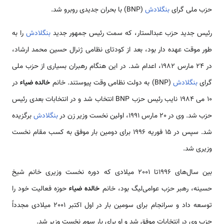
حزب ملی گرای
بنگلادش
(BNP) با بحران جدیدی روبرو شد.
رئیس جدید حزب عبدالستار، که سمت رئیس جمهور جدید
بنگلادش
را به
طور موقت عهده دار بود، بعد از کودتای نظامی‌ ژنرال حسین محمد ارشاد،
در 24 مارس 1982، اعدام شد. در این هنگام رهبران بسیاری از حزب ملی
گرای
بنگلادش
(BNP) به دولت نظامی‌ وقت پیوستند. خانم
خالده ضیاء
در
10 می‌ 1984 نایب رئیس حزب BNP انتخاب شد و در انتخابات بعدی رئیس
حزب شد. وی در 20 مارس 1991، اولین نخست وزیر زن در
بنگلادش
برگزیده
شد. سپس در 15 فوریه 1996 برای دومین بار موفق به کسب مقام نخست
وزیری شد.
بین سال‌های 1996تا 2001 میلادی که دوره نخست وزیری خانم شیخ
حسینه، رهبر حزب عوامی‌لیگ بود، خانم
خالده ضیاء
حوزه فعالیت خود را
توسعه داد و سرانجام برای سومین بار در اول اکتبر 2001 میلادی مجدداً
حزب وی در انتخابات موفق شد و او برای بار سوم نخست وزیر شد.