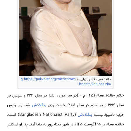
خالده ضیا ، قابل بازیابی از
https://pakvoter.org/wie/women
-leaders/khaleda-zia/
خانم
خالده ضیاء
(1945م - )در سه دوره، ابتدا در سال 1991 و سپس در
سال 1996 و بار سوم در سال 2001 نخست وزیر
بنگلادش
شد. وی رئیس
حزب ناسیونالیست
بنگلادش
(Bangladesh Nationalist Party) است.
خالده ضیاء
در 15 آگوست 1945 در شهر دیناجپور به دنیا آمد. پدر او اسکندر