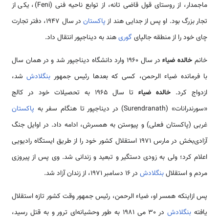
ماجمدار، از روستای قول قاضی تانه، از توابع ناحیه فنی (Feni)، یکی از
تجار بزرگ بود. او پس از جدایی هند از
پاکستان
در سال 1947، دفتر تجارت
چای خود را از منطقه جالپای
گوری
هند به دیناجپور انتقال داد.
خانم
خالده ضیاء
در سال 1960 وارد دانشگاه دیناجپور شد و در همان سال
با فرمانده ضیاء الرحمن، کسی که بعدها رئیس جمهور
بنگلادش
شد،
ازدواج کرد.
خالده ضیاء
تا سال 1965 به تحصیلات خود در کالج
«سورندرانات» (Surendranath) در دیناجپور تا هنگام سفر به
پاکستان
غربی (پاکستان فعلی) و پیوستن به همسرش، ادامه داد. در اوایل جنگ
آزادی‌بخش در مارس 1971 استقلال کشور خود را از طریق ایستگاه رادیویی
اعلام کرد؛ ولی به زودی دستگیر و تبعید و زندانی شد. وی پس از پیروزی
مردم و استقلال
بنگلادش
در 16 دسامبر 1971، از زندان آزاد شد.
پس ازاینکه همسر او، ضیاء الرحمن، رئیس جمهور وقت کشور تازه استقلال
یافته
بنگلادش
در 30 می‌ 1981 به طور وحشیانه‌ای ترور و به قتل رسید،