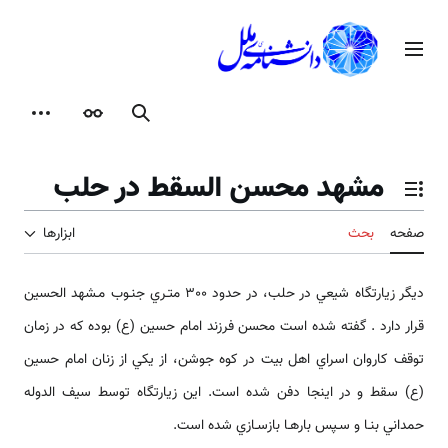
رش
ه
منوی اصلی
حتوا
جستجو
ظاهر
ابزارها
مشهد محسن السقط در حلب
تغییر وضعیت فهرست محتویات
صفحه
بحث
ابزارها
ديگر زيارتگاه شيعي در حلب، در حدود 300 متـري جنـوب مـشهد الحسين
قرار دارد . گفته شده است محسن فرزند امام حسين (ع) بوده كه در زمان
توقف كاروان اسراي اهل بيت در كوه جوشن، از يكي از زنان امام حسين
(ع) سقط و در اينجا دفن شده است. اين زيارتگاه توسط سيف الدوله
حمداني بنـا و سـپس بارهـا بازسـازي شده است.