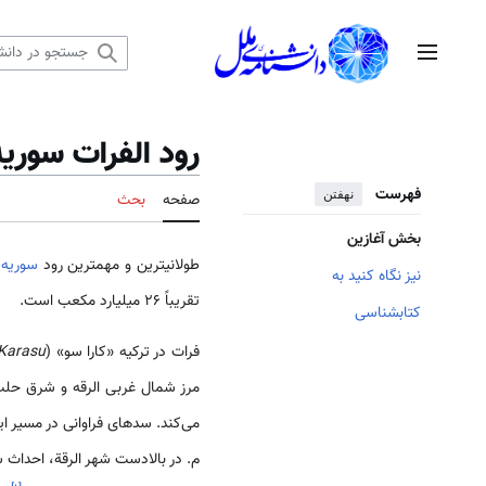
رش
ه
منوی اصلی
حتوا
رود الفر‌ات سوریه
فهرست
نهفتن
صفحه
بحث
بخش آغازین
طولانی­ترین و مهم­ترین رود
سوریه
نیز نگاه کنید به
تقریباً 26 میلیارد مکعب است.
کتابشناسی
فرات در ترکیه «کارا سو» (
Karasu
مرز شمال غربی الرقه و شرق حلب،