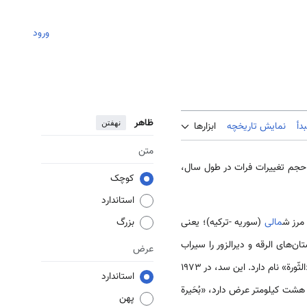
ورود
ظاهر
نهفتن
دأ
نمایش تاریخچه
ابزارها
متن
 تشکیل می­دهد. حجم تغییرات فرات در طول سال،
کوچک
استاندارد
 مرز ش
مالی
(سوریه -ترکیه)؛ یعنی
بزرگ
های الرقه و دیرالزور را سیراب
عرض
می‌کند. سدهای فراوانی در مسیر این رود بنا شده‌اند که مهم‌ترین آن‌ها، سد «الطبقه» و به مناسبت شهر مجاور خود، «الثّورة» نام دارد. این سد، در 1973
استاندارد
ا که حدود 80 کیلومتر طول و به‌طور متوسط ​​هشت کیلومتر عرض دارد، «بُحَیرة
پهن