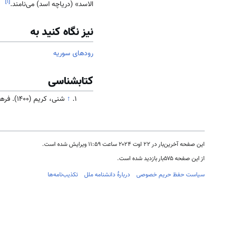
]
۱
[
الاسد» (دریاچه اسد) می‌نامند.
نیز نگاه کنید به
رودهای سوریه
کتابشناسی
↑
شنی، کریم (۱۴۰۰). فرهنگ و تاریخ سوریه. تهران: سازمان فرهنگ و ارتباطات اسلامی( در دست انتشار)
این صفحه آخرین‌بار در ‏۲۲ اوت ۲۰۲۴ ساعت ‏۱۱:۵۹ ویرایش شده است.
از این صفحه ۵۷۵بار بازدید شده است.
سیاست حفظ حریم خصوصی
دربارهٔ دانشنامه ملل
تکذیب‌نامه‌ها