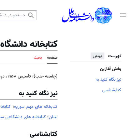
رش
ه
منوی اصلی
حتوا
کتابخانه دانشگا
فهرست
نهفتن
صفحه
بحث
بخش آغازین
(جامعه حلب)؛ تأسیس 1958، دومین دانشگاه مهم
نیز نگاه کنید به
کتابشناسی
نیز نگاه کنید به
کتابخانه های مهم سوریه
؛
كتابخا
لبنان
؛
کتابخانه های دانشگاهی سیر
کتابشناسی