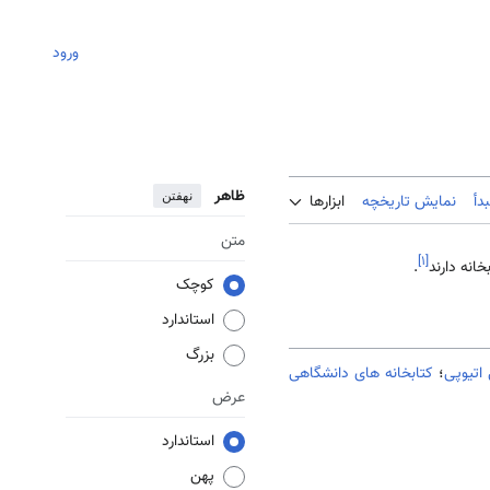
ورود
ظاهر
نهفتن
دأ
نمایش تاریخچه
ابزارها
متن
]
۱
[
خانه دارند
.
کوچک
استاندارد
بزرگ
اتیوپی
؛
کتابخانه های دانشگاهی
عرض
استاندارد
پهن