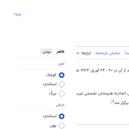
ورود
ظاهر
نهفتن
دأ
نمایش تاریخچه
ابزارها
متن
با ابتکار «سندیکای هنر‌‌‌‌‌‌‌‌های زیبا» اولین کنفرانس هنر‌‌‌‌‌‌‌‌های زیبای عرب در دمشق در 6 - 12 دسامبر 1971 برگزار شد و بعد از آن در 20 - 24 آوریل 1973 به
کوچک
استاندارد
«اسماعیل شموت» (1930 - 2006) به عنوان اولین دبیرکل اتحادیه هنرمندان تجسمی عرب
بزرگ
]
۱
[
.
عرض
استاندارد
پهن