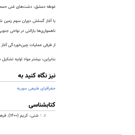
غوطه دمشق، دشت‌های غنی حمص، و
با آغاز گسلش دوران سوم زمین شن
ناهمواری‌ها بازالتی در نواحی جن
از طرفی عملیات چین‌خوردگی آغاز 
بنابراین، بیشتر مواد اولیه تشکیل
نیز نگاه کنید به
جغرافیای طبیعی سوریه
کتابشناسی
↑
شنی، کریم (۱۴۰۰). فرهنگ و تاریخ سوریه. تهران: سازمان فرهنگ و ارتباطات اسلامی( در دست انتشار)