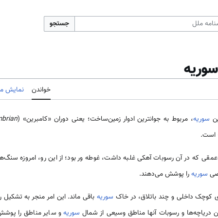
جستجو
سوریه
خواندن
نمایش مب
ین
سوریه
، مربوط به جوان­ترین ادوار زمین­‌ساخت؛ یعنی دوران «کامبرین» (
brian
) است.
 عمقی که در آن رسوبات آهکی غلبه داشت، غوطه ور بود؛ از این رو، امروزه سنگ‌
ضی
سوریه
را پوشش می‌دهند.
ی کوچک داخلی و چند باتلاق، در خاک
سوریه
باقی ماند. این امر منجر به تشکی
 دریاچه‌ها و رسوبات آن­ها مناطق وسیعی از شمال
سوریه
و سایر مناطق را پوشش