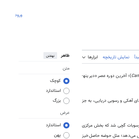
ورود
ظاهر
نهفتن
دأ
نمایش تاریخچه
ابزارها
متن
Cam
)؛ آخرین دوره عصر «دیرینه­
کوچک
استاندارد
های آهکی و رسوبی دریایی، به جز
بزرگ
عرض
استاندارد
ل رسوبات گچی شد که بخش مرکزی
پهن
 می‌دهد؛ مثل حوضه حاصل‌خیز