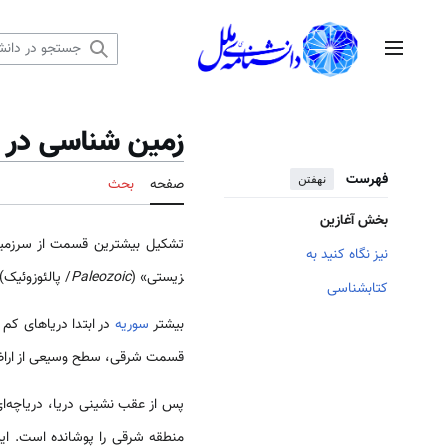
رش
ه
منوی اصلی
حتوا
زمین شناسی در 
فهرست
نهفتن
صفحه
بحث
بخش آغازین
تشکیل بیشترین قسمت از سرزم
نیز نگاه کنید به
زیستی» (
Paleozoic
/ پالئوزوئیک
کتابشناسی
بیشتر
سوریه
در ابتدا دریاهای کم
قسمت شرقی، سطح وسیعی از ارا
پس از عقب نشینی دریا، دریاچه‌ا
منطقه شرقی را پوشانده است. این