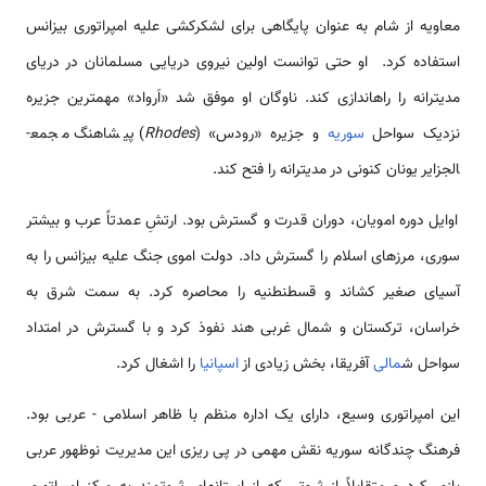
معاویه از شام به عنوان پایگاهی برای لشکرکشی علیه امپراتوری بیزانس
استفاده کرد. او حتی توانست اولین نیروی دریایی مسلمانان در دریای
مدیترانه را راه­اندازی کند. ناوگان او موفق شد «اَرواد» مهم­ترین جزیره
نزدیک سواحل
سوریه
و جزیره «رودس» (
Rhodes
) پیشاهنگ مجمع­
الجزایر یونان کنونی در مدیترانه را فتح کند.
اوایل دوره امویان، دوران قدرت و گسترش بود. ارتشِ عمدتاً عرب و بیشتر
سوری، مرزهای اسلام را گسترش داد. دولت اموی جنگ علیه بیزانس را به
آسیای صغیر کشاند و قسطنطنیه را محاصره کرد. به سمت شرق به
خراسان، ترکستان و شمال غربی هند نفوذ کرد و با گسترش در امتداد
سواحل ش
مالی
آفریقا، بخش زیادی از
اسپانیا
را اشغال کرد.
این امپراتوری وسیع، دارای یک اداره منظم با ظاهر اسلامی - عربی بود.
فرهنگ چندگانه سوریه نقش مهمی در پی ریزی این مدیریت نوظهور عربی