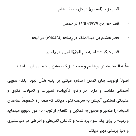
- قصر یزید (أسیس) در دل بادیة الشام
- قصر حَوارین (
Hawarin
) در حمص
- قصر هشام بن عبدالملک در رِصافه (
Resafa
) در الرقه
- قصر دیگر هشام به نام الحِیْرُالغربی در پالمیرا
«قُبه الصخره» در اورشلیم و مسجد بزرگ دمشق را هم امویان ساختند.
اصولاً اولویت بنای تمدن اسلام، مبتنی بر ابنیه مُدُن نبود؛ بلکه سویی
آسمانی داشت و دارد؛ در واقع، تأثیرات، تغییرات و تحولات فکری و
عقیدتی اسلامی آنچنان به سرعت نفوذ می­کند که همه را؛ خصوصاً صاحبان
اندیشه را متحیر و مجبور به تمکین و انقطاع از توجه به امور دنیوی می­نماید
و زمینه را برای یک سوء برداشت و تناقض تفریطی و افراطی در دنیاستیزی
و دنیا پرستی مهیا می­کند.