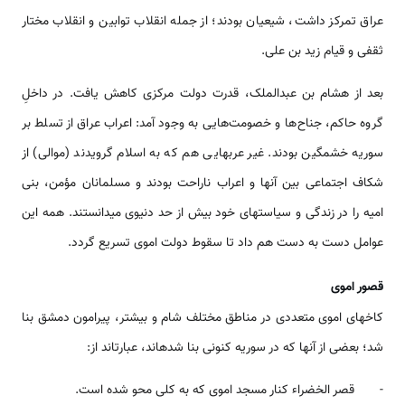
عراق تمرکز داشت، شیعیان بودند؛ از جمله انقلاب توابین و انقلاب مختار
ثقفی و قیام زید بن علی.
بعد از هشام­ بن عبدالملک، قدرت دولت مرکزی کاهش یافت. در داخلِ
گروه حاکم، جناح‌ها و خصومت‌هایی به وجود آمد: اعراب عراق از تسلط بر
سوریه خشمگین بودند. غیر عرب­هایی هم که به اسلام گرویدند (موالی) از
شکاف اجتماعی بین آنها و اعراب ناراحت بودند و مسلمانان مؤمن، بنی
امیه را در زندگی و سیاست­های خود بیش از حد دنیوی می­دانستند. همه این
عوامل دست به دست هم داد تا سقوط دولت اموی تسریع گردد.
قصور اموی
کاخ­های اموی متعددی در مناطق مختلف شام و بیشتر، پیرامون دمشق بنا
شد؛ بعضی از آنها که در سوریه کنونی بنا شده­اند، عبارت­اند از:
- قصر الخضراء کنار مسجد اموی که به کلی محو شده است.