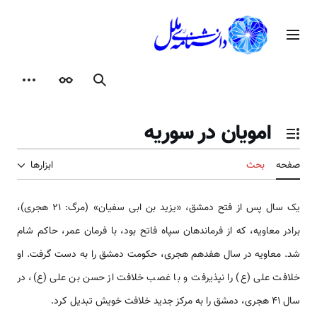
رش
ه
منوی اصلی
حتوا
جستجو
ظاهر
ابزارها
امویان در سوریه
تغییر وضعیت فهرست محتویات
صفحه
بحث
ابزارها
یک سال پس از فتح دمشق، «یزید بن ابی سفیان» (مرگ: 21 هجری)،
برادر معاویه، که از فرماندهان سپاه فاتح بود، با فرمان عمر، حاکم شام
شد. معاویه در سال هفدهم هجری، حکومت دمشق را به دست گرفت. او
خلافت علی (ع) را نپذیرفت و با غصب خلافت از حسن بن علی (ع)، در
سال ۴۱ هجری، دمشق را به مرکز جدید خلافت خویش تبدیل کرد.