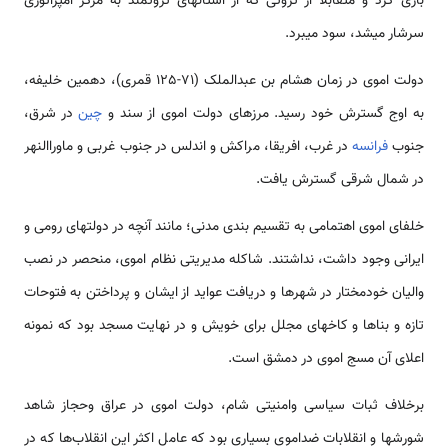
بازی کرد و متقابلاً از ثروتی که از استان­های ثروتمند به مرکز امپراتوری
سرشار می­شد، سود می­برد.
دولت اموی در زمان هشام بن عبدالملک (71-125 قمری)، دهمین خلیفه،
به اوج گسترش خود رسید. مرزهای دولت اموی از سند و
چین
در شرق،
جنوب
فرانسه
در غرب، افریقا، مراکش و اندلس در جنوب غربی و ماوراالنهر
در شمال شرقی گسترش یافت.
خلفای اموی اهتمامی به تقسیم بندی مدنی؛ مانند آنچه در دولتهای رومی و
ایرانی وجود داشت، نداشتند. شاکله مدیریتی نظام اموی، منحصر در نصب
والیان خودمختار در شهرها و دریافت عواید از ایشان و پرداختن به فتوحات
تازه و بناها و کاخ­های مجلل برای خویش و در نهایت مسجد بود که نمونه
اعلای آن مسج اموی در دمشق است.
برخلاف ثبات سیاسی وامنیتی شام، دولت اموی در عراق وحجاز شاهد
شورش­ها و انقلابات ضداموی بسیاری بود که عامل اکثر این انقلاب‌ها که در